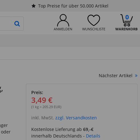
Top Preise für über 50.000 Artikel
0
PRODUKTSUCHE STARTEN
ANMELDEN
WUNSCHLISTE
WARENKORB
Nächster Artikel
,
Preis:
3,49 €
(1 kg = 205.29 EUR)
inkl. MwSt.
zzgl. Versandkosten
nger
Kostenlose Lieferung ab
69,-€
 oder
innerhalb Deutschlands -
Details