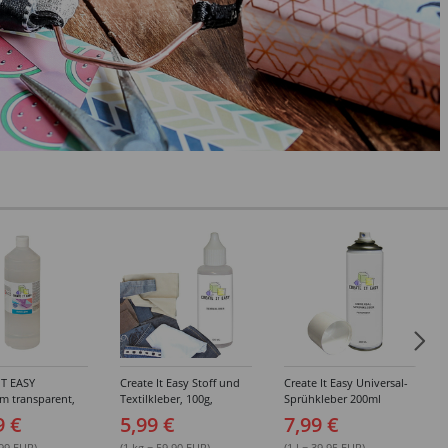
IT EASY
Create It Easy Stoff und
Create It Easy Universal-
im transparent,
Textilkleber, 100g,
Sprühkleber 200ml
sungsmittel,
Kunststoffflasche mit
(permanent)
9 €
5,99 €
7,99 €
Maldüse
.99 EUR)
(1 kg = 59.90 EUR)
(1 l = 39.95 EUR)