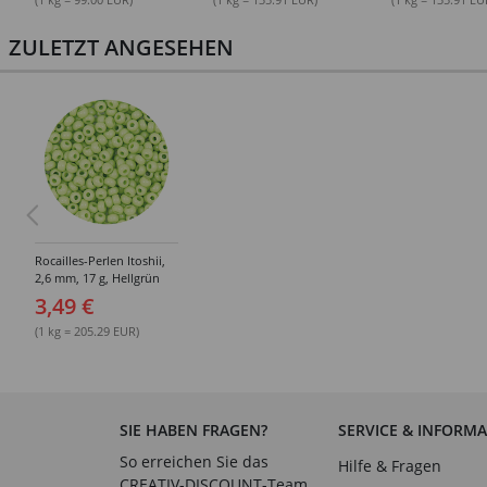
ZULETZT ANGESEHEN
Rocailles-Perlen Itoshii,
2,6 mm, 17 g, Hellgrün
Opak
3,49 €
(1 kg = 205.29 EUR)
SIE HABEN FRAGEN?
SERVICE & INFORM
So erreichen Sie das
Hilfe & Fragen
CREATIV-DISCOUNT-Team