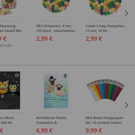
oßpackung
NEU Holzperlen, 4 mm,
Create it Easy Holzperlen,
en Pastell Mix,
155 Stück - Verschiedene
15 mm, 14 Stk. -
imer
Farben & Sortierungen
Verschiedene Farben &
9 €
2,99 €
2,99 €
Sortierungen
.98 EUR)
ton-Block
Kombiblock Pastell,
NEU Bastel-Krepppapier-
, DIN A4,
Fotokarton &
Set, 10 sortierte Farben,
 10 Blatt, 10
Tonzeichenpapier, 10 +
je 50x250cm
 €
6,99 €
9,99 €
e Farben
10 Blatt, 23 x 33 cm,