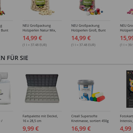
ng
NEU Großpackung
NEU Großpackung
NEU Gr
, Bunt
Holzperlen Natur Mix,
Holzperlen Groß, Bunt
Holzperl
Eimer
400 ml Eimer
Sortiert, 400 ml Eimer
400 ml E
14,99 €
14,99 €
15,9
(1 l = 37.48 EUR)
(1 l = 37.48 EUR)
(1 l = 39
 FÜR SIE
Farbpalette mit Deckel,
Creall Supersofte
Fotokar
 /
16 x 28,5 cm
Knetmasse, sortiert 450g
Intensiv
breit,
300g/qm,
9,99 €
16,99 €
4,99
sortiert