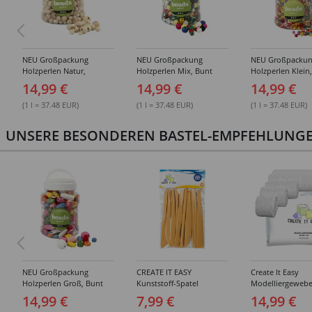
NEU Großpackung
NEU Großpackung
NEU Großpacku
Holzperlen Natur,
Holzperlen Mix, Bunt
Holzperlen Klein
Sortierte Größen, 400 ml
Sortiert, 400 ml Eimer
Sortiert, 400 ml 
14,99 €
14,99 €
14,99 €
Eimer
(1 l = 37.48 EUR)
(1 l = 37.48 EUR)
(1 l = 37.48 EUR)
UNSERE BESONDEREN BASTEL-EMPFEHLUNGEN
NEU Großpackung
CREATE IT EASY
Create It Easy
Holzperlen Groß, Bunt
Kunststoff-Spatel
Modelliergewebe
Sortiert, 400 ml Eimer
Sortiment, 14 Stück
Gipsbinden, 8cm 
14,99 €
7,99 €
14,99 €
3m lang, 6 Stück