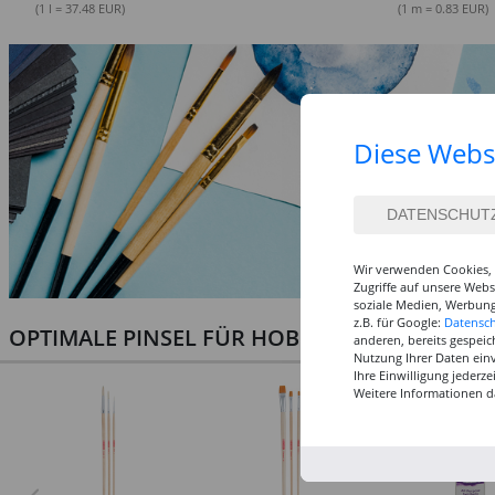
(1 l = 37.48 EUR)
(1 m = 0.83 EUR)
Diese Webs
Wir verwenden Cookies, 
Zugriffe auf unsere Web
soziale Medien, Werbung
z.B. für Google:
Datensc
OPTIMALE PINSEL FÜR HOBBY & KUNST
anderen, bereits gespeic
Nutzung Ihrer Daten ein
Ihre Einwilligung jederz
Weitere Informationen d