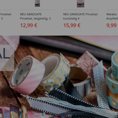
inselset
NEU GRADUATE
NEU GRADUATE Pinselset
Marabu P
, 3
Pinselset, langsteilig, 3
kurzstielig 4
Acrylfarb
Synthetikpinsel
Synthetikpinsel
12,99 €
15,99 €
9,99