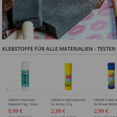
KLEBSTOFFE FÜR ALLE MATERIALIEN - TESTE
CREATIV DISCOUNT
CREATE IT EASY Klebestift
CREATE IT EASY K
Klebestift 10g, 1 Stück
für Kinder, 22 g
für Kinder MAGIC
0,99 €
2,99 €
2,99 €
(1 kg = 99.00 EUR)
(1 kg = 135.91 EUR)
(1 kg = 135.91 EU