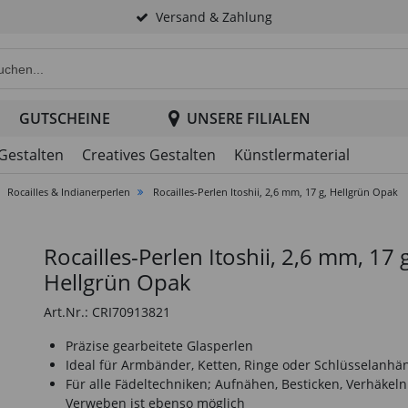
Versand & Zahlung
e Produktsuche im Header
GUTSCHEINE
UNSERE FILIALEN
 Gestalten
Creatives Gestalten
Künstlermaterial
Rocailles & Indianerperlen
Rocailles-Perlen Itoshii, 2,6 mm, 17 g, Hellgrün Opak
Rocailles-Perlen Itoshii, 2,6 mm, 17 g
Hellgrün Opak
Art.Nr.: CRI70913821
Präzise gearbeitete Glasperlen
Ideal für Armbänder, Ketten, Ringe oder Schlüsselanhä
Für alle Fädeltechniken; Aufnähen, Besticken, Verhäkeln
Verweben ist ebenso möglich