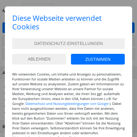
MENGE
Diese Webseite verwendet
Cookies
IN DEN WARENKORB
ARTIKEL AUF WUNSCHLISTE SETZEN
SEITE DRUCKEN
ZUSTIMMEN
ARTIKEL MERKMALE & DETAILS
Wir verwenden Cookies, um Inhalte und Anzeigen zu personalisieren,
Funktionen für soziale Medien anbieten zu können und die Zugriffe
auf unsere Website zu analysieren. Zudem geben wir Informationen zu
Präzises Formen von Ton
Ihrer Verwendung unserer Website an unsere Partner für soziale
Robuste Konstruktion für Stabilität
Medien, Werbung und Analysen weiter, die ihren Sitz ggf. außerhalb
der Europäischen Union, etwa in den USA, haben können ( z.B. für
Vielseitig einsetzbar für verschiedene Töpfereiprojekte
Google:
Datenschutz und Nutzungsbedingungen von Google
). Dabei
Einfache Handhabung und Bedienung
kann nicht ausgeschlossen werden, dass Ihre Daten mit anderen,
Optimaler Durchmesser für mittelgroße bis große Projekte
bereits gespeicherten Daten von Ihnen verknüpft werden. Mit dem
Klick auf den Button "Zustimmen" erklären Sie sich mit der Nutzung
Ihrer Daten einverstanden. Über "Ablehnen" können Sie die Nutzung
BESCHREIBUNG
Ihrer Daten verweigern. Selbstverständlich können Sie Ihre Einwilligung
jederzeit in den Einstellungen ändern oder widerrufen.