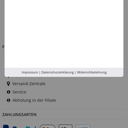
Über uns
Kontakt
Impressum
Jobs
FILIALEN
Düsseldorf
Köln
Impressum
|
Datenschutzerklärung
|
Widerrufsbelehrung
Rhein-Ruhr
Versand-Zentrale
Service
Abholung in der Filiale
ZAHLUNGSARTEN