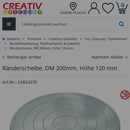
0
UNSERE FILIALEN
Eingabefeld für die Produktsuche im Header
PR
Startseite
Produkte
Creatives Gestalten
Ton, Glasuren, Töpferbedarf
Modellierwerkzeug, Töpferscheiben & Zubehör
Ränderscheibe, DM 200mm, Höhe 120 mm
Vorheriger Artikel
Nächster Artikel
Ränderscheibe, DM 200mm, Höhe 120 mm
Art.Nr.: CAB24230