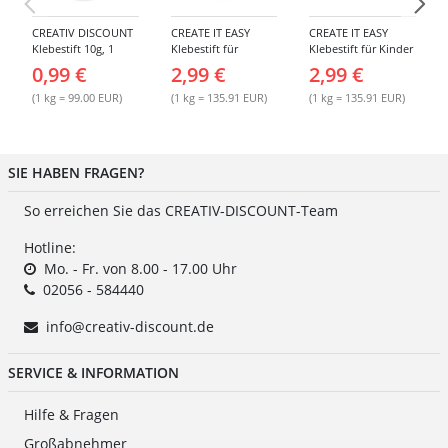
CREATIV DISCOUNT
CREATE IT EASY
CREATE IT EASY
Klebestift 10g, 1
Klebestift für
Klebestift für Kinder
Stück
Kinder, 22 g
MAGIC, 22 g
0,99 €
2,99 €
2,99 €
(1 kg = 99.00 EUR)
(1 kg = 135.91 EUR)
(1 kg = 135.91 EUR)
SIE HABEN FRAGEN?
So erreichen Sie das CREATIV-DISCOUNT-Team
Hotline:
Mo. - Fr. von 8.00 - 17.00 Uhr
02056 - 584440
info@creativ-discount.de
SERVICE & INFORMATION
Hilfe & Fragen
Großabnehmer