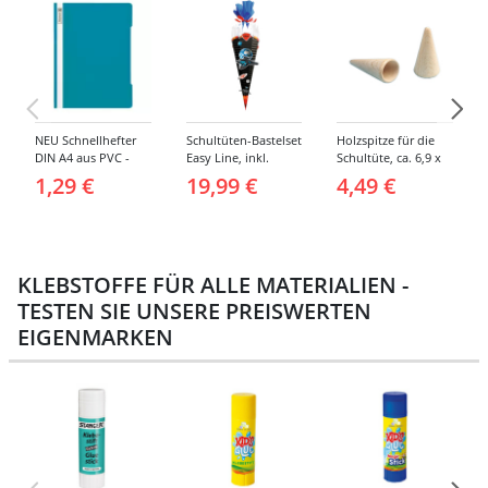
NEU Schnellhefter
Schultüten-Bastelset
Holzspitze für die
DIN A4 aus PVC -
Easy Line, inkl.
Schultüte, ca. 6,9 x
Verschiedene
Zubehör &
3,8 cm, 2er Pack
1,29 €
19,99 €
4,49 €
Farben
Anleitung, 68 cm,
schwarz, Spaceship
KLEBSTOFFE FÜR ALLE MATERIALIEN -
TESTEN SIE UNSERE PREISWERTEN
EIGENMARKEN