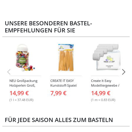
UNSERE BESONDEREN BASTEL-
EMPFEHLUNGEN FÜR SIE
NEU Großpackung
CREATE IT EASY
Create It Easy
Holzperlen Groß,
Kunststoff-Spatel
Modelliergewebe /
Bunt Sortiert, 400 ml
Sortiment, 14 Stück
Gipsbinden, 8cm
14,99 €
7,99 €
14,99 €
Eimer
breit, 3m lang, 6
Stück
(1 l = 37.48 EUR)
(1 m = 0.83 EUR)
FÜR JEDE SAISON ALLES ZUM BASTELN