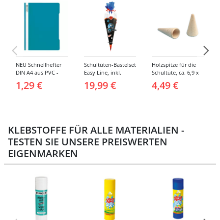
NEU Schnellhefter
Schultüten-Bastelset
Holzspitze für die
DIN A4 aus PVC -
Easy Line, inkl.
Schultüte, ca. 6,9 x
Verschiedene
Zubehör &
3,8 cm, 2er Pack
1,29 €
19,99 €
4,49 €
Farben
Anleitung, 68 cm,
schwarz, Spaceship
KLEBSTOFFE FÜR ALLE MATERIALIEN -
TESTEN SIE UNSERE PREISWERTEN
EIGENMARKEN