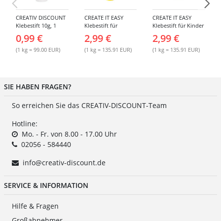
CREATIV DISCOUNT
CREATE IT EASY
CREATE IT EASY
Klebestift 10g, 1
Klebestift für
Klebestift für Kinder
Stück
Kinder, 22 g
MAGIC, 22 g
0,99 €
2,99 €
2,99 €
(1 kg = 99.00 EUR)
(1 kg = 135.91 EUR)
(1 kg = 135.91 EUR)
SIE HABEN FRAGEN?
So erreichen Sie das CREATIV-DISCOUNT-Team
Hotline:
Mo. - Fr. von 8.00 - 17.00 Uhr
02056 - 584440
info@creativ-discount.de
SERVICE & INFORMATION
Hilfe & Fragen
Großabnehmer