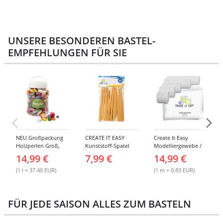
UNSERE BESONDEREN BASTEL-
EMPFEHLUNGEN FÜR SIE
NEU Großpackung
CREATE IT EASY
Create It Easy
Holzperlen Groß,
Kunststoff-Spatel
Modelliergewebe /
Bunt Sortiert, 400 ml
Sortiment, 14 Stück
Gipsbinden, 8cm
14,99 €
7,99 €
14,99 €
Eimer
breit, 3m lang, 6
Stück
(1 l = 37.48 EUR)
(1 m = 0.83 EUR)
FÜR JEDE SAISON ALLES ZUM BASTELN