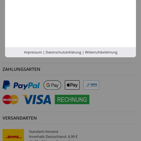
Düsseldorf
Köln
Rhein-Ruhr
Versand-Zentrale
Service
Impressum
|
Datenschutzerklärung
|
Widerrufsbelehrung
Abholung in der Filiale
ZAHLUNGSARTEN
VERSANDARTEN
Standard-Versand
Innerhalb Deutschland: 6,99 €