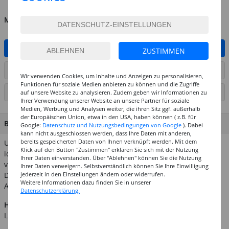
MENGE
IN DEN WARENKORB
ZUSTIMMEN
ARTIKEL AUF WUNSCHLISTE SETZEN
Wir verwenden Cookies, um Inhalte und Anzeigen zu personalisieren,
Funktionen für soziale Medien anbieten zu können und die Zugriffe
SEITE DRUCKEN
auf unsere Website zu analysieren. Zudem geben wir Informationen zu
Ihrer Verwendung unserer Website an unsere Partner für soziale
Medien, Werbung und Analysen weiter, die ihren Sitz ggf. außerhalb
der Europäischen Union, etwa in den USA, haben können ( z.B. für
BESCHREIBUNG
Google:
Datenschutz und Nutzungsbedingungen von Google
). Dabei
kann nicht ausgeschlossen werden, dass Ihre Daten mit anderen,
bereits gespeicherten Daten von Ihnen verknüpft werden. Mit dem
Unsere Figuren & Gegenstände aus Papp-Maché eignen sich
Klick auf den Button "Zustimmen" erklären Sie sich mit der Nutzung
ideal für die Decoupage- & Decopatch-Technik, aber auch für
Ihrer Daten einverstanden. Über "Ablehnen" können Sie die Nutzung
viele andere Ideen rund um Farbe, Papier & Co. So sind die
Ihrer Daten verweigern. Selbstverständlich können Sie Ihre Einwilligung
jederzeit in den Einstellungen ändern oder widerrufen.
Deko-Gegenstände auch gut mit allen unseren Bastel- und
Weitere Informationen dazu finden Sie in unserer
Acrylfarben bemalbar.
Datenschutzerklärung.
Hinweis:
Abgebildetes weiteres Zubehör ist nicht im
Lieferumfang enthalten.