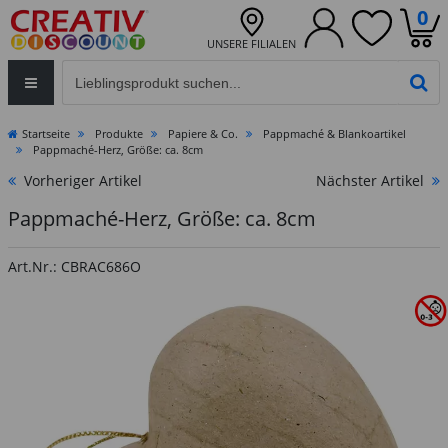
0
UNSERE FILIALEN
Eingabefeld für die Produktsuche im Header
PR
Startseite
Produkte
Papiere & Co.
Pappmaché & Blankoartikel
Pappmaché-Herz, Größe: ca. 8cm
Vorheriger Artikel
Nächster Artikel
Pappmaché-Herz, Größe: ca. 8cm
Art.Nr.: CBRAC686O