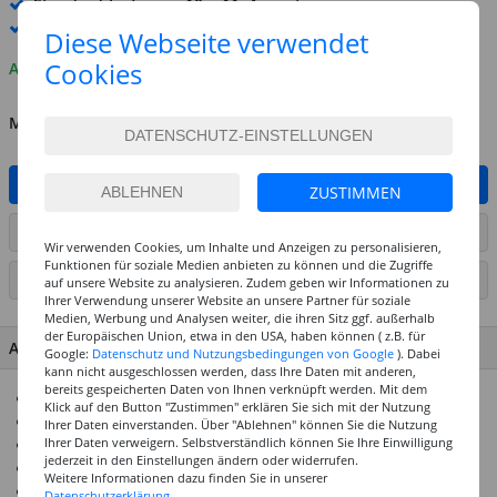
Standard-Lieferung
10. - 11. August
Premium
-Lieferung verfügbar
Diese Webseite verwendet
Cookies
Auf Lager
MENGE
IN DEN WARENKORB
ZUSTIMMEN
ARTIKEL AUF WUNSCHLISTE SETZEN
Wir verwenden Cookies, um Inhalte und Anzeigen zu personalisieren,
Funktionen für soziale Medien anbieten zu können und die Zugriffe
SEITE DRUCKEN
auf unsere Website zu analysieren. Zudem geben wir Informationen zu
Ihrer Verwendung unserer Website an unsere Partner für soziale
Medien, Werbung und Analysen weiter, die ihren Sitz ggf. außerhalb
der Europäischen Union, etwa in den USA, haben können ( z.B. für
ARTIKEL MERKMALE & DETAILS
Google:
Datenschutz und Nutzungsbedingungen von Google
). Dabei
kann nicht ausgeschlossen werden, dass Ihre Daten mit anderen,
bereits gespeicherten Daten von Ihnen verknüpft werden. Mit dem
Inhalt: 250 ml - großzügige Menge für größere Projekte
Klick auf den Button "Zustimmen" erklären Sie sich mit der Nutzung
Cremig und gut mischbar für gleichmäßige Farbübergänge
Ihrer Daten einverstanden. Über "Ablehnen" können Sie die Nutzung
Ihrer Daten verweigern. Selbstverständlich können Sie Ihre Einwilligung
Hervorragende Deckkraft und Farbbrillanz
jederzeit in den Einstellungen ändern oder widerrufen.
Schnelle Trocknung, flexibel nach dem Trocknen
Weitere Informationen dazu finden Sie in unserer
Geeignet für verschiedene Maltechniken
Datenschutzerklärung.