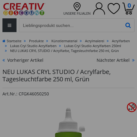
0
UNSERE FILIALEN
Eingabefeld für die Produktsuche im Header
PR
Startseite
Produkte
Künstlermaterial
Acrylmalerei
Acrylfarben
Lukas Cryl Studio Acrylfarben
Lukas Cryl Studio Acrylfarben 250ml
NEU LUKAS CRYL STUDIO / Acrylfarbe, Tagesleuchtfarbe 250 ml, Grün
Vorheriger Artikel
Nächster Artikel
NEU LUKAS CRYL STUDIO / Acrylfarbe,
Tagesleuchtfarbe 250 ml, Grün
Art.Nr.: CFGK46050250