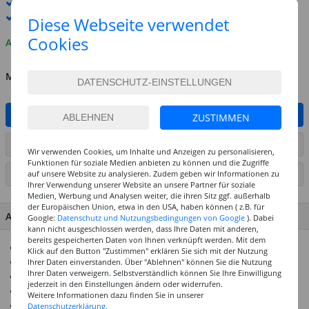
Standard-Lieferung
10. - 11. August
Premium
-Lieferung verfügbar
Diese Webseite verwendet
Cookies
Auf Lager
MENGE
IN DEN WARENKORB
ZUSTIMMEN
ARTIKEL AUF WUNSCHLISTE SETZEN
Wir verwenden Cookies, um Inhalte und Anzeigen zu personalisieren,
Funktionen für soziale Medien anbieten zu können und die Zugriffe
auf unsere Website zu analysieren. Zudem geben wir Informationen zu
SEITE DRUCKEN
Ihrer Verwendung unserer Website an unsere Partner für soziale
Medien, Werbung und Analysen weiter, die ihren Sitz ggf. außerhalb
der Europäischen Union, etwa in den USA, haben können ( z.B. für
ARTIKEL MERKMALE & DETAILS
Google:
Datenschutz und Nutzungsbedingungen von Google
). Dabei
kann nicht ausgeschlossen werden, dass Ihre Daten mit anderen,
bereits gespeicherten Daten von Ihnen verknüpft werden. Mit dem
Inhalt: 250 ml - großzügige Menge für größere Projekte
Klick auf den Button "Zustimmen" erklären Sie sich mit der Nutzung
Cremig und gut mischbar für gleichmäßige Farbübergänge
Ihrer Daten einverstanden. Über "Ablehnen" können Sie die Nutzung
Ihrer Daten verweigern. Selbstverständlich können Sie Ihre Einwilligung
Hervorragende Deckkraft und Farbbrillanz
jederzeit in den Einstellungen ändern oder widerrufen.
Schnelle Trocknung, flexibel nach dem Trocknen
Weitere Informationen dazu finden Sie in unserer
Geeignet für verschiedene Maltechniken
Datenschutzerklärung.