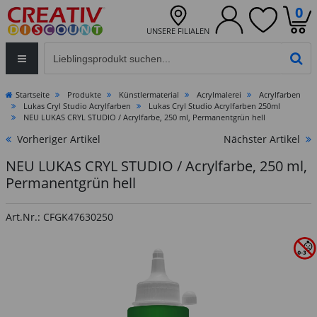
0
UNSERE FILIALEN
Eingabefeld für die Produktsuche im Header
PR
Startseite
Produkte
Künstlermaterial
Acrylmalerei
Acrylfarben
Lukas Cryl Studio Acrylfarben
Lukas Cryl Studio Acrylfarben 250ml
NEU LUKAS CRYL STUDIO / Acrylfarbe, 250 ml, Permanentgrün hell
Vorheriger Artikel
Nächster Artikel
NEU LUKAS CRYL STUDIO / Acrylfarbe, 250 ml,
Permanentgrün hell
Art.Nr.: CFGK47630250