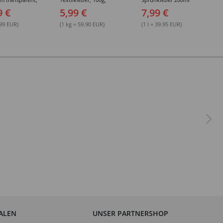
sungsmittel,
Kunststoffflasche mit
(permanent)
9 €
5,99 €
7,99 €
Maldüse
.99 EUR)
(1 kg = 59.90 EUR)
(1 l = 39.95 EUR)
IALEN
UNSER PARTNERSHOP