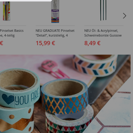
inselset Basics
NEU GRADUATE Pinselset
NEU Öl- & Acrylpinsel,
e, 4-teilig
"Detail“, kurzstielig, 4
Schweineborste Gussow
Synthetikpinsel
Flach, 3er Set, 4, 8, 10
 €
15,99 €
8,49 €