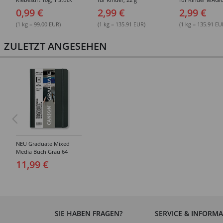
0,99 €
2,99 €
2,99 €
(1 kg = 99.00 EUR)
(1 kg = 135.91 EUR)
(1 kg = 135.91 EU
ZULETZT ANGESEHEN
NEU Graduate Mixed
Media Buch Grau 64
Seiten, 14x21,6 cm,
11,99 €
220g/m², Hochformat,
körnig / glatt
SIE HABEN FRAGEN?
SERVICE & INFORM