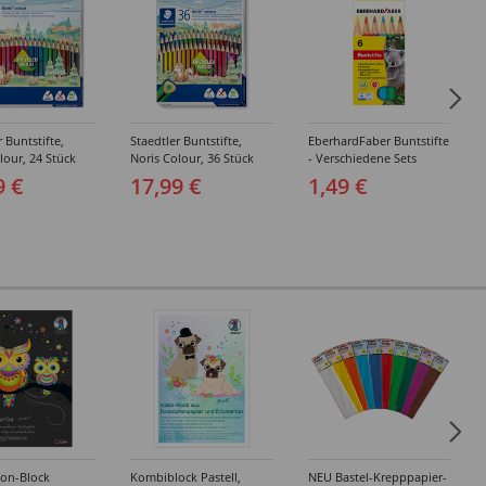
r Buntstifte,
Staedtler Buntstifte,
EberhardFaber Buntstifte
lour, 24 Stück
Noris Colour, 36 Stück
- Verschiedene Sets
sortiert
9 €
17,99 €
1,49 €
ton-Block
Kombiblock Pastell,
NEU Bastel-Krepppapier-