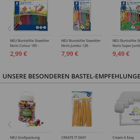
NEU Buntstifte Staedtler
NEU Buntstifte Staedtler
NEU Buntstifte S
Noris Colour 185 -
Noris Jumbo 128 -
Noris Super Jumb
Verschiedene
Verschiedene
Verschiedene
2,99 €
7,99 €
9,49 €
Ausführungen
Ausführungen
Ausführungen
UNSERE BESONDEREN BASTEL-EMPFEHLUNGEN
NEU Großpackung
CREATE IT EASY
Create It Easy