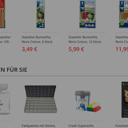
taedtler
Staedtler Buntstifte,
Staedtler Buntstifte,
Staedtle
o 129 -
Noris Colour, 6 Stück
Noris Colour, 12 Stück
Noris Co
sortiert
sortiert
sortiert
3,49 €
5,99 €
11,9
 FÜR SIE
Farbpalette mit Deckel,
Creall Supersofte
Fotokar