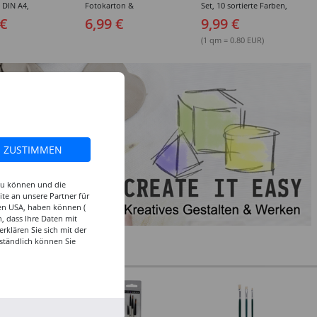
, DIN A4,
Fotokarton &
Set, 10 sortierte Farben,
 10 Blatt, 10
Tonzeichenpapier, 10 +
je 50x250cm
 €
6,99 €
9,99 €
e Farben
10 Blatt, 23 x 33 cm,
sortierte Farben
(1 qm = 0.80 EUR)
ZUSTIMMEN
 zu können und die
te an unsere Partner für
den USA, haben können (
, dass Ihre Daten mit
klären Sie sich mit der
ständlich können Sie