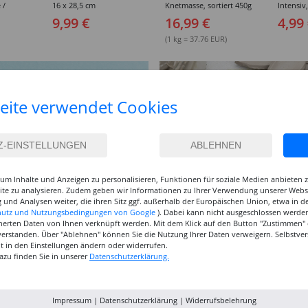
 /
16 x 28,5 cm
Knetmasse, sortiert 450g
Intensiv
breit,
300g/qm,
9,99 €
16,99 €
4,99
sortiert
(1 kg = 37.76 EUR)
eite verwendet Cookies
um Inhalte und Anzeigen zu personalisieren, Funktionen für soziale Medien anbieten
site zu analysieren. Zudem geben wir Informationen zu Ihrer Verwendung unserer Websi
 und Analysen weiter, die ihren Sitz ggf. außerhalb der Europäischen Union, etwa in 
hutz und Nutzungsbedingungen von Google
). Dabei kann nicht ausgeschlossen werden
herten Daten von Ihnen verknüpft werden. Mit dem Klick auf den Button "Zustimmen" er
verstanden. Über "Ablehnen" können Sie die Nutzung Ihrer Daten verweigern. Selbstver
eit in den Einstellungen ändern oder widerrufen.
azu finden Sie in unserer
Datenschutzerklärung.
Impressum
|
Datenschutzerklärung
|
Widerrufsbelehrung