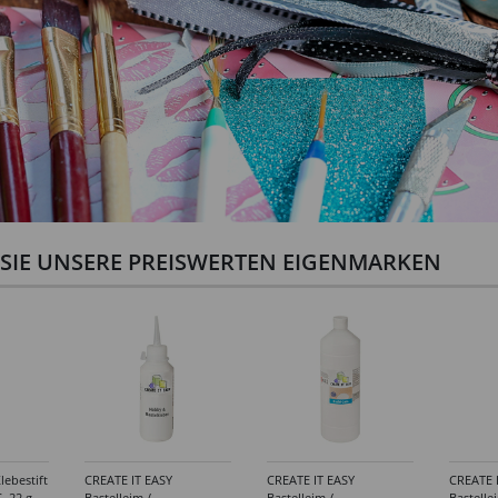
N SIE UNSERE PREISWERTEN EIGENMARKEN
lebestift
CREATE IT EASY
CREATE IT EASY
CREATE 
, 22 g
Bastelleim /
Bastelleim /
Bastelle