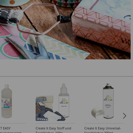
IT EASY
Create It Easy Stoff und
Create It Easy Universal-
im transparent,
Textilkleber, 100g,
Sprühkleber 200ml