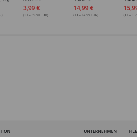
Buchbinderleim, 100 ml
Buchbinderleim, 1000 ml
ohne Lö
3,99 €
14,99 €
15,9
1000 ml
R)
(1 l = 39.90 EUR)
(1 l = 14.99 EUR)
(1 l = 15
ATION
UNTERNEHMEN
FIL