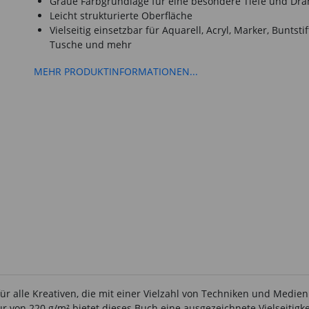
Graue Farbgrundlage für eine besondere Tiefe und Dra
Leicht strukturierte Oberfläche
Vielseitig einsetzbar für Aquarell, Acryl, Marker, Buntstif
Tusche und mehr
MEHR PRODUKTINFORMATIONEN...
 für alle Kreativen, die mit einer Vielzahl von Techniken und Medie
on 220 g/m² bietet dieses Buch eine ausgezeichnete Vielseitigkeit