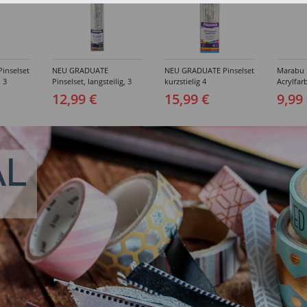
inselset
NEU GRADUATE
NEU GRADUATE Pinselset
Marabu P
, 3
Pinselset, langsteilig, 3
kurzstielig 4
Acrylfarb
Synthetikpinsel
Synthetikpinsel
12,99 €
15,99 €
9,99