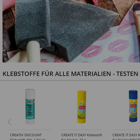
KLEBSTOFFE FÜR ALLE MATERIALIEN - TESTE
CREATIV DISCOUNT
CREATE IT EASY Klebestift
CREATE IT EASY K
Klebestift 10g, 1 Stück
für Kinder, 22 g
für Kinder MAGIC