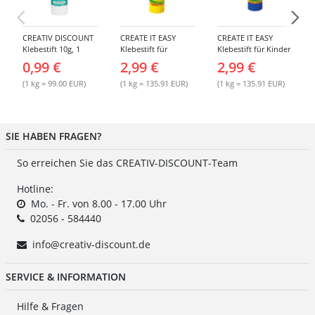
CREATIV DISCOUNT
CREATE IT EASY
CREATE IT EASY
Klebestift 10g, 1
Klebestift für
Klebestift für Kinder
Stück
Kinder, 22 g
MAGIC, 22 g
0,99 €
2,99 €
2,99 €
(1 kg = 99.00 EUR)
(1 kg = 135.91 EUR)
(1 kg = 135.91 EUR)
SIE HABEN FRAGEN?
So erreichen Sie das CREATIV-DISCOUNT-Team
Hotline:
Mo. - Fr. von 8.00 - 17.00 Uhr
02056 - 584440
info@creativ-discount.de
SERVICE & INFORMATION
Hilfe & Fragen