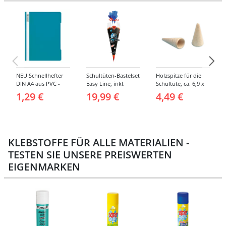
NEU Schnellhefter
Schultüten-Bastelset
Holzspitze für die
DIN A4 aus PVC -
Easy Line, inkl.
Schultüte, ca. 6,9 x
Verschiedene
Zubehör &
3,8 cm, 2er Pack
1,29 €
19,99 €
4,49 €
Farben
Anleitung, 68 cm,
schwarz, Spaceship
KLEBSTOFFE FÜR ALLE MATERIALIEN -
TESTEN SIE UNSERE PREISWERTEN
EIGENMARKEN