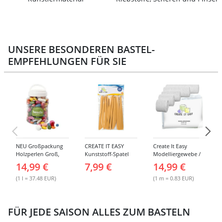
UNSERE BESONDEREN BASTEL-
EMPFEHLUNGEN FÜR SIE
NEU Großpackung
CREATE IT EASY
Create It Easy
Holzperlen Groß,
Kunststoff-Spatel
Modelliergewebe /
Bunt Sortiert, 400 ml
Sortiment, 14 Stück
Gipsbinden, 8cm
14,99 €
7,99 €
14,99 €
Eimer
breit, 3m lang, 6
Stück
(1 l = 37.48 EUR)
(1 m = 0.83 EUR)
FÜR JEDE SAISON ALLES ZUM BASTELN