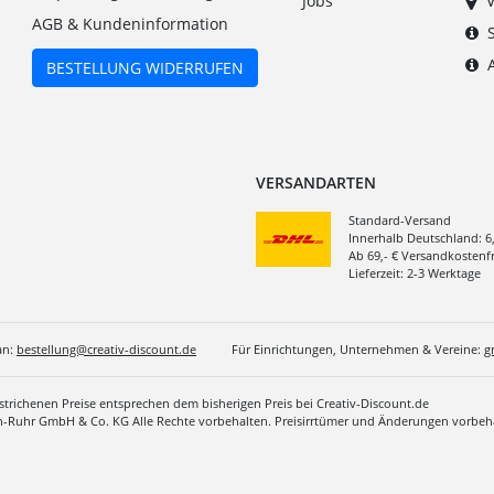
Jobs
AGB & Kundeninformation
BESTELLUNG WIDERRUFEN
VERSANDARTEN
Standard-Versand
Innerhalb Deutschland: 6
Ab 69,- € Versandkostenfr
Lieferzeit: 2-3 Werktage
an:
bestellung@creativ-discount.de
Für Einrichtungen, Unternehmen & Vereine:
g
estrichenen Preise entsprechen dem bisherigen Preis bei Creativ-Discount.de
in-Ruhr GmbH & Co. KG Alle Rechte vorbehalten. Preisirrtümer und Änderungen vorbeha