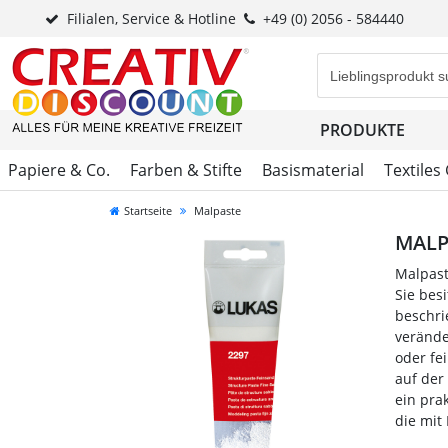
Filialen, Service & Hotline
+49 (0) 2056 - 584440
Eingabefeld für di
PRODUKTE
Papiere & Co.
Farben & Stifte
Basismaterial
Textiles
Startseite
Malpaste
MALP
Malpast
Sie bes
beschri
verände
oder fe
auf der
ein prak
die mit