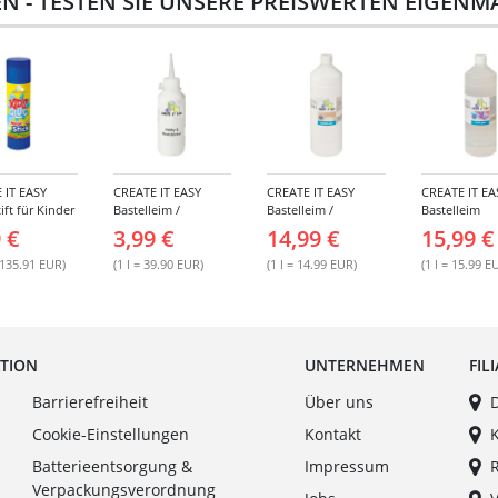
EN - TESTEN SIE UNSERE PREISWERTEN EIGEN
 IT EASY
CREATE IT EASY
CREATE IT EASY
CREATE IT EA
ift für Kinder
Bastelleim /
Bastelleim /
Bastelleim
 22 g
Buchbinderleim, 100
Buchbinderleim,
transparent,
 €
3,99 €
14,99 €
15,99 €
ml
1000 ml
Lösungsmitte
ml
 135.91 EUR)
(1 l = 39.90 EUR)
(1 l = 14.99 EUR)
(1 l = 15.99 E
ATION
UNTERNEHMEN
FIL
Barrierefreiheit
Über uns
Cookie-Einstellungen
Kontakt
Batterieentsorgung &
Impressum
Verpackungsverordnung