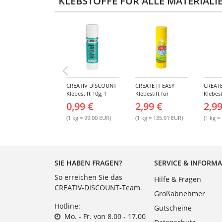
KLEBSTOFFE FÜR ALLE MATERIALI
CREATIV DISCOUNT
CREATE IT EASY
CREATE
Klebestift 10g, 1
Klebestift für
Klebest
Stück
Kinder, 22 g
MAGIC,
0,99 €
2,99 €
2,99
(1 kg = 99.00 EUR)
(1 kg = 135.91 EUR)
(1 kg =
SIE HABEN FRAGEN?
SERVICE & INFORM
So erreichen Sie das
Hilfe & Fragen
CREATIV-DISCOUNT-Team
Großabnehmer
Hotline:
Gutscheine
Mo. - Fr. von 8.00 - 17.00