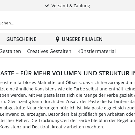
Versand & Zahlung
e Produktsuche im Header
GUTSCHEINE
UNSERE FILIALEN
 Gestalten
Creatives Gestalten
Künstlermaterial
ASTE – FÜR MEHR VOLUMEN UND STRUKTUR I
e ist ein farbloses Malmittel auf Ölbasis, das sich hervorragend mi
itzt eine ähnliche Konsistenz wie die Farbe selbst und enthält keine
eben werden. Mit Malpaste lässt sich die Menge der Farbe gezielt
rn. Gleichzeitig kann durch den Zusatz der Paste die Farbintensit
in abgestufte Nuancierungen nützlich ist. Malpaste eignet sich zud
 Leinwand zu erzeugen. Besonders bei großflächigen Arbeiten oder 
tischer Helfer. Die Trocknungszeit der Farbe bleibt in der Regel unv
 Konsistenz und Deckkraft kreativ arbeiten möchten.