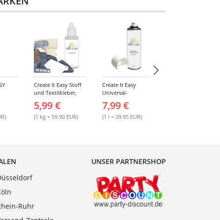
MARKEN
SY
Create It Easy Stoff
Create It Easy
Create It Easy
und Textilkleber,
Universal-
Porzellan- und
 ohne
100g,
Sprühkleber 200ml
Keramikkleber, 90g
5,99 €
7,99 €
5,99 €
l, 1000
Kunststoffflasche
(permanent)
mit Maldüse
UR)
(1 kg = 59.90 EUR)
(1 l = 39.95 EUR)
(1 kg = 66.56 EUR)
IALEN
UNSER PARTNERSHOP
Düsseldorf
Köln
Rhein-Ruhr