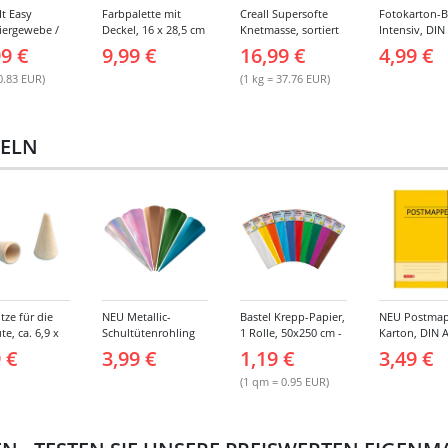
It Easy
Farbpalette mit
Creall Supersofte
Fotokarton-B
iergewebe /
Deckel, 16 x 28,5 cm
Knetmasse, sortiert
Intensiv, DIN
nden, 8cm
450g
300g/qm, 10 B
99 €
9,99 €
16,99 €
4,99 €
3m lang, 6
10 sortierte 
0.83 EUR)
(1 kg = 37.76 EUR)
TELN
tze für die
NEU Metallic-
Bastel Krepp-Papier,
NEU Postmap
te, ca. 6,9 x
Schultütenrohling
1 Rolle, 50x250 cm -
Karton, DIN A
 2er Pack
mit Steckverschluss,
Verschiedene
Gummizug
 €
3,99 €
1,19 €
3,49 €
6-eckig, 65 cm, 1
Farbtöne
Stück -
(1 qm = 0.95 EUR)
Verschiedene
Farben