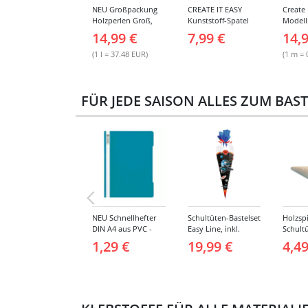
NEU Großpackung
CREATE IT EASY
Create 
Holzperlen Groß,
Kunststoff-Spatel
Modell
Bunt Sortiert, 400 ml
Sortiment, 14 Stück
Gipsbi
14,99 €
7,99 €
14,
Eimer
breit, 
Stück
(1 l = 37.48 EUR)
(1 m = 
FÜR JEDE SAISON ALLES ZUM BAS
NEU Schnellhefter
Schultüten-Bastelset
Holzspi
DIN A4 aus PVC -
Easy Line, inkl.
Schultü
Verschiedene
Zubehör &
3,8 cm,
1,29 €
19,99 €
4,49
Farben
Anleitung, 68 cm,
schwarz, Spaceship