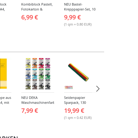
lock
Kombiblock Pastell,
NEU Bastel-
Deko-Kreppbänder
 A4,
Fotokarton &
Krepppapier-Set, 10
schwer
latt,
Tonzeichenpapier,
sortierte Farben, je
entflammbar, 10
6,99 €
9,99 €
7,99 €
Farben
10 + 10 Blatt, 23 x 33
50x250cm
Rollen, sortierte
cm, sortierte Farben
Farben
(1 qm = 0.80 EUR)
(1 m = 0.08 EUR)
pe aus
NEU DEKA
Seidenpapier
Straßenmalkreide -
4, mit
Waschmaschinenfarbe
Sparpack, 130
Verschiedene Artike
Wash & Go für 500g
Bogen sortiert
7,99 €
19,99 €
1,49 €
Stoff - Verschiedene
Farben
(1 qm = 0.42 EUR)