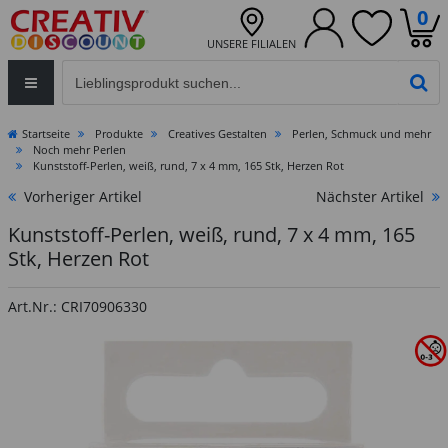
0
UNSERE FILIALEN
Eingabefeld für die Produktsuche im Header
PR
Startseite
Produkte
Creatives Gestalten
Perlen, Schmuck und mehr
Noch mehr Perlen
Kunststoff-Perlen, weiß, rund, 7 x 4 mm, 165 Stk, Herzen Rot
Vorheriger Artikel
Nächster Artikel
Kunststoff-Perlen, weiß, rund, 7 x 4 mm, 165
Stk, Herzen Rot
Art.Nr.: CRI70906330