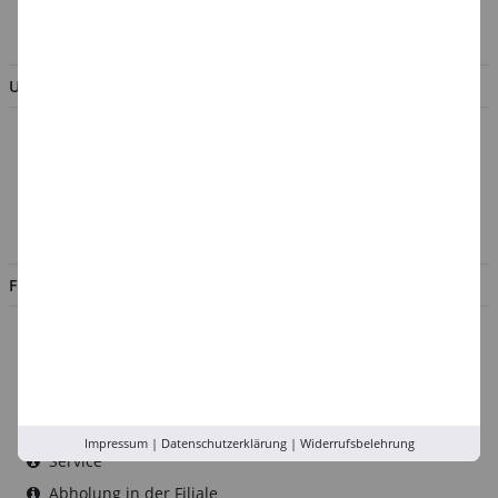
BESTELLUNG WIDERRUFEN
UNTERNEHMEN
Über uns
Kontakt
Impressum
Jobs
FILIALEN
Düsseldorf
Köln
Rhein-Ruhr
Versand-Zentrale
Impressum
|
Datenschutzerklärung
|
Widerrufsbelehrung
Service
Abholung in der Filiale