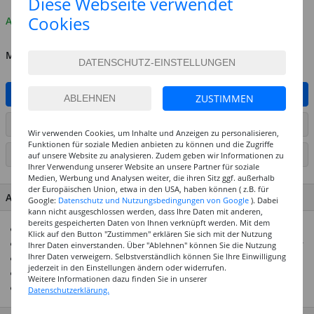
Diese Webseite verwendet
Cookies
Auf Lager
MENGE
IN DEN WARENKORB
ZUSTIMMEN
ARTIKEL AUF WUNSCHLISTE SETZEN
Wir verwenden Cookies, um Inhalte und Anzeigen zu personalisieren,
Funktionen für soziale Medien anbieten zu können und die Zugriffe
SEITE DRUCKEN
auf unsere Website zu analysieren. Zudem geben wir Informationen zu
Ihrer Verwendung unserer Website an unsere Partner für soziale
Medien, Werbung und Analysen weiter, die ihren Sitz ggf. außerhalb
der Europäischen Union, etwa in den USA, haben können ( z.B. für
ARTIKEL MERKMALE & DETAILS
Google:
Datenschutz und Nutzungsbedingungen von Google
). Dabei
kann nicht ausgeschlossen werden, dass Ihre Daten mit anderen,
bereits gespeicherten Daten von Ihnen verknüpft werden. Mit dem
Runde Perlen aus Kunststoff
Klick auf den Button "Zustimmen" erklären Sie sich mit der Nutzung
Ideal für Armbänder, Ketten, Ringe oder Schlüsselanhänger
Ihrer Daten einverstanden. Über "Ablehnen" können Sie die Nutzung
Ihrer Daten verweigern. Selbstverständlich können Sie Ihre Einwilligung
Größe je ca. 7 x 4 mm, mit Bohrung
jederzeit in den Einstellungen ändern oder widerrufen.
Inhalt: ca. 165 Stück
Weitere Informationen dazu finden Sie in unserer
Mit Herz-Motiv
Datenschutzerklärung.