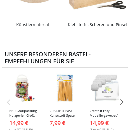
Künstlermaterial
Klebstoffe, Scheren und Pinsel
UNSERE BESONDEREN BASTEL-
EMPFEHLUNGEN FÜR SIE
NEU Großpackung
CREATE IT EASY
Create It Easy
Holzperlen Groß,
Kunststoff-Spatel
Modelliergewebe /
Bunt Sortiert, 400 ml
Sortiment, 14 Stück
Gipsbinden, 8cm
14,99 €
7,99 €
14,99 €
Eimer
breit, 3m lang, 6
Stück
(1 l = 37.48 EUR)
(1 m = 0.83 EUR)