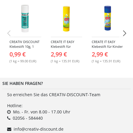
CREATIV DISCOUNT
CREATE IT EASY
CREATE IT EASY
Klebestift 10g, 1
Klebestift für
Klebestift für Kinder
Stück
Kinder, 22 g
MAGIC, 22 g
0,99 €
2,99 €
2,99 €
(1 kg = 99.00 EUR)
(1 kg = 135.91 EUR)
(1 kg = 135.91 EUR)
SIE HABEN FRAGEN?
So erreichen Sie das CREATIV-DISCOUNT-Team
Hotline:
Mo. - Fr. von 8.00 - 17.00 Uhr
02056 - 584440
info@creativ-discount.de