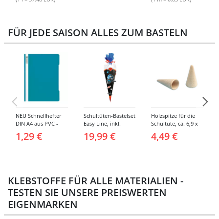
FÜR JEDE SAISON ALLES ZUM BASTELN
NEU Schnellhefter
Schultüten-Bastelset
Holzspitze für die
DIN A4 aus PVC -
Easy Line, inkl.
Schultüte, ca. 6,9 x
Verschiedene
Zubehör &
3,8 cm, 2er Pack
1,29 €
19,99 €
4,49 €
Farben
Anleitung, 68 cm,
schwarz, Spaceship
KLEBSTOFFE FÜR ALLE MATERIALIEN -
TESTEN SIE UNSERE PREISWERTEN
EIGENMARKEN