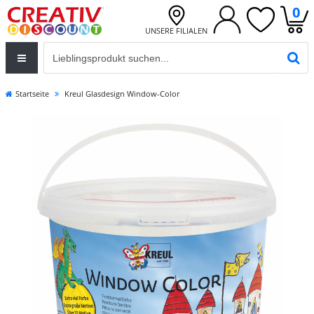
0
UNSERE FILIALEN
Eingabefeld für die Produktsuche im Header
PR
Startseite
Kreul Glasdesign Window-Color