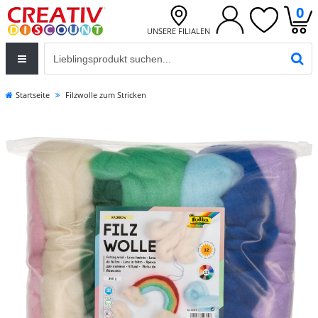
0
UNSERE FILIALEN
Eingabefeld für die Produktsuche im Header
PR
Startseite
Filzwolle zum Stricken