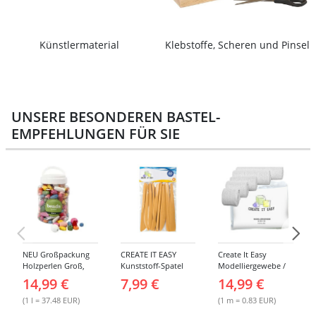
Künstlermaterial
Klebstoffe, Scheren und Pinsel
UNSERE BESONDEREN BASTEL-
EMPFEHLUNGEN FÜR SIE
NEU Großpackung
CREATE IT EASY
Create It Easy
Holzperlen Groß,
Kunststoff-Spatel
Modelliergewebe /
Bunt Sortiert, 400 ml
Sortiment, 14 Stück
Gipsbinden, 8cm
14,99 €
7,99 €
14,99 €
Eimer
breit, 3m lang, 6
Stück
(1 l = 37.48 EUR)
(1 m = 0.83 EUR)