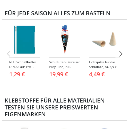
FÜR JEDE SAISON ALLES ZUM BASTELN
NEU Schnellhefter
Schultüten-Bastelset
Holzspitze für die
DIN A4 aus PVC -
Easy Line, inkl.
Schultüte, ca. 6,9 x
Verschiedene
Zubehör &
3,8 cm, 2er Pack
1,29 €
19,99 €
4,49 €
Farben
Anleitung, 68 cm,
schwarz, Spaceship
KLEBSTOFFE FÜR ALLE MATERIALIEN -
TESTEN SIE UNSERE PREISWERTEN
EIGENMARKEN