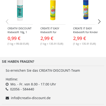
CREATIV DISCOUNT
CREATE IT EASY
CREATE IT EASY
Klebestift 10g, 1
Klebestift für
Klebestift für Kinder
Stück
Kinder, 22 g
MAGIC, 22 g
0,99 €
2,99 €
2,99 €
(1 kg = 99.00 EUR)
(1 kg = 135.91 EUR)
(1 kg = 135.91 EUR)
SIE HABEN FRAGEN?
So erreichen Sie das CREATIV-DISCOUNT-Team
Hotline:
Mo. - Fr. von 8.00 - 17.00 Uhr
02056 - 584440
info@creativ-discount.de