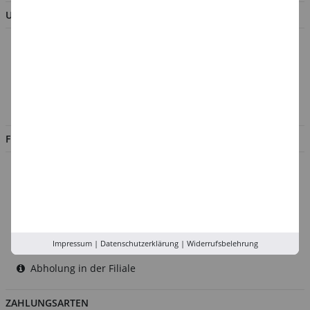
UNTERNEHMEN
Über uns
Kontakt
Impressum
Jobs
FILIALEN
Düsseldorf
Köln
Rhein-Ruhr
Versand-Zentrale
Impressum
|
Datenschutzerklärung
|
Widerrufsbelehrung
Service
Abholung in der Filiale
ZAHLUNGSARTEN