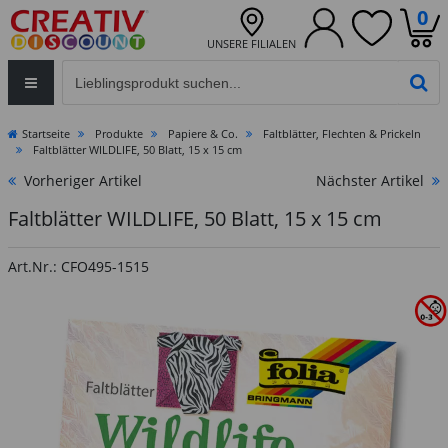
0
UNSERE FILIALEN
Eingabefeld für die Produktsuche im Header
PR
Startseite
Produkte
Papiere & Co.
Faltblätter, Flechten & Prickeln
Faltblätter WILDLIFE, 50 Blatt, 15 x 15 cm
Vorheriger Artikel
Nächster Artikel
Faltblätter WILDLIFE, 50 Blatt, 15 x 15 cm
Art.Nr.: CFO495-1515