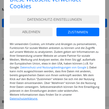
Cookies
MENGE
IN DEN WARENKORB
ZUSTIMMEN
ARTIKEL AUF WUNSCHLISTE SETZEN
SEITE DRUCKEN
Wir verwenden Cookies, um Inhalte und Anzeigen zu personalisieren,
Funktionen für soziale Medien anbieten zu können und die Zugriffe
auf unsere Website zu analysieren. Zudem geben wir Informationen zu
Ihrer Verwendung unserer Website an unsere Partner für soziale
ARTIKEL MERKMALE & DETAILS
Medien, Werbung und Analysen weiter, die ihren Sitz ggf. außerhalb
der Europäischen Union, etwa in den USA, haben können ( z.B. für
Google:
Datenschutz und Nutzungsbedingungen von Google
). Dabei
Farblich abgestimmte Faltblätter
kann nicht ausgeschlossen werden, dass Ihre Daten mit anderen,
50 Blatt in 10 Motiven sortiert
bereits gespeicherten Daten von Ihnen verknüpft werden. Mit dem
Klick auf den Button "Zustimmen" erklären Sie sich mit der Nutzung
Stärke: 80 g/m²
Ihrer Daten einverstanden. Über "Ablehnen" können Sie die Nutzung
Top-Preis-Leistungsverhältnis
Ihrer Daten verweigern. Selbstverständlich können Sie Ihre Einwilligung
Ideal geeignet für Kindergarten und Schule
jederzeit in den Einstellungen ändern oder widerrufen.
Weitere Informationen dazu finden Sie in unserer
Datenschutzerklärung.
BESCHREIBUNG