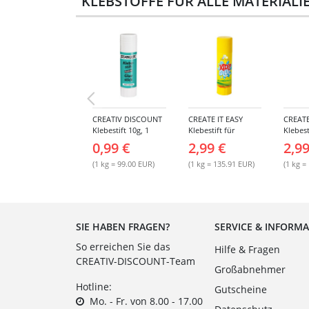
KLEBSTOFFE FÜR ALLE MATERIALI
CREATIV DISCOUNT
CREATE IT EASY
CREATE
Klebestift 10g, 1
Klebestift für
Klebest
Stück
Kinder, 22 g
MAGIC,
0,99 €
2,99 €
2,99
(1 kg = 99.00 EUR)
(1 kg = 135.91 EUR)
(1 kg =
SIE HABEN FRAGEN?
SERVICE & INFORM
So erreichen Sie das
Hilfe & Fragen
CREATIV-DISCOUNT-Team
Großabnehmer
Hotline:
Gutscheine
Mo. - Fr. von 8.00 - 17.00