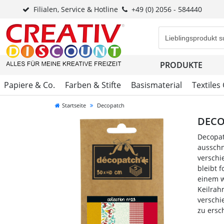
Filialen, Service & Hotline
+49 (0) 2056 - 584440
Eingabefeld für di
PRODUKTE
Papiere & Co.
Farben & Stifte
Basismaterial
Textiles
Startseite
Decopatch
DECO
Decopat
ausschn
verschi
bleibt 
einem w
Keilrah
verschi
zu ersc