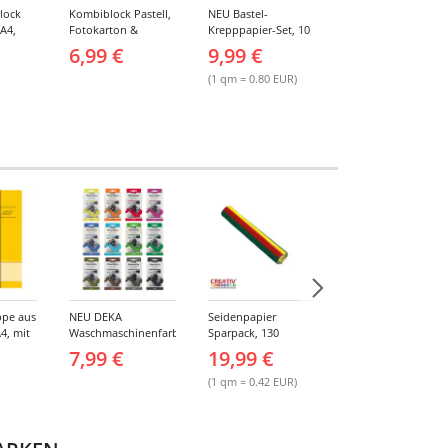
lock
Kombiblock Pastell,
NEU Bastel-
Deko-Kreppbänder
 A4,
Fotokarton &
Krepppapier-Set, 10
schwer
latt,
Tonzeichenpapier,
sortierte Farben, je
entflammbar, 10
6,99 €
9,99 €
7,99 €
Farben
10 + 10 Blatt, 23 x 33
50x250cm
Rollen, sortierte
cm, sortierte Farben
Farben
(1 qm = 0.80 EUR)
(1 m = 0.08 EUR)
pe aus
NEU DEKA
Seidenpapier
Straßenmalkreide -
4, mit
Waschmaschinenfarbe
Sparpack, 130
Verschiedene Artike
Wash & Go für 500g
Bogen sortiert
7,99 €
19,99 €
1,49 €
Stoff - Verschiedene
Farben
(1 qm = 0.42 EUR)