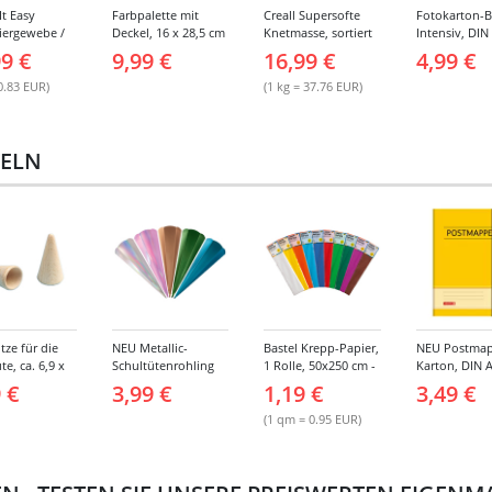
It Easy
Farbpalette mit
Creall Supersofte
Fotokarton-B
iergewebe /
Deckel, 16 x 28,5 cm
Knetmasse, sortiert
Intensiv, DIN
nden, 8cm
450g
300g/qm, 10 B
99 €
9,99 €
16,99 €
4,99 €
3m lang, 6
10 sortierte 
0.83 EUR)
(1 kg = 37.76 EUR)
TELN
tze für die
NEU Metallic-
Bastel Krepp-Papier,
NEU Postmap
te, ca. 6,9 x
Schultütenrohling
1 Rolle, 50x250 cm -
Karton, DIN A
 2er Pack
mit Steckverschluss,
Verschiedene
Gummizug
 €
3,99 €
1,19 €
3,49 €
6-eckig, 65 cm, 1
Farbtöne
Stück -
(1 qm = 0.95 EUR)
Verschiedene
Farben