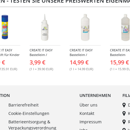
EN - TESTEN SIE UNSERE PREISWERTEN EIGEN
 IT EASY
CREATE IT EASY
CREATE IT EASY
CREATE IT EA
ift für Kinder
Bastelleim /
Bastelleim /
Bastelleim
 22 g
Buchbinderleim, 100
Buchbinderleim,
transparent,
 €
3,99 €
14,99 €
15,99 €
ml
1000 ml
Lösungsmitte
ml
 135.91 EUR)
(1 l = 39.90 EUR)
(1 l = 14.99 EUR)
(1 l = 15.99 E
ATION
UNTERNEHMEN
FIL
Barrierefreiheit
Über uns
Cookie-Einstellungen
Kontakt
Batterieentsorgung &
Impressum
Verpackungsverordnung