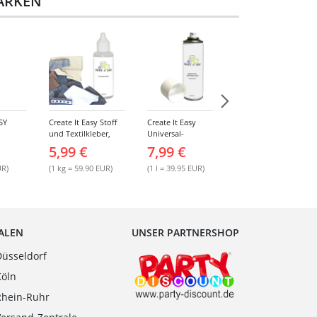
MARKEN
SY
Create It Easy Stoff
Create It Easy
Create It Easy
und Textilkleber,
Universal-
Porzellan- und
 ohne
100g,
Sprühkleber 200ml
Keramikkleber, 90g
5,99 €
7,99 €
5,99 €
l, 1000
Kunststoffflasche
(permanent)
mit Maldüse
UR)
(1 kg = 59.90 EUR)
(1 l = 39.95 EUR)
(1 kg = 66.56 EUR)
IALEN
UNSER PARTNERSHOP
Düsseldorf
Köln
Rhein-Ruhr