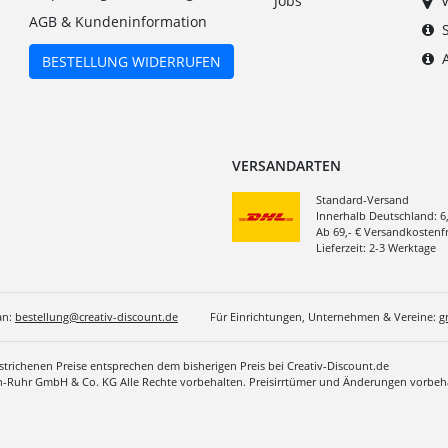
Jobs
AGB & Kundeninformation
BESTELLUNG WIDERRUFEN
VERSANDARTEN
Standard-Versand
Innerhalb Deutschland: 6
Ab 69,- € Versandkostenfr
Lieferzeit: 2-3 Werktage
an:
bestellung@creativ-discount.de
Für Einrichtungen, Unternehmen & Vereine:
g
estrichenen Preise entsprechen dem bisherigen Preis bei Creativ-Discount.de
in-Ruhr GmbH & Co. KG Alle Rechte vorbehalten. Preisirrtümer und Änderungen vorbeha