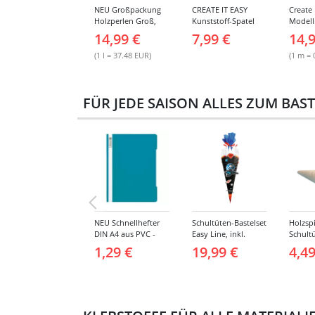
NEU Großpackung
CREATE IT EASY
Create 
Holzperlen Groß,
Kunststoff-Spatel
Modell
Bunt Sortiert, 400 ml
Sortiment, 14 Stück
Gipsbi
14,99 €
7,99 €
14,
Eimer
breit, 
Stück
(1 l = 37.48 EUR)
(1 m = 
FÜR JEDE SAISON ALLES ZUM BAS
NEU Schnellhefter
Schultüten-Bastelset
Holzspi
DIN A4 aus PVC -
Easy Line, inkl.
Schultü
Verschiedene
Zubehör &
3,8 cm,
1,29 €
19,99 €
4,49
Farben
Anleitung, 68 cm,
schwarz, Spaceship