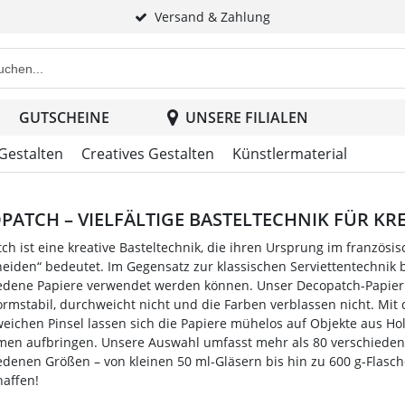
Versand & Zahlung
e Produktsuche im Header
GUTSCHEINE
UNSERE FILIALEN
 Gestalten
Creatives Gestalten
Künstlermaterial
PATCH – VIELFÄLTIGE BASTELTECHNIK FÜR KR
ch ist eine kreative Basteltechnik, die ihren Ursprung im französi
eiden“ bedeutet. Im Gegensatz zur klassischen Serviettentechnik bi
edene Papiere verwendet werden können. Unser Decopatch-Papier ist 
formstabil, durchweicht nicht und die Farben verblassen nicht. Mi
eichen Pinsel lassen sich die Papiere mühelos auf Objekte aus Holz
men aufbringen. Unsere Auswahl umfasst mehr als 80 verschieden
edenen Größen – von kleinen 50 ml-Gläsern bis hin zu 600 g-Flasche
haffen!