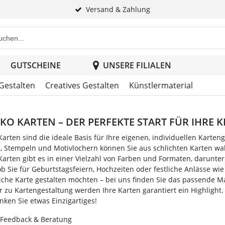
Versand & Zahlung
e Produktsuche im Header
GUTSCHEINE
UNSERE FILIALEN
 Gestalten
Creatives Gestalten
Künstlermaterial
KO KARTEN – DER PERFEKTE START FÜR IHRE 
Karten sind die ideale Basis für Ihre eigenen, individuellen Karte
n, Stempeln und Motivlochern können Sie aus schlichten Karten w
Karten gibt es in einer Vielzahl von Farben und Formaten, darunter
 ob Sie für Geburtstagsfeiern, Hochzeiten oder festliche Anlässe 
iche Karte gestalten möchten – bei uns finden Sie das passende Ma
ur zu Kartengestaltung werden Ihre Karten garantiert ein Highlight. 
nken Sie etwas Einzigartiges!
 Feedback & Beratung