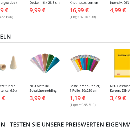
iergewebe /
Deckel, 16 x 28,5 cm
Knetmasse, sortiert
Intensiv, DIN
nden, 8cm
450g
300g/qm, 10 B
99 €
9,99 €
16,99 €
4,99 €
3m lang, 6
10 sortierte 
0.83 EUR)
(1 kg = 37.76 EUR)
TELN
tze für die
NEU Metallic-
Bastel Krepp-Papier,
NEU Postmap
te, ca. 6,9 x
Schultütenrohling
1 Rolle, 50x250 cm -
Karton, DIN A
 2er Pack
mit Steckverschluss,
Verschiedene
Gummizug
 €
3,99 €
1,19 €
3,49 €
6-eckig, 65 cm, 1
Farbtöne
Stück -
(1 qm = 0.95 EUR)
Verschiedene
Farben
EN - TESTEN SIE UNSERE PREISWERTEN EIGEN