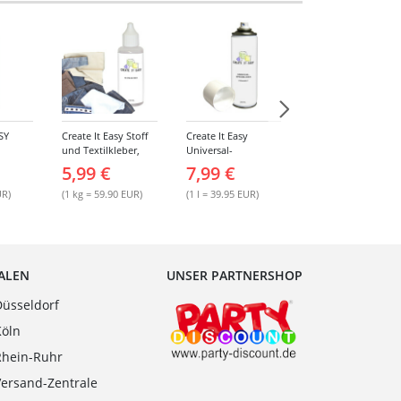
SY
Create It Easy Stoff
Create It Easy
Create It Easy
und Textilkleber,
Universal-
Porzellan- und
 ohne
100g,
Sprühkleber 200ml
Keramikkleber, 90g
5,99 €
7,99 €
5,99 €
l, 1000
Kunststoffflasche
(permanent)
mit Maldüse
UR)
(1 kg = 59.90 EUR)
(1 l = 39.95 EUR)
(1 kg = 66.56 EUR)
IALEN
UNSER PARTNERSHOP
Düsseldorf
Köln
Rhein-Ruhr
Versand-Zentrale