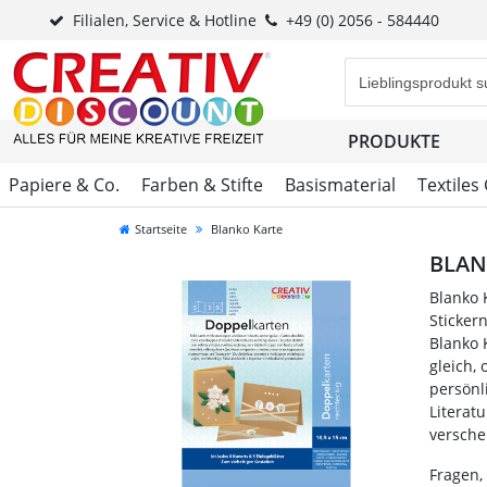
Filialen, Service & Hotline
+49 (0) 2056 - 584440
Eingabefeld für di
PRODUKTE
Papiere & Co.
Farben & Stifte
Basismaterial
Textiles
Startseite
Blanko Karte
BLAN
Blanko 
Sticker
Blanko 
gleich,
persönl
Literat
versche
Fragen,