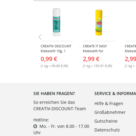
CREATIV DISCOUNT
CREATE IT EASY
CREATE
Klebestift 10g, 1
Klebestift für
Klebest
Stück
Kinder, 22 g
MAGIC,
0,99 €
2,99 €
2,99
(1 kg = 99.00 EUR)
(1 kg = 135.91 EUR)
(1 kg =
SIE HABEN FRAGEN?
SERVICE & INFORM
So erreichen Sie das
Hilfe & Fragen
CREATIV-DISCOUNT-Team
Großabnehmer
Hotline:
Gutscheine
Mo. - Fr. von 8.00 - 17.00
Datenschutz
Uhr