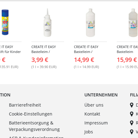
 IT EASY
CREATE IT EASY
CREATE IT EASY
CREATE IT EA
ift für Kinder
Bastelleim /
Bastelleim /
Bastelleim
 22 g
Buchbinderleim, 100
Buchbinderleim,
transparent,
 €
3,99 €
14,99 €
15,99 €
ml
1000 ml
Lösungsmitte
ml
 135.91 EUR)
(1 l = 39.90 EUR)
(1 l = 14.99 EUR)
(1 l = 15.99 E
ATION
UNTERNEHMEN
FIL
Barrierefreiheit
Über uns
Cookie-Einstellungen
Kontakt
Batterieentsorgung &
Impressum
Verpackungsverordnung
Jobs