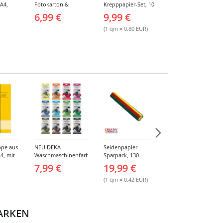
 A4,
Fotokarton &
Krepppapier-Set, 10
schwer
latt,
Tonzeichenpapier,
sortierte Farben, je
entflammbar, 10
6,99 €
9,99 €
7,99 €
Farben
10 + 10 Blatt, 23 x 33
50x250cm
Rollen, sortierte
cm, sortierte Farben
Farben
(1 qm = 0.80 EUR)
(1 m = 0.08 EUR)
pe aus
NEU DEKA
Seidenpapier
Straßenmalkreide -
4, mit
Waschmaschinenfarbe
Sparpack, 130
Verschiedene Artike
Wash & Go für 500g
Bogen sortiert
7,99 €
19,99 €
1,49 €
Stoff - Verschiedene
Farben
(1 qm = 0.42 EUR)
MARKEN