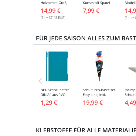
Holzperlen Groß,
Kunststoff-Spatel
Modell
Bunt Sortiert, 400 ml
Sortiment, 14 Stück
Gipsbi
14,99 €
7,99 €
14,
Eimer
breit, 
Stück
(1 l = 37.48 EUR)
(1 m = 
FÜR JEDE SAISON ALLES ZUM BAS
NEU Schnellhefter
Schultüten-Bastelset
Holzspi
DIN A4 aus PVC -
Easy Line, inkl.
Schultü
Verschiedene
Zubehör &
3,8 cm,
1,29 €
19,99 €
4,49
Farben
Anleitung, 68 cm,
schwarz, Spaceship
KLEBSTOFFE FÜR ALLE MATERIALI