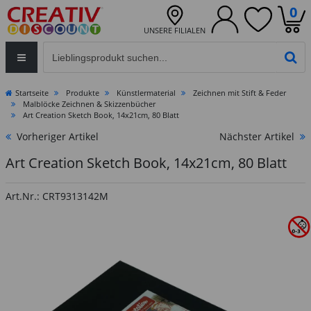
0
UNSERE FILIALEN
Eingabefeld für die Produktsuche im Header
PR
Startseite
Produkte
Künstlermaterial
Zeichnen mit Stift & Feder
Malblöcke Zeichnen & Skizzenbücher
Art Creation Sketch Book, 14x21cm, 80 Blatt
Vorheriger Artikel
Nächster Artikel
Art Creation Sketch Book, 14x21cm, 80 Blatt
Art.Nr.: CRT9313142M