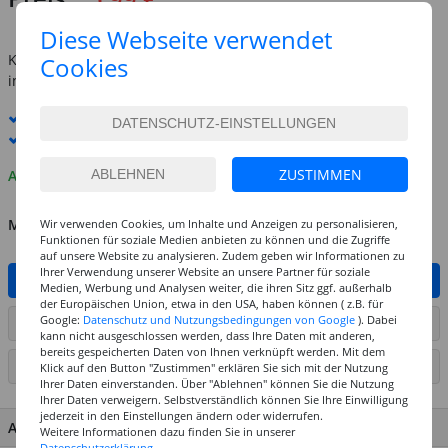
inkl. MwSt.
zzgl. Versandkosten
Diese Webseite verwendet
Kostenlose Lieferung ab
69,-€
Cookies
innerhalb Deutschlands -
Details
Standard-Lieferung
10. - 11. August
Premium
-Lieferung verfügbar
ZUSTIMMEN
Auf Lager
MENGE
Wir verwenden Cookies, um Inhalte und Anzeigen zu personalisieren,
Funktionen für soziale Medien anbieten zu können und die Zugriffe
auf unsere Website zu analysieren. Zudem geben wir Informationen zu
Ihrer Verwendung unserer Website an unsere Partner für soziale
IN DEN WARENKORB
Medien, Werbung und Analysen weiter, die ihren Sitz ggf. außerhalb
der Europäischen Union, etwa in den USA, haben können ( z.B. für
Google:
Datenschutz und Nutzungsbedingungen von Google
). Dabei
ARTIKEL AUF WUNSCHLISTE SETZEN
kann nicht ausgeschlossen werden, dass Ihre Daten mit anderen,
bereits gespeicherten Daten von Ihnen verknüpft werden. Mit dem
SEITE DRUCKEN
Klick auf den Button "Zustimmen" erklären Sie sich mit der Nutzung
Ihrer Daten einverstanden. Über "Ablehnen" können Sie die Nutzung
Ihrer Daten verweigern. Selbstverständlich können Sie Ihre Einwilligung
jederzeit in den Einstellungen ändern oder widerrufen.
ARTIKEL MERKMALE & DETAILS
Weitere Informationen dazu finden Sie in unserer
Datenschutzerklärung.