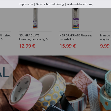
Impressum
|
Datenschutzerklärung
|
Widerrufsbelehrung
inselset
NEU GRADUATE
NEU GRADUATE Pinselset
Marabu P
, 3
Pinselset, langsteilig, 3
kurzstielig 4
Acrylfarb
Synthetikpinsel
Synthetikpinsel
12,99 €
15,99 €
9,99