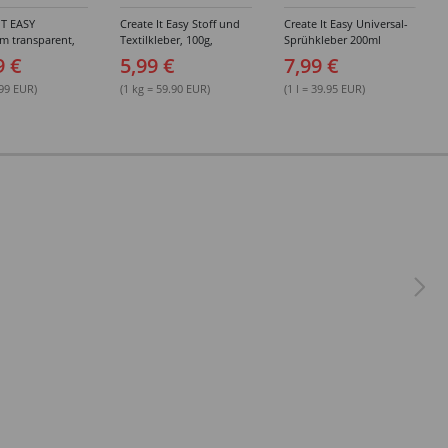
IT EASY
Create It Easy Stoff und
Create It Easy Universal-
im transparent,
Textilkleber, 100g,
Sprühkleber 200ml
sungsmittel,
Kunststoffflasche mit
(permanent)
9 €
5,99 €
7,99 €
Maldüse
.99 EUR)
(1 kg = 59.90 EUR)
(1 l = 39.95 EUR)