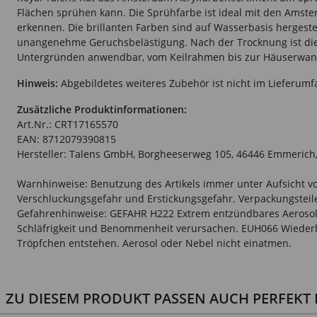
Flächen sprühen kann. Die Sprühfarbe ist ideal mit den Ams
erkennen. Die brillanten Farben sind auf Wasserbasis hergest
unangenehme Geruchsbelästigung. Nach der Trocknung ist die F
Untergründen anwendbar, vom Keilrahmen bis zur Häuserwand sin
Hinweis:
Abgebildetes weiteres Zubehör ist nicht im Lieferumf
Zusätzliche Produktinformationen:
Art.Nr.: CRT17165570
EAN: 8712079390815
Hersteller: Talens GmbH, Borgheeserweg 105, 46446 Emmerich,
Warnhinweise: Benutzung des Artikels immer unter Aufsicht vo
Verschluckungsgefahr und Erstickungsgefahr. Verpackungsteile 
Gefahrenhinweise: GEFAHR H222 Extrem entzündbares Aerosol.
Schläfrigkeit und Benommenheit verursachen. EUH066 Wiederh
Tröpfchen entstehen. Aerosol oder Nebel nicht einatmen.
ZU DIESEM PRODUKT PASSEN AUCH PERFEKT D