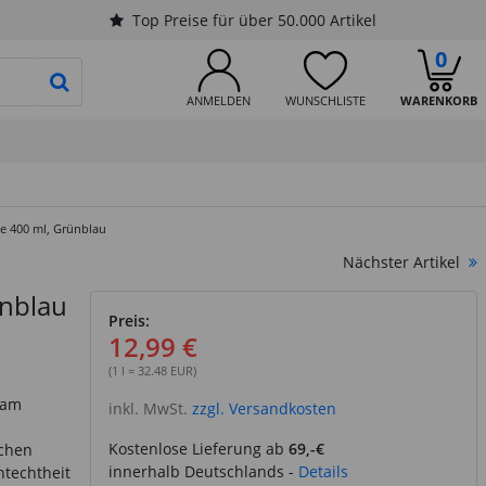
Top Preise für über 50.000 Artikel
0
PRODUKTSUCHE STARTEN
ANMELDEN
WUNSCHLISTE
WARENKORB
e 400 ml, Grünblau
Nächster Artikel
nblau
Preis:
12,99 €
(1 l = 32.48 EUR)
dam
inkl. MwSt.
zzgl. Versandkosten
Kostenlose Lieferung ab
69,-€
ächen
innerhalb Deutschlands -
Details
htechtheit