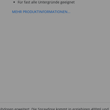
Für fast alle Untergründe geeignet
MEHR PRODUKTINFORMATIONEN...
hdosen erweitert. Die Spraydose kommt in ergiebigen 400ml und h