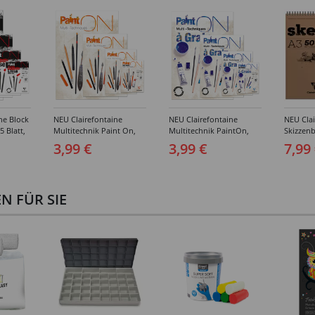
ne Block
NEU Clairefontaine
NEU Clairefontaine
NEU Clai
5 Blatt,
Multitechnik Paint On,
Multitechnik PaintOn,
Skizzenb
hiedene
mit leichter Körnung,
mit zwei Körnungen,
Spiralbl
3,99 €
3,99 €
7,99
geleimt 250g/qm, 40
geleimt 250g/qm, 20
Blatt, W
Blatt, extraweiß -
Blatt, weiß -
Verschi
Verschiedene Größen
Verschiedene Größen
 FÜR SIE