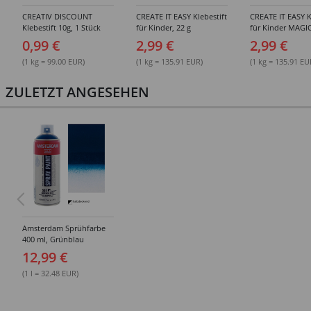
CREATIV DISCOUNT
CREATE IT EASY Klebestift
CREATE IT EASY K
Klebestift 10g, 1 Stück
für Kinder, 22 g
für Kinder MAGIC
0,99 €
2,99 €
2,99 €
(1 kg = 99.00 EUR)
(1 kg = 135.91 EUR)
(1 kg = 135.91 EU
ZULETZT ANGESEHEN
Amsterdam Sprühfarbe
400 ml, Grünblau
12,99 €
(1 l = 32.48 EUR)