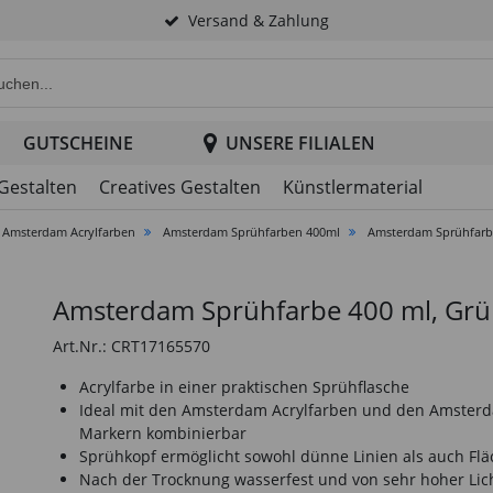
Versand & Zahlung
e Produktsuche im Header
GUTSCHEINE
UNSERE FILIALEN
 Gestalten
Creatives Gestalten
Künstlermaterial
Amsterdam Acrylfarben
Amsterdam Sprühfarben 400ml
Amsterdam Sprühfarb
Amsterdam Sprühfarbe 400 ml, Grü
Art.Nr.: CRT17165570
Acrylfarbe in einer praktischen Sprühflasche
Ideal mit den Amsterdam Acrylfarben und den Amster
Markern kombinierbar
Sprühkopf ermöglicht sowohl dünne Linien als auch Fl
Nach der Trocknung wasserfest und von sehr hoher Lic