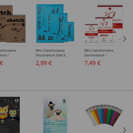
refontaine
NEU Clairefontaine
NEU Clairefontaine
lock /
Skizzenblock Graf It,
Zeichenblock /
ock Sketch, 50
Himmelblau, 80 Blatt,
Spiralblock Croquis, 50
 €
2,99 €
7,49 €
eiß, 90g/qm -
90g/qm - Verschiedene
Blatt, 120g/qm -
edene Größen
Größen
Verschiedene Größen