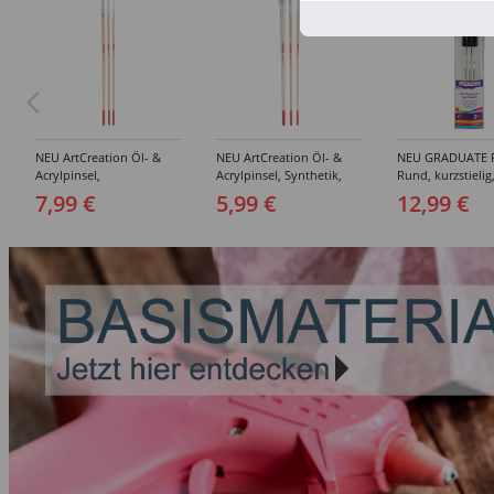
NEU ArtCreation Öl- &
NEU ArtCreation Öl- &
NEU GRADUATE P
Acrylpinsel,
Acrylpinsel, Synthetik,
Rund, kurzstielig
Schweineborste Rund,
langer Stiel, 3
Synthetikpinsel
7,99 €
5,99 €
12,99 €
3er Set, No. 2, 6, 10
Flachpinsel, 4, 8, 16