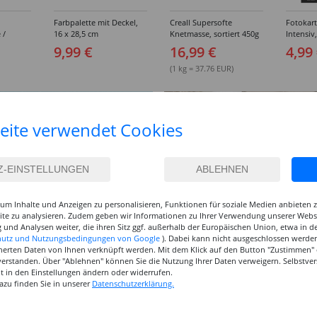
Farbpalette mit Deckel,
Creall Supersofte
Fotokar
 /
16 x 28,5 cm
Knetmasse, sortiert 450g
Intensiv
breit,
300g/qm,
9,99 €
16,99 €
4,99
sortiert
(1 kg = 37.76 EUR)
eite verwendet Cookies
um Inhalte und Anzeigen zu personalisieren, Funktionen für soziale Medien anbieten
site zu analysieren. Zudem geben wir Informationen zu Ihrer Verwendung unserer Websi
 und Analysen weiter, die ihren Sitz ggf. außerhalb der Europäischen Union, etwa in 
hutz und Nutzungsbedingungen von Google
). Dabei kann nicht ausgeschlossen werden
herten Daten von Ihnen verknüpft werden. Mit dem Klick auf den Button "Zustimmen" er
verstanden. Über "Ablehnen" können Sie die Nutzung Ihrer Daten verweigern. Selbstver
eit in den Einstellungen ändern oder widerrufen.
azu finden Sie in unserer
Datenschutzerklärung.