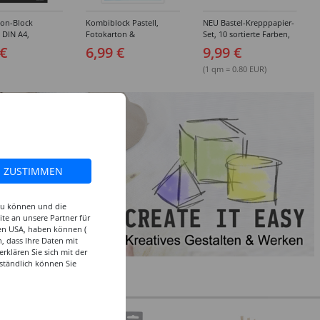
ton-Block
Kombiblock Pastell,
NEU Bastel-Krepppapier-
, DIN A4,
Fotokarton &
Set, 10 sortierte Farben,
 10 Blatt, 10
Tonzeichenpapier, 10 +
je 50x250cm
 €
6,99 €
9,99 €
e Farben
10 Blatt, 23 x 33 cm,
sortierte Farben
(1 qm = 0.80 EUR)
ZUSTIMMEN
 zu können und die
te an unsere Partner für
den USA, haben können (
, dass Ihre Daten mit
klären Sie sich mit der
ständlich können Sie