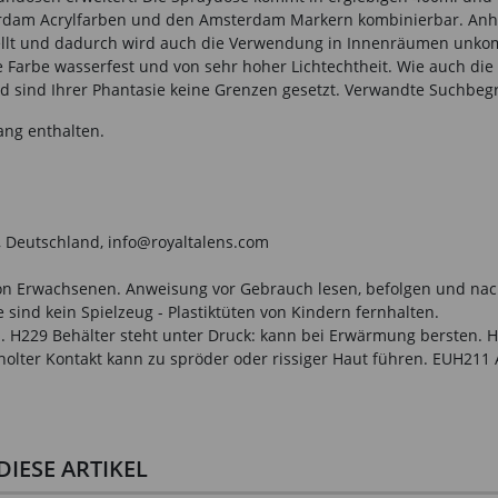
terdam Acrylfarben und den Amsterdam Markern kombinierbar. An
ellt und dadurch wird auch die Verwendung in Innenräumen unkomp
arbe wasserfest und von sehr hoher Lichtechtheit. Wie auch die 
d Ihrer Phantasie keine Grenzen gesetzt. Verwandte Suchbegriffe:
ang enthalten.
 Deutschland, info@royaltalens.com
n Erwachsenen. Anweisung vor Gebrauch lesen, befolgen und nachsc
sind kein Spielzeug - Plastiktüten von Kindern fernhalten.
 H229 Behälter steht unter Druck: kann bei Erwärmung bersten. 
olter Kontakt kann zu spröder oder rissiger Haut führen. EUH211
IESE ARTIKEL