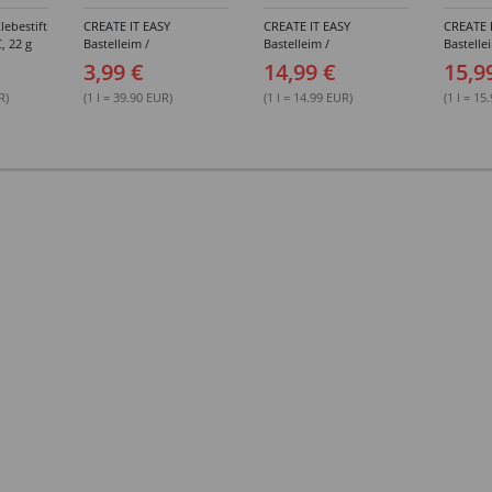
lebestift
CREATE IT EASY
CREATE IT EASY
CREATE 
, 22 g
Bastelleim /
Bastelleim /
Bastelle
Buchbinderleim, 100 ml
Buchbinderleim, 1000 ml
ohne Lö
3,99 €
14,99 €
15,9
1000 ml
R)
(1 l = 39.90 EUR)
(1 l = 14.99 EUR)
(1 l = 15