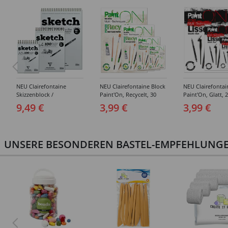
NEU Clairefontaine
NEU Clairefontaine Block
NEU Clairefontai
Skizzenblock /
Paint'On, Recycelt, 30
Paint'On, Glatt, 2
Spiralblock Sketch, 100
Blatt, 250g/qm -
250g/qm - Versc
9,49 €
3,99 €
3,99 €
Blatt, Elfenbeinfarben,
Verschiedene Größen
Größen
90g/qm - Verschiedene
Größen
UNSERE BESONDEREN BASTEL-EMPFEHLUNGEN