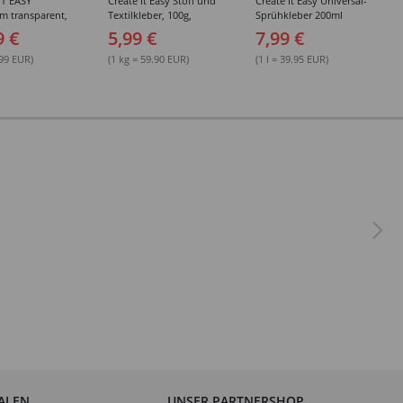
IT EASY
Create It Easy Stoff und
Create It Easy Universal-
im transparent,
Textilkleber, 100g,
Sprühkleber 200ml
sungsmittel,
Kunststoffflasche mit
(permanent)
9 €
5,99 €
7,99 €
Maldüse
.99 EUR)
(1 kg = 59.90 EUR)
(1 l = 39.95 EUR)
IALEN
UNSER PARTNERSHOP