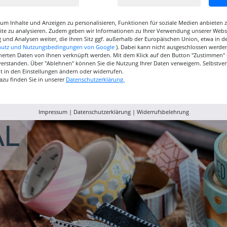
um Inhalte und Anzeigen zu personalisieren, Funktionen für soziale Medien anbieten
site zu analysieren. Zudem geben wir Informationen zu Ihrer Verwendung unserer Websi
 und Analysen weiter, die ihren Sitz ggf. außerhalb der Europäischen Union, etwa in 
hutz und Nutzungsbedingungen von Google
). Dabei kann nicht ausgeschlossen werden
herten Daten von Ihnen verknüpft werden. Mit dem Klick auf den Button "Zustimmen" er
inselset
NEU GRADUATE
NEU GRADUATE Pinselset
Marabu P
verstanden. Über "Ablehnen" können Sie die Nutzung Ihrer Daten verweigern. Selbstver
, 3
Pinselset, langsteilig, 3
kurzstielig 4
Acrylfarb
eit in den Einstellungen ändern oder widerrufen.
Synthetikpinsel
Synthetikpinsel
12,99 €
15,99 €
9,99
azu finden Sie in unserer
Datenschutzerklärung.
Impressum
|
Datenschutzerklärung
|
Widerrufsbelehrung