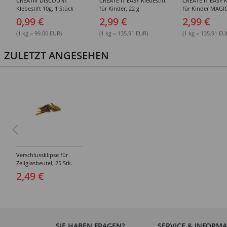
CREATIV DISCOUNT
CREATE IT EASY Klebestift
CREATE IT EASY K
Klebestift 10g, 1 Stück
für Kinder, 22 g
für Kinder MAGIC
0,99 €
2,99 €
2,99 €
(1 kg = 99.00 EUR)
(1 kg = 135.91 EUR)
(1 kg = 135.91 EU
ZULETZT ANGESEHEN
Verschlussklipse für
Zellglasbeutel, 25 Stk.
gold
2,49 €
SIE HABEN FRAGEN?
SERVICE & INFORM