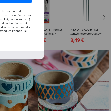
 zu können und die
te an unsere Partner für
den USA, haben können (
, dass Ihre Daten mit
klären Sie sich mit der
inselset Basics
NEU GRADUATE Pinselset
NEU Öl- & Acrylpinsel,
ständlich können Sie
e, 4-teilig
"Detail“, kurzstielig, 4
Schweineborste Gussow
Synthetikpinsel
Flach, 3er Set, 4, 8, 10
 €
15,99 €
8,49 €