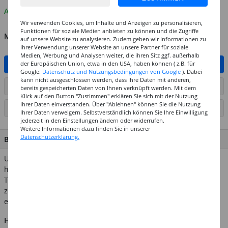
Auf Lager
Wir verwenden Cookies, um Inhalte und Anzeigen zu personalisieren,
Funktionen für soziale Medien anbieten zu können und die Zugriffe
MENGE
auf unsere Website zu analysieren. Zudem geben wir Informationen zu
Ihrer Verwendung unserer Website an unsere Partner für soziale
Medien, Werbung und Analysen weiter, die ihren Sitz ggf. außerhalb
der Europäischen Union, etwa in den USA, haben können ( z.B. für
IN DEN WARENKORB
Google:
Datenschutz und Nutzungsbedingungen von Google
). Dabei
kann nicht ausgeschlossen werden, dass Ihre Daten mit anderen,
ARTIKEL AUF WUNSCHLISTE SETZEN
bereits gespeicherten Daten von Ihnen verknüpft werden. Mit dem
Klick auf den Button "Zustimmen" erklären Sie sich mit der Nutzung
Ihrer Daten einverstanden. Über "Ablehnen" können Sie die Nutzung
SEITE DRUCKEN
Ihrer Daten verweigern. Selbstverständlich können Sie Ihre Einwilligung
jederzeit in den Einstellungen ändern oder widerrufen.
Weitere Informationen dazu finden Sie in unserer
Datenschutzerklärung.
BESCHREIBUNG
Universeller Weißleim (EN 204 (D2), ohne Lösungsmittel) mit
höchster Bindefestigkeit für alle Holzarten und Holzwerkstoffe.
Trocknet transparent. Offene Zeit ca. 10 Minuten, Presszeit
zwischen 15 und 60 Minuten. Frischer Leim mit Wasser
entfernbar.
Hinweis:
Abgebildetes weiteres Zubehör ist nicht im