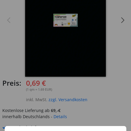
Preis:
0,69 €
(1 qm = 1.69 EUR)
inkl. MwSt.
zzgl. Versandkosten
Kostenlose Lieferung ab
69,-€
innerhalb Deutschlands -
Details
Standard-Lieferung
8. - 10. August