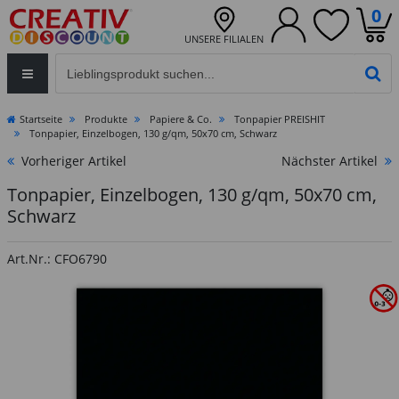
0
UNSERE FILIALEN
Eingabefeld für die Produktsuche im Header
PR
Startseite
Produkte
Papiere & Co.
Tonpapier PREISHIT
Tonpapier, Einzelbogen, 130 g/qm, 50x70 cm, Schwarz
Vorheriger Artikel
Nächster Artikel
Tonpapier, Einzelbogen, 130 g/qm, 50x70 cm,
Schwarz
Art.Nr.: CFO6790