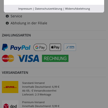
Rhein-Ruhr
Versand-Zentrale
Impressum
|
Datenschutzerklärung
|
Widerrufsbelehrung
Service
Abholung in der Filiale
ZAHLUNGSARTEN
VERSANDARTEN
Standard-Versand
Innerhalb Deutschland: 6,99 €
Ab 69,- € Versandkostenfrei
Lieferzeit: 2-3 Werktage
Premium-Versand
Innerhalb Deutschland: 9,99 €