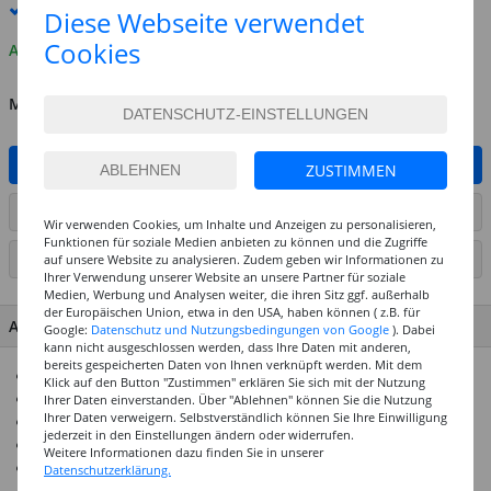
Premium
-Lieferung verfügbar
Diese Webseite verwendet
Cookies
Auf Lager
MENGE
IN DEN WARENKORB
ZUSTIMMEN
ARTIKEL AUF WUNSCHLISTE SETZEN
Wir verwenden Cookies, um Inhalte und Anzeigen zu personalisieren,
Funktionen für soziale Medien anbieten zu können und die Zugriffe
SEITE DRUCKEN
auf unsere Website zu analysieren. Zudem geben wir Informationen zu
Ihrer Verwendung unserer Website an unsere Partner für soziale
Medien, Werbung und Analysen weiter, die ihren Sitz ggf. außerhalb
der Europäischen Union, etwa in den USA, haben können ( z.B. für
ARTIKEL MERKMALE & DETAILS
Google:
Datenschutz und Nutzungsbedingungen von Google
). Dabei
kann nicht ausgeschlossen werden, dass Ihre Daten mit anderen,
bereits gespeicherten Daten von Ihnen verknüpft werden. Mit dem
130g/qm starkes Papier
Klick auf den Button "Zustimmen" erklären Sie sich mit der Nutzung
Durchgefärbt & säurefrei
Ihrer Daten einverstanden. Über "Ablehnen" können Sie die Nutzung
Ihrer Daten verweigern. Selbstverständlich können Sie Ihre Einwilligung
Größtenteils aus recyceltem Altpapier hergestellt
jederzeit in den Einstellungen ändern oder widerrufen.
Ideal für viele Bastelarbeiten
Weitere Informationen dazu finden Sie in unserer
In vielen Formaten und Farben erhältlich
Datenschutzerklärung.