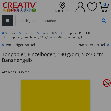
0
UNSERE FILIALEN
Eingabefeld für die Produktsuche im Header
PR
Startseite
Produkte
Papiere & Co.
Tonpapier PREISHIT
Tonpapier, Einzelbogen, 130 g/qm, 50x70 cm, Bananengelb
Vorheriger Artikel
Nächster Artikel
Tonpapier, Einzelbogen, 130 g/qm, 50x70 cm,
Bananengelb
Art.Nr.: CFO6714