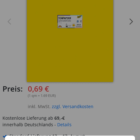
Preis:
0,69 €
(1 qm = 1.69 EUR)
inkl. MwSt.
zzgl. Versandkosten
Kostenlose Lieferung ab
69,-€
innerhalb Deutschlands -
Details
Standard-Lieferung
12. - 13. August