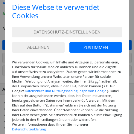
Premium
-Lieferung verfügbar
Diese Webseite verwendet
Cookies
Auf Lager
MENGE
IN DEN WARENKORB
ZUSTIMMEN
ARTIKEL AUF WUNSCHLISTE SETZEN
Wir verwenden Cookies, um Inhalte und Anzeigen zu personalisieren,
Funktionen für soziale Medien anbieten zu können und die Zugriffe
SEITE DRUCKEN
auf unsere Website zu analysieren. Zudem geben wir Informationen zu
Ihrer Verwendung unserer Website an unsere Partner für soziale
Medien, Werbung und Analysen weiter, die ihren Sitz ggf. außerhalb
der Europäischen Union, etwa in den USA, haben können ( z.B. für
ARTIKEL MERKMALE & DETAILS
Google:
Datenschutz und Nutzungsbedingungen von Google
). Dabei
kann nicht ausgeschlossen werden, dass Ihre Daten mit anderen,
bereits gespeicherten Daten von Ihnen verknüpft werden. Mit dem
130g/qm starkes Papier
Klick auf den Button "Zustimmen" erklären Sie sich mit der Nutzung
Durchgefärbt & säurefrei
Ihrer Daten einverstanden. Über "Ablehnen" können Sie die Nutzung
Größtenteils aus recyceltem Altpapier hergestellt
Ihrer Daten verweigern. Selbstverständlich können Sie Ihre Einwilligung
jederzeit in den Einstellungen ändern oder widerrufen.
Ideal für viele Bastelarbeiten
Weitere Informationen dazu finden Sie in unserer
In vielen Formaten und Farben erhältlich
Datenschutzerklärung.