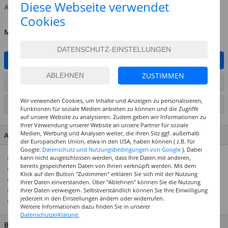
Diese Webseite verwendet
Auf Lager
Cookies
MENGE
IN DEN WARENKORB
ZUSTIMMEN
ARTIKEL AUF WUNSCHLISTE SETZEN
Wir verwenden Cookies, um Inhalte und Anzeigen zu personalisieren,
SEITE DRUCKEN
Funktionen für soziale Medien anbieten zu können und die Zugriffe
auf unsere Website zu analysieren. Zudem geben wir Informationen zu
Ihrer Verwendung unserer Website an unsere Partner für soziale
Medien, Werbung und Analysen weiter, die ihren Sitz ggf. außerhalb
ARTIKEL MERKMALE & DETAILS
der Europäischen Union, etwa in den USA, haben können ( z.B. für
Google:
Datenschutz und Nutzungsbedingungen von Google
). Dabei
kann nicht ausgeschlossen werden, dass Ihre Daten mit anderen,
130g/qm starkes Papier
bereits gespeicherten Daten von Ihnen verknüpft werden. Mit dem
Durchgefärbt & säurefrei
Klick auf den Button "Zustimmen" erklären Sie sich mit der Nutzung
Größtenteils aus recyceltem Altpapier hergestellt
Ihrer Daten einverstanden. Über "Ablehnen" können Sie die Nutzung
Ideal für viele Bastelarbeiten
Ihrer Daten verweigern. Selbstverständlich können Sie Ihre Einwilligung
jederzeit in den Einstellungen ändern oder widerrufen.
In vielen Formaten und Farben erhältlich
Weitere Informationen dazu finden Sie in unserer
Datenschutzerklärung.
BESCHREIBUNG