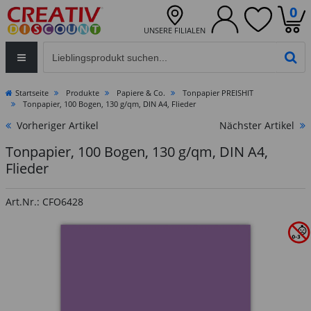
0
UNSERE FILIALEN
Eingabefeld für die Produktsuche im Header
PR
Startseite
Produkte
Papiere & Co.
Tonpapier PREISHIT
Tonpapier, 100 Bogen, 130 g/qm, DIN A4, Flieder
Vorheriger Artikel
Nächster Artikel
Tonpapier, 100 Bogen, 130 g/qm, DIN A4,
Flieder
Art.Nr.: CFO6428