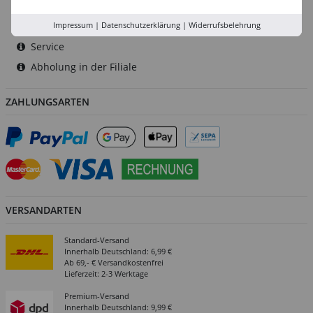
Rhein-Ruhr
Versand-Zentrale
Impressum
|
Datenschutzerklärung
|
Widerrufsbelehrung
Service
Abholung in der Filiale
ZAHLUNGSARTEN
VERSANDARTEN
Standard-Versand
Innerhalb Deutschland: 6,99 €
Ab 69,- € Versandkostenfrei
Lieferzeit: 2-3 Werktage
Premium-Versand
Innerhalb Deutschland: 9,99 €