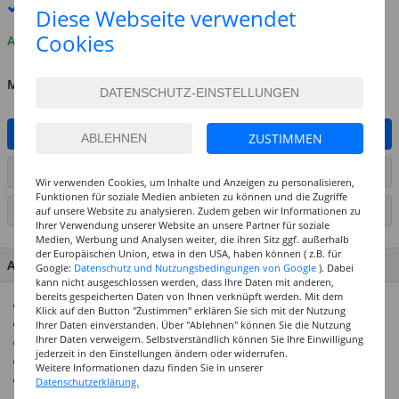
Premium
-Lieferung verfügbar
Diese Webseite verwendet
Cookies
Auf Lager
MENGE
IN DEN WARENKORB
ZUSTIMMEN
ARTIKEL AUF WUNSCHLISTE SETZEN
Wir verwenden Cookies, um Inhalte und Anzeigen zu personalisieren,
Funktionen für soziale Medien anbieten zu können und die Zugriffe
SEITE DRUCKEN
auf unsere Website zu analysieren. Zudem geben wir Informationen zu
Ihrer Verwendung unserer Website an unsere Partner für soziale
Medien, Werbung und Analysen weiter, die ihren Sitz ggf. außerhalb
der Europäischen Union, etwa in den USA, haben können ( z.B. für
ARTIKEL MERKMALE & DETAILS
Google:
Datenschutz und Nutzungsbedingungen von Google
). Dabei
kann nicht ausgeschlossen werden, dass Ihre Daten mit anderen,
bereits gespeicherten Daten von Ihnen verknüpft werden. Mit dem
130g/qm starkes Papier
Klick auf den Button "Zustimmen" erklären Sie sich mit der Nutzung
Durchgefärbt & säurefrei
Ihrer Daten einverstanden. Über "Ablehnen" können Sie die Nutzung
Ihrer Daten verweigern. Selbstverständlich können Sie Ihre Einwilligung
Größtenteils aus recyceltem Altpapier hergestellt
jederzeit in den Einstellungen ändern oder widerrufen.
Ideal für viele Bastelarbeiten
Weitere Informationen dazu finden Sie in unserer
In vielen Formaten und Farben erhältlich
Datenschutzerklärung.