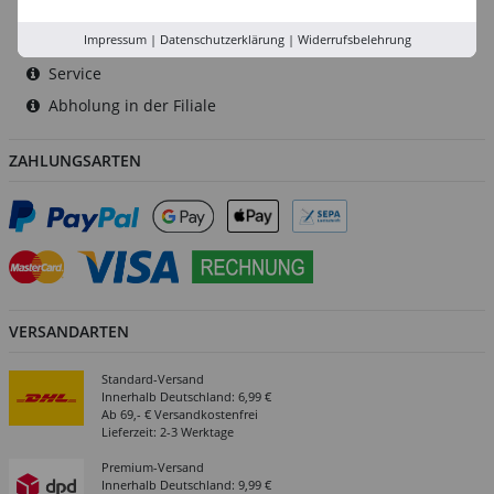
Rhein-Ruhr
Versand-Zentrale
Impressum
|
Datenschutzerklärung
|
Widerrufsbelehrung
Service
Abholung in der Filiale
ZAHLUNGSARTEN
VERSANDARTEN
Standard-Versand
Innerhalb Deutschland: 6,99 €
Ab 69,- € Versandkostenfrei
Lieferzeit: 2-3 Werktage
Premium-Versand
Innerhalb Deutschland: 9,99 €