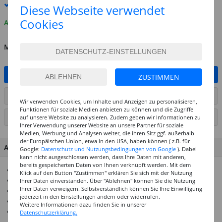
Premium
-Lieferung verfügbar
Diese Webseite verwendet
Cookies
Auf Lager
MENGE
IN DEN WARENKORB
ZUSTIMMEN
ARTIKEL AUF WUNSCHLISTE SETZEN
Wir verwenden Cookies, um Inhalte und Anzeigen zu personalisieren,
Funktionen für soziale Medien anbieten zu können und die Zugriffe
SEITE DRUCKEN
auf unsere Website zu analysieren. Zudem geben wir Informationen zu
Ihrer Verwendung unserer Website an unsere Partner für soziale
Medien, Werbung und Analysen weiter, die ihren Sitz ggf. außerhalb
der Europäischen Union, etwa in den USA, haben können ( z.B. für
ARTIKEL MERKMALE & DETAILS
Google:
Datenschutz und Nutzungsbedingungen von Google
). Dabei
kann nicht ausgeschlossen werden, dass Ihre Daten mit anderen,
bereits gespeicherten Daten von Ihnen verknüpft werden. Mit dem
130g/qm starkes Papier
Klick auf den Button "Zustimmen" erklären Sie sich mit der Nutzung
Durchgefärbt & säurefrei
Ihrer Daten einverstanden. Über "Ablehnen" können Sie die Nutzung
Ihrer Daten verweigern. Selbstverständlich können Sie Ihre Einwilligung
Größtenteils aus recyceltem Altpapier hergestellt
jederzeit in den Einstellungen ändern oder widerrufen.
Ideal für viele Bastelarbeiten
Weitere Informationen dazu finden Sie in unserer
In vielen Formaten und Farben erhältlich
Datenschutzerklärung.