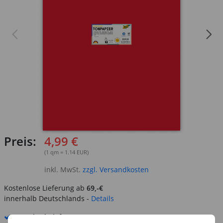
Preis:
4,99 €
(1 qm = 1.14 EUR)
inkl. MwSt.
zzgl. Versandkosten
Kostenlose Lieferung ab
69,-€
innerhalb Deutschlands -
Details
Standard-Lieferung
10. - 11. August