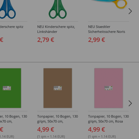
erschere spitz
NEU Kinderschere spitz,
NEU Staedtler
Linkshänder
Sicherheitsschere Noris
Junior
 €
2,79 €
2,99 €
r, 10 Bogen, 130
Tonpapier, 10 Bogen, 130
Tonpapier, 10 Bogen, 130
0x70 cm,
g/qm, 50x70 cm,
g/qm, 50x70 cm, Rosa
n
Rehbraun
 €
4,99 €
4,99 €
1.14 EUR)
(1 qm = 1.14 EUR)
(1 qm = 1.14 EUR)