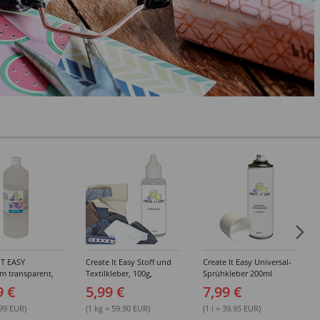
IT EASY
Create It Easy Stoff und
Create It Easy Universal-
im transparent,
Textilkleber, 100g,
Sprühkleber 200ml
sungsmittel,
Kunststoffflasche mit
(permanent)
9 €
5,99 €
7,99 €
Maldüse
.99 EUR)
(1 kg = 59.90 EUR)
(1 l = 39.95 EUR)