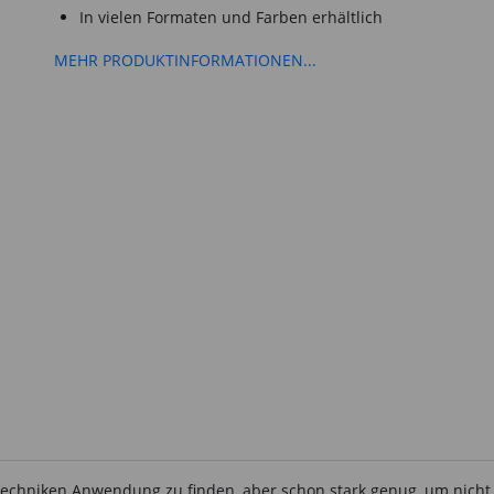
In vielen Formaten und Farben erhältlich
MEHR PRODUKTINFORMATIONEN...
techniken Anwendung zu finden, aber schon stark genug, um nicht s