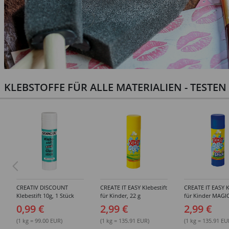
KLEBSTOFFE FÜR ALLE MATERIALIEN - TESTE
CREATIV DISCOUNT
CREATE IT EASY Klebestift
CREATE IT EASY K
Klebestift 10g, 1 Stück
für Kinder, 22 g
für Kinder MAGIC
0,99 €
2,99 €
2,99 €
(1 kg = 99.00 EUR)
(1 kg = 135.91 EUR)
(1 kg = 135.91 EU