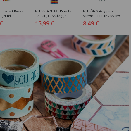
inselset Basics
NEU GRADUATE Pinselset
NEU Öl- & Acrylpinsel,
e, 4-teilig
"Detail“, kurzstielig, 4
Schweineborste Gussow
Synthetikpinsel
Flach, 3er Set, 4, 8, 10
 €
15,99 €
8,49 €