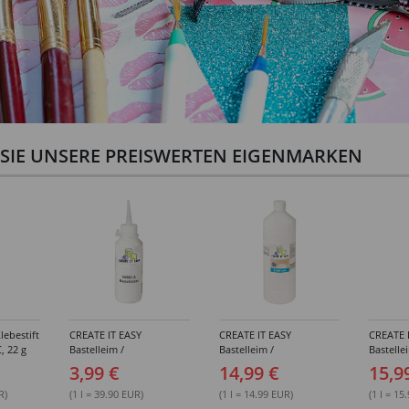
N SIE UNSERE PREISWERTEN EIGENMARKEN
lebestift
CREATE IT EASY
CREATE IT EASY
CREATE 
, 22 g
Bastelleim /
Bastelleim /
Bastelle
Buchbinderleim, 100 ml
Buchbinderleim, 1000 ml
ohne Lö
3,99 €
14,99 €
15,9
1000 ml
R)
(1 l = 39.90 EUR)
(1 l = 14.99 EUR)
(1 l = 15