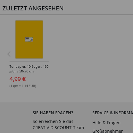
ZULETZT ANGESEHEN
Tonpapier, 10 Bogen, 130
g/qm, 50x70 cm,
Goldgelb
4,99 €
(1 qm = 1.14 EUR)
SIE HABEN FRAGEN?
SERVICE & INFORM
So erreichen Sie das
Hilfe & Fragen
CREATIV-DISCOUNT-Team
Großabnehmer