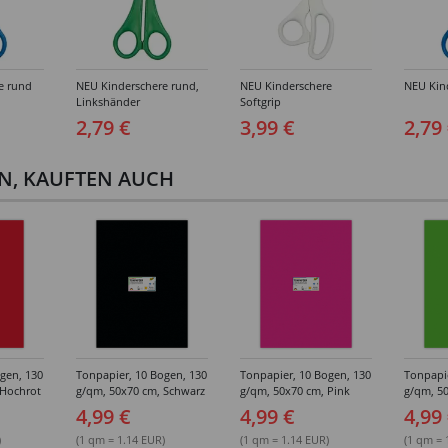
e rund
NEU Kinderschere rund,
NEU Kinderschere
NEU Kind
Linkshänder
Softgrip
2,79 €
3,99 €
2,79
EN, KAUFTEN AUCH
gen, 130
Tonpapier, 10 Bogen, 130
Tonpapier, 10 Bogen, 130
Tonpapie
 Hochrot
g/qm, 50x70 cm, Schwarz
g/qm, 50x70 cm, Pink
g/qm, 5
Grasgrü
4,99 €
4,99 €
4,99
)
(1 qm = 1.14 EUR)
(1 qm = 1.14 EUR)
(1 qm = 