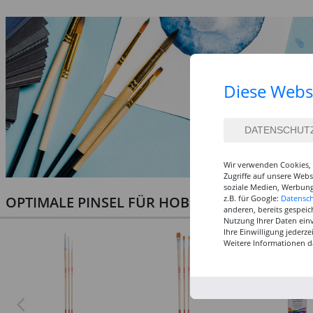
Diese Webs
Wir verwenden Cookies, 
Zugriffe auf unsere Web
soziale Medien, Werbung
OPTIMALE PINSEL FÜR HOBBY & KUNST
z.B. für Google:
Datensc
anderen, bereits gespeic
Nutzung Ihrer Daten ein
Ihre Einwilligung jederz
Weitere Informationen d