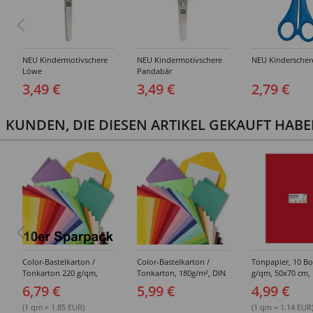
NEU Kindermotivschere
NEU Kindermotivschere
NEU Kinderscher
Löwe
Pandabär
3,49 €
3,49 €
2,79 €
KUNDEN, DIE DIESEN ARTIKEL GEKAUFT HAB
Color-Bastelkarton /
Color-Bastelkarton /
Tonpapier, 10 Bo
Tonkarton 220 g/qm,
Tonkarton, 180g/m², DIN
g/qm, 50x70 cm,
50x70 cm, 10 Bogen -
A2, 10 Blatt -
6,79 €
5,99 €
4,99 €
Verschiedene Farbtöne
Verschiedene Farbtöne
(1 qm = 1.85 EUR)
(1 qm = 1.14 EUR