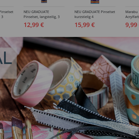
inselset
NEU GRADUATE
NEU GRADUATE Pinselset
Marabu P
, 3
Pinselset, langsteilig, 3
kurzstielig 4
Acrylfarb
Synthetikpinsel
Synthetikpinsel
12,99 €
15,99 €
9,99