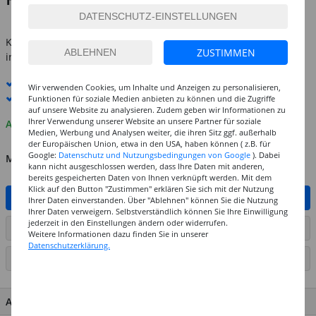
inkl. MwSt.
zzgl. Versandkosten
Kostenlose Lieferung ab
69,-€
ZUSTIMMEN
innerhalb Deutschlands -
Details
Standard-Lieferung
12. - 13. August
Wir verwenden Cookies, um Inhalte und Anzeigen zu personalisieren,
Premium
-Lieferung verfügbar
Funktionen für soziale Medien anbieten zu können und die Zugriffe
auf unsere Website zu analysieren. Zudem geben wir Informationen zu
Ihrer Verwendung unserer Website an unsere Partner für soziale
Auf Lager
Medien, Werbung und Analysen weiter, die ihren Sitz ggf. außerhalb
der Europäischen Union, etwa in den USA, haben können ( z.B. für
Google:
Datenschutz und Nutzungsbedingungen von Google
). Dabei
MENGE
kann nicht ausgeschlossen werden, dass Ihre Daten mit anderen,
bereits gespeicherten Daten von Ihnen verknüpft werden. Mit dem
Klick auf den Button "Zustimmen" erklären Sie sich mit der Nutzung
IN DEN WARENKORB
Ihrer Daten einverstanden. Über "Ablehnen" können Sie die Nutzung
Ihrer Daten verweigern. Selbstverständlich können Sie Ihre Einwilligung
jederzeit in den Einstellungen ändern oder widerrufen.
ARTIKEL AUF WUNSCHLISTE SETZEN
Weitere Informationen dazu finden Sie in unserer
Datenschutzerklärung.
SEITE DRUCKEN
ARTIKEL MERKMALE & DETAILS