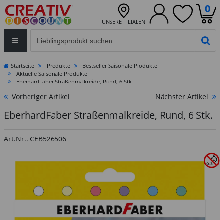
0
UNSERE FILIALEN
Eingabefeld für die Produktsuche im Header
PR
Startseite
Produkte
Bestseller Saisonale Produkte
Aktuelle Saisonale Produkte
EberhardFaber Straßenmalkreide, Rund, 6 Stk.
Vorheriger Artikel
Nächster Artikel
EberhardFaber Straßenmalkreide, Rund, 6 Stk.
Art.Nr.: CEB526506