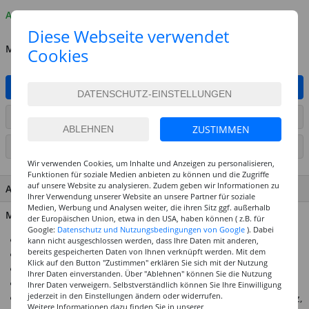
Auf Lager
Diese Webseite verwendet
MENGE
Cookies
IN DEN WARENKORB
ARTIKEL AUF WUNSCHLISTE SETZEN
ZUSTIMMEN
SEITE DRUCKEN
Wir verwenden Cookies, um Inhalte und Anzeigen zu personalisieren,
Funktionen für soziale Medien anbieten zu können und die Zugriffe
auf unsere Website zu analysieren. Zudem geben wir Informationen zu
ARTIKEL MERKMALE & DETAILS
Ihrer Verwendung unserer Website an unsere Partner für soziale
Medien, Werbung und Analysen weiter, die ihren Sitz ggf. außerhalb
Material: 100% Seide
der Europäischen Union, etwa in den USA, haben können ( z.B. für
Google:
Datenschutz und Nutzungsbedingungen von Google
). Dabei
Naturweiße Seide, ideal für Seidenmalerei
kann nicht ausgeschlossen werden, dass Ihre Daten mit anderen,
bereits gespeicherten Daten von Ihnen verknüpft werden. Mit dem
Große Auswahl an Seidenartikeln in sehr guter Qualität
Klick auf den Button "Zustimmen" erklären Sie sich mit der Nutzung
Für viele verschiedene Techniken geeignet
Ihrer Daten einverstanden. Über "Ablehnen" können Sie die Nutzung
Ideal für Hobby, Kunst & Einrichtungen
Ihrer Daten verweigern. Selbstverständlich können Sie Ihre Einwilligung
jederzeit in den Einstellungen ändern oder widerrufen.
Ponge 05 ist fein, sehr leicht und zeigt schönen Seidenglanz,
Weitere Informationen dazu finden Sie in unserer