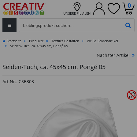
0
UNSERE FILIALEN
Eingabefeld für die Produktsuche im Header
PR
Startseite
Produkte
Textiles Gestalten
Weiße Seidenartikel
Seiden-Tuch, ca. 45x45 cm, Pongé 05
Nächster Artikel
Seiden-Tuch, ca. 45x45 cm, Pongé 05
Art.Nr.: CSB303