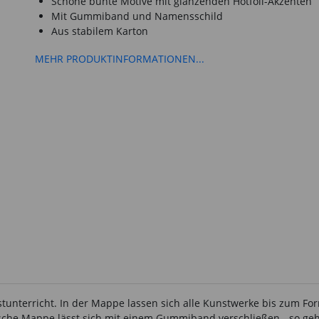
Schöne bunte Motive mit glänzenden Hotfoil-Akzenten
Mit Gummiband und Namensschild
Aus stabilem Karton
MEHR PRODUKTINFORMATIONEN...
unterricht. In der Mappe lassen sich alle Kunstwerke bis zum Form
ische Mappe lässt sich mit einem Gummiband verschließen - so geht 