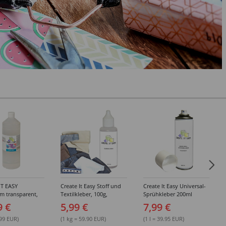
IT EASY
Create It Easy Stoff und
Create It Easy Universal-
im transparent,
Textilkleber, 100g,
Sprühkleber 200ml
sungsmittel,
Kunststoffflasche mit
(permanent)
9 €
5,99 €
7,99 €
Maldüse
.99 EUR)
(1 kg = 59.90 EUR)
(1 l = 39.95 EUR)