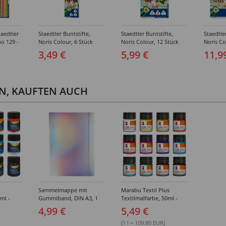
taedtler
Staedtler Buntstifte,
Staedtler Buntstifte,
Staedtle
o 129 -
Noris Colour, 6 Stück
Noris Colour, 12 Stück
Noris Co
sortiert
sortiert
sortiert
3,49 €
5,99 €
11,9
EN, KAUFTEN AUCH
Sammelmappe mit
Marabu Textil Plus
ml -
Gummiband, DIN A3, 1
Textilmalfarbe, 50ml -
rbtöne
Mappe, Irisierend Silber
Verschiedene Farbtöne
4,99 €
5,49 €
(1 l = 109.80 EUR)