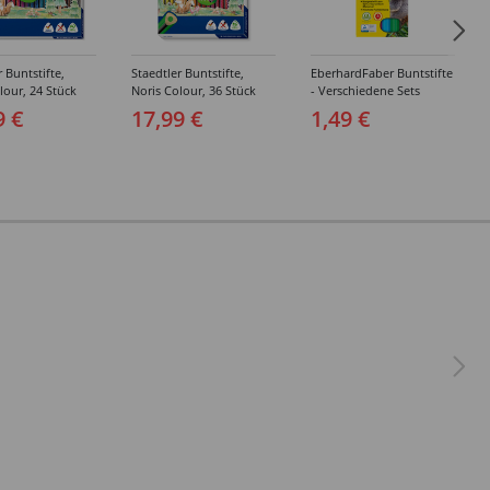
r Buntstifte,
Staedtler Buntstifte,
EberhardFaber Buntstifte
lour, 24 Stück
Noris Colour, 36 Stück
- Verschiedene Sets
sortiert
9 €
17,99 €
1,49 €