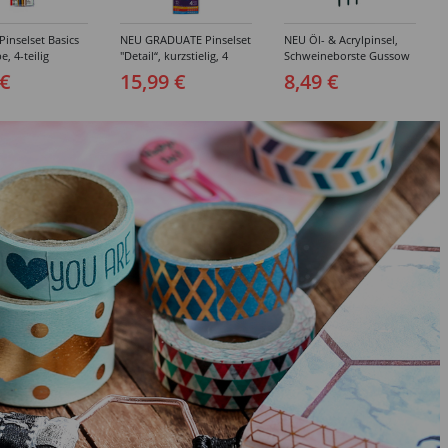
inselset Basics
NEU GRADUATE Pinselset
NEU Öl- & Acrylpinsel,
e, 4-teilig
"Detail“, kurzstielig, 4
Schweineborste Gussow
Synthetikpinsel
Flach, 3er Set, 4, 8, 10
 €
15,99 €
8,49 €