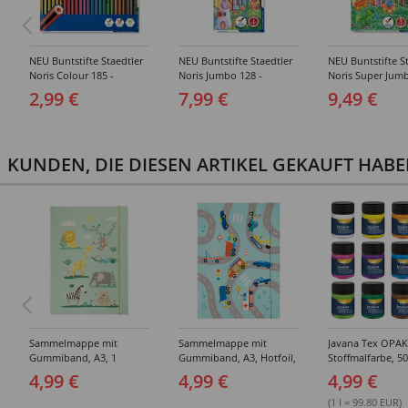
NEU Buntstifte Staedtler
NEU Buntstifte Staedtler
NEU Buntstifte S
Noris Colour 185 -
Noris Jumbo 128 -
Noris Super Jumb
Verschiedene
Verschiedene
Verschiedene
2,99 €
7,99 €
9,49 €
Ausführungen
Ausführungen
Ausführungen
KUNDEN, DIE DIESEN ARTIKEL GEKAUFT HAB
Sammelmappe mit
Sammelmappe mit
Javana Tex OPAK
Gummiband, A3, 1
Gummiband, A3, Hotfoil,
Stoffmalfarbe, 50
Mappe, HOTFOIL HAPPY
Farhrzeuge
Verschiedene Fa
4,99 €
4,99 €
4,99 €
SAFARI / Tiere
(1 l = 99.80 EUR)