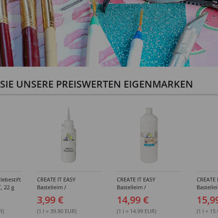
N SIE UNSERE PREISWERTEN EIGENMARKEN
lebestift
CREATE IT EASY
CREATE IT EASY
CREATE 
, 22 g
Bastelleim /
Bastelleim /
Bastelle
Buchbinderleim, 100 ml
Buchbinderleim, 1000 ml
ohne Lö
3,99 €
14,99 €
15,9
1000 ml
R)
(1 l = 39.90 EUR)
(1 l = 14.99 EUR)
(1 l = 15