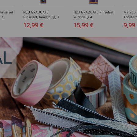
inselset
NEU GRADUATE
NEU GRADUATE Pinselset
Marabu P
, 3
Pinselset, langsteilig, 3
kurzstielig 4
Acrylfarb
Synthetikpinsel
Synthetikpinsel
12,99 €
15,99 €
9,99