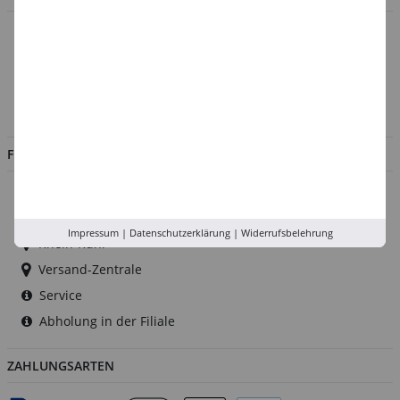
Über uns
Kontakt
Impressum
Jobs
FILIALEN
Düsseldorf
Köln
Impressum
|
Datenschutzerklärung
|
Widerrufsbelehrung
Rhein-Ruhr
Versand-Zentrale
Service
Abholung in der Filiale
ZAHLUNGSARTEN