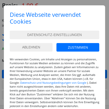
Preis:
1,99 €
inkl. MwSt.
zzgl. Versandkosten
Diese Webseite verwendet
Cookies
Kostenlose Lieferung ab
69,-€
innerhalb Deutschlands -
Details
Standard-Lieferung
10. - 11. August
Premium
-Lieferung verfügbar
ZUSTIMMEN
Auf Lager
Wir verwenden Cookies, um Inhalte und Anzeigen zu personalisieren,
MENGE
Funktionen für soziale Medien anbieten zu können und die Zugriffe
auf unsere Website zu analysieren. Zudem geben wir Informationen zu
Ihrer Verwendung unserer Website an unsere Partner für soziale
IN DEN WARENKORB
Medien, Werbung und Analysen weiter, die ihren Sitz ggf. außerhalb
der Europäischen Union, etwa in den USA, haben können ( z.B. für
Google:
Datenschutz und Nutzungsbedingungen von Google
). Dabei
ARTIKEL AUF WUNSCHLISTE SETZEN
kann nicht ausgeschlossen werden, dass Ihre Daten mit anderen,
bereits gespeicherten Daten von Ihnen verknüpft werden. Mit dem
Klick auf den Button "Zustimmen" erklären Sie sich mit der Nutzung
SEITE DRUCKEN
Ihrer Daten einverstanden. Über "Ablehnen" können Sie die Nutzung
Ihrer Daten verweigern. Selbstverständlich können Sie Ihre Einwilligung
jederzeit in den Einstellungen ändern oder widerrufen.