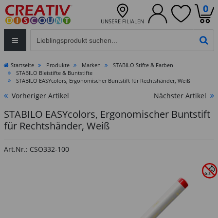
0
UNSERE FILIALEN
Eingabefeld für die Produktsuche im Header
PR
Startseite
Produkte
Marken
STABILO Stifte & Farben
STABILO Bleistifte & Buntstifte
STABILO EASYcolors, Ergonomischer Buntstift für Rechtshänder, Weiß
Vorheriger Artikel
Nächster Artikel
STABILO EASYcolors, Ergonomischer Buntstift
für Rechtshänder, Weiß
Art.Nr.: CSO332-100