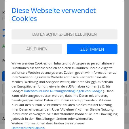
inkl. MwSt.
zzgl. Versandkosten
Diese Webseite verwendet
Kostenlose Lieferung ab
69,-€
Cookies
innerhalb Deutschlands -
Details
Standard-Lieferung
8. - 10. August
Premium
-Lieferung verfügbar
Auf Lager
ZUSTIMMEN
MENGE
Wir verwenden Cookies, um Inhalte und Anzeigen zu personalisieren,
Funktionen für soziale Medien anbieten zu können und die Zugriffe
auf unsere Website zu analysieren. Zudem geben wir Informationen zu
IN DEN WARENKORB
Ihrer Verwendung unserer Website an unsere Partner für soziale
Medien, Werbung und Analysen weiter, die ihren Sitz ggf. außerhalb
der Europäischen Union, etwa in den USA, haben können ( z.B. für
ARTIKEL AUF WUNSCHLISTE SETZEN
Google:
Datenschutz und Nutzungsbedingungen von Google
). Dabei
kann nicht ausgeschlossen werden, dass Ihre Daten mit anderen,
bereits gespeicherten Daten von Ihnen verknüpft werden. Mit dem
SEITE DRUCKEN
Klick auf den Button "Zustimmen" erklären Sie sich mit der Nutzung
Ihrer Daten einverstanden. Über "Ablehnen" können Sie die Nutzung
Ihrer Daten verweigern. Selbstverständlich können Sie Ihre Einwilligung
ARTIKEL MERKMALE & DETAILS
jederzeit in den Einstellungen ändern oder widerrufen.
Weitere Informationen dazu finden Sie in unserer
Datenschutzerklärung.