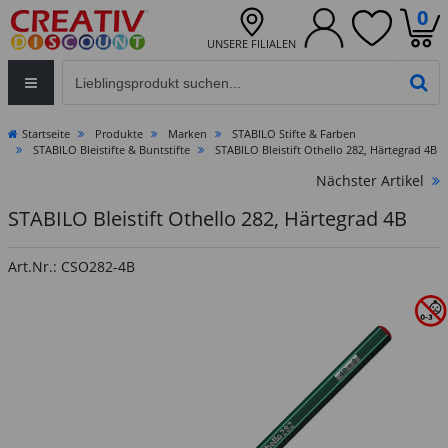
0
UNSERE FILIALEN
Eingabefeld für die Produktsuche im Header
PR
Startseite
Produkte
Marken
STABILO Stifte & Farben
STABILO Bleistifte & Buntstifte
STABILO Bleistift Othello 282, Härtegrad 4B
Nächster Artikel
STABILO Bleistift Othello 282, Härtegrad 4B
Art.Nr.: CSO282-4B