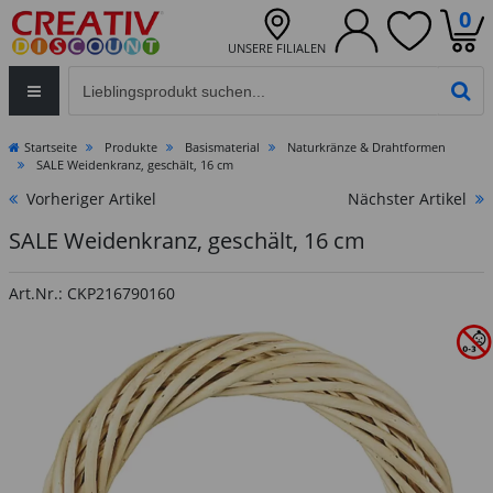
0
UNSERE FILIALEN
Eingabefeld für die Produktsuche im Header
PR
Startseite
Produkte
Basismaterial
Naturkränze & Drahtformen
SALE Weidenkranz, geschält, 16 cm
Vorheriger Artikel
Nächster Artikel
SALE Weidenkranz, geschält, 16 cm
Art.Nr.: CKP216790160