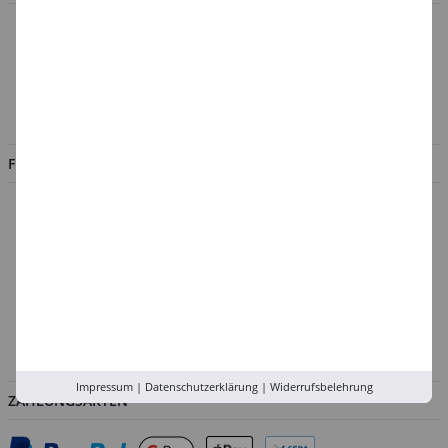
Über uns
Kontakt
Impressum
Jobs
FILIALEN
Düsseldorf
Köln
Rhein-Ruhr
Versand-Zentrale
Service
Abholung in der Filiale
Impressum
|
Datenschutzerklärung
|
Widerrufsbelehrung
ZAHLUNGSARTEN