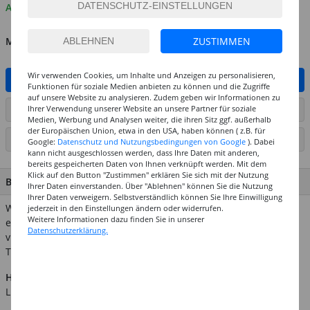
Auf Lager
ZUSTIMMEN
MENGE
Wir verwenden Cookies, um Inhalte und Anzeigen zu personalisieren,
IN DEN WARENKORB
Funktionen für soziale Medien anbieten zu können und die Zugriffe
auf unsere Website zu analysieren. Zudem geben wir Informationen zu
Ihrer Verwendung unserer Website an unsere Partner für soziale
ARTIKEL AUF WUNSCHLISTE SETZEN
Medien, Werbung und Analysen weiter, die ihren Sitz ggf. außerhalb
der Europäischen Union, etwa in den USA, haben können ( z.B. für
SEITE DRUCKEN
Google:
Datenschutz und Nutzungsbedingungen von Google
). Dabei
kann nicht ausgeschlossen werden, dass Ihre Daten mit anderen,
bereits gespeicherten Daten von Ihnen verknüpft werden. Mit dem
Klick auf den Button "Zustimmen" erklären Sie sich mit der Nutzung
BESCHREIBUNG
Ihrer Daten einverstanden. Über "Ablehnen" können Sie die Nutzung
Ihrer Daten verweigern. Selbstverständlich können Sie Ihre Einwilligung
Weidenkranz, geschält und geflochten. Schnell können sie aus
jederzeit in den Einstellungen ändern oder widerrufen.
Weitere Informationen dazu finden Sie in unserer
einem Kranz mit Girlanden, Bändern, Streuteilen, Bast und
Datenschutzerklärung.
vielem mehr eine tolle Dekoration für jede Jahreszeit zaubern.
Tipp: Eine Klebepistole leistet Ihnen sicher gute Dienste!
Hinweis:
Abgebildetes weiteres Zubehör ist nicht im
Lieferumfang enthalten.