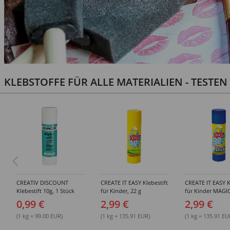
KLEBSTOFFE FÜR ALLE MATERIALIEN - TESTE
CREATIV DISCOUNT
CREATE IT EASY Klebestift
CREATE IT EASY K
Klebestift 10g, 1 Stück
für Kinder, 22 g
für Kinder MAGIC
0,99 €
2,99 €
2,99 €
(1 kg = 99.00 EUR)
(1 kg = 135.91 EUR)
(1 kg = 135.91 EU