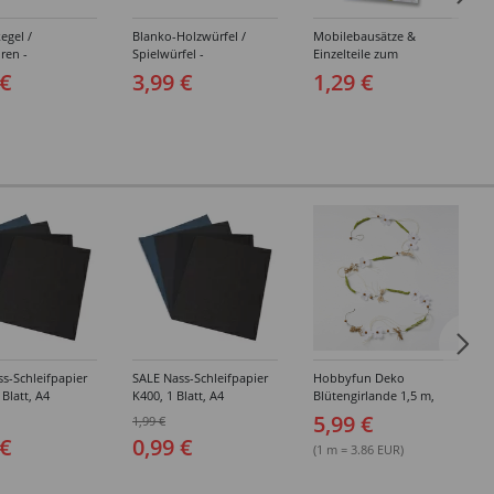
egel /
Blanko-Holzwürfel /
Mobilebausätze &
uren -
Spielwürfel -
Einzelteile zum
edene
Verschiedene Größen &
Selbstbasteln -
 €
3,99 €
1,29 €
ungen
Sortierungen
Verschiedene Artikel
s-Schleifpapier
SALE Nass-Schleifpapier
Hobbyfun Deko
 Blatt, A4
K400, 1 Blatt, A4
Blütengirlande 1,5 m,
Weiß
5,99 €
1,99 €
 €
0,99 €
(1 m = 3.86 EUR)