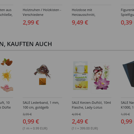
ten aus
Holztruhen / Holzkisten -
Holzdose mit
Figurenk
chließe,
Verschiedene
Herzausschnitt,
Spielfig
Stück
Ausführungen
18x24x5,7cm
Verschi
2,99 €
9,49 €
0,39
Ausführ
EN, KAUFTEN AUCH
uft, 10
SALE Lederband, 1 mm,
SALE Kerzen-Duftöl, 10ml
SALE Nas
e Düfte
100 cm, goldgelb
Flasche, Lady-Lotus
K1000, 1
3,99 €
4,99 €
1,99 €
0,99 €
2,49 €
0,99
(1 m = 0.99 EUR)
(1 l = 399.00 EUR)