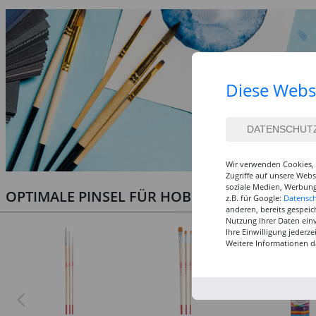
Diese Webs
Wir verwenden Cookies, 
Zugriffe auf unsere Web
soziale Medien, Werbung
OPTIMALE PINSEL FÜR HOBBY & KUNST
z.B. für Google:
Datensc
anderen, bereits gespeic
Nutzung Ihrer Daten ein
Ihre Einwilligung jederz
Weitere Informationen d