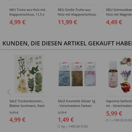
NEU Truhe aus Holz mit
NEU Große Truhe aus
NEU Schmuckkas
Klappverschluss, 11,5 x
Holz mit Klappverschluss,
Holz mit Magnets
5,8 x 5,8 cm, 1 Stück
21,5 x 15,8 x 10,5 cm, 1
6 x 6 x 3,5 cm, 1 
4,99 €
11,99 €
4,49 €
Stück
KUNDEN, DIE DIESEN ARTIKEL GEKAUFT HAB
SALE Trockenblumen-,
SALE Kosmetik Glitzer 1g
Sapolina Seifend
Blätter-Sortiment, flach
- Verschiedene Farben
ml - Verschieden
gepresst, Naturweiß
5,99 €
9,99 €
2,79 €
4,99 €
1,49 €
(1 l = 599.00 EUR)
(1 kg = 1490.00 EUR)