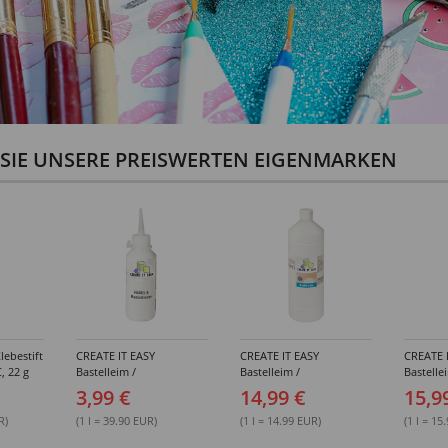
N SIE UNSERE PREISWERTEN EIGENMARKEN
lebestift
CREATE IT EASY
CREATE IT EASY
CREATE 
, 22 g
Bastelleim /
Bastelleim /
Bastelle
Buchbinderleim, 100 ml
Buchbinderleim, 1000 ml
ohne Lö
3,99 €
14,99 €
15,9
1000 ml
R)
(1 l = 39.90 EUR)
(1 l = 14.99 EUR)
(1 l = 15