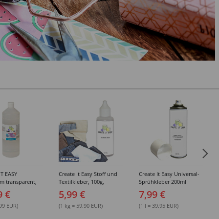
IT EASY
Create It Easy Stoff und
Create It Easy Universal-
im transparent,
Textilkleber, 100g,
Sprühkleber 200ml
sungsmittel,
Kunststoffflasche mit
(permanent)
9 €
5,99 €
7,99 €
Maldüse
.99 EUR)
(1 kg = 59.90 EUR)
(1 l = 39.95 EUR)