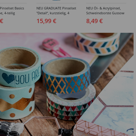
inselset Basics
NEU GRADUATE Pinselset
NEU Öl- & Acrylpinsel,
e, 4-teilig
"Detail“, kurzstielig, 4
Schweineborste Gussow
Synthetikpinsel
Flach, 3er Set, 4, 8, 10
 €
15,99 €
8,49 €