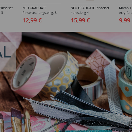
inselset
NEU GRADUATE
NEU GRADUATE Pinselset
Marabu P
, 3
Pinselset, langsteilig, 3
kurzstielig 4
Acrylfarb
Synthetikpinsel
Synthetikpinsel
12,99 €
15,99 €
9,99