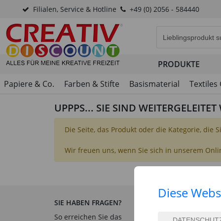
Filialen, Service & Hotline
+49 (0) 2056 - 584440
Eingabefeld für di
PRODUKTE
Papiere & Co.
Farben & Stifte
Basismaterial
Textiles
UPPPS... SIE SIND WEITERGELEITE
Die Seite, das Produkt oder die Kategorie, die 
Wir freuen uns, wenn Sie sich in unserem Onl
Diese Webs
SIE HABEN FRAGEN?
SERVICE & INFORM
So erreichen Sie das
Hilfe & Fragen