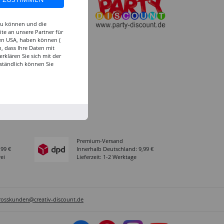
Köln
 zu können und die
Rhein-Ruhr
te an unsere Partner für
den USA, haben können (
Versand-Zentrale
, dass Ihre Daten mit
Service
klären Sie sich mit der
ständlich können Sie
Abholung in der Filiale
Premium-Versand
,99 €
Innerhalb Deutschland: 9,99 €
ei
Lieferzeit: 1-2 Werktage
rosskunden@creativ-discount.de