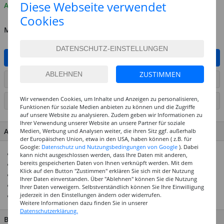
Diese Webseite verwendet
Auf Lager
Cookies
MENGE
IN DEN WARENKORB
ZUSTIMMEN
ARTIKEL AUF WUNSCHLISTE SETZEN
Wir verwenden Cookies, um Inhalte und Anzeigen zu personalisieren,
SEITE DRUCKEN
Funktionen für soziale Medien anbieten zu können und die Zugriffe
auf unsere Website zu analysieren. Zudem geben wir Informationen zu
Ihrer Verwendung unserer Website an unsere Partner für soziale
ARTIKEL MERKMALE & DETAILS
Medien, Werbung und Analysen weiter, die ihren Sitz ggf. außerhalb
der Europäischen Union, etwa in den USA, haben können ( z.B. für
Google:
Datenschutz und Nutzungsbedingungen von Google
). Dabei
Echte Vogelstrauss-Federn
kann nicht ausgeschlossen werden, dass Ihre Daten mit anderen,
bereits gespeicherten Daten von Ihnen verknüpft werden. Mit dem
Behandelt und gefärbt
Klick auf den Button "Zustimmen" erklären Sie sich mit der Nutzung
Sehr weich und flauschig
Ihrer Daten einverstanden. Über "Ablehnen" können Sie die Nutzung
Mit anderen Materialien kombinier- und verklebbar
Ihrer Daten verweigern. Selbstverständlich können Sie Ihre Einwilligung
jederzeit in den Einstellungen ändern oder widerrufen.
Top Preisleistungs-Verhältnis
Weitere Informationen dazu finden Sie in unserer
Datenschutzerklärung.
BESCHREIBUNG