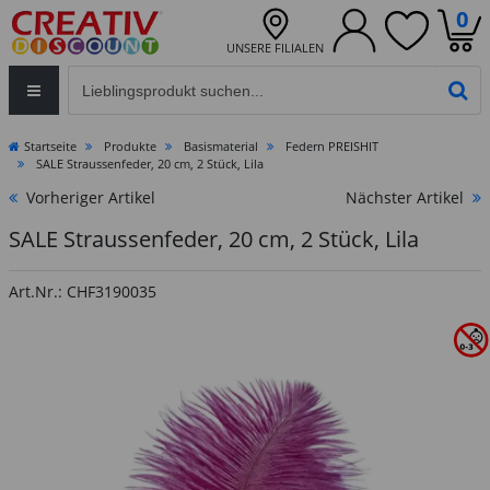
0
UNSERE FILIALEN
Eingabefeld für die Produktsuche im Header
PR
Startseite
Produkte
Basismaterial
Federn PREISHIT
SALE Straussenfeder, 20 cm, 2 Stück, Lila
Vorheriger Artikel
Nächster Artikel
SALE Straussenfeder, 20 cm, 2 Stück, Lila
Art.Nr.: CHF3190035