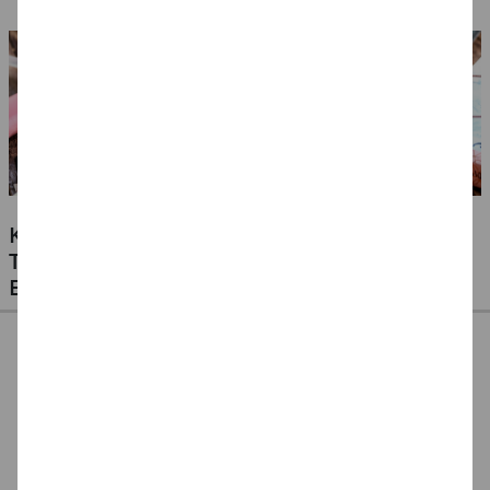
6, 10
4, 8, 16
KLEBSTOFFE FÜR ALLE MATERIALIEN -
TESTEN SIE UNSERE PREISWERTEN
EIGENMARKEN
CREATIV DISCOUNT
CREATE IT EASY
CREATE IT EASY