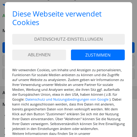
Premium
-Lieferung verfügbar
Diese Webseite verwendet
Auf Lager
Cookies
MENGE
IN DEN WARENKORB
ZUSTIMMEN
ARTIKEL AUF WUNSCHLISTE SETZEN
Wir verwenden Cookies, um Inhalte und Anzeigen zu personalisieren,
SEITE DRUCKEN
Funktionen für soziale Medien anbieten zu können und die Zugriffe
auf unsere Website zu analysieren. Zudem geben wir Informationen zu
Ihrer Verwendung unserer Website an unsere Partner für soziale
Medien, Werbung und Analysen weiter, die ihren Sitz ggf. außerhalb
ARTIKEL MERKMALE & DETAILS
der Europäischen Union, etwa in den USA, haben können ( z.B. für
Google:
Datenschutz und Nutzungsbedingungen von Google
). Dabei
Material: 100% Baumwolle
kann nicht ausgeschlossen werden, dass Ihre Daten mit anderen,
bereits gespeicherten Daten von Ihnen verknüpft werden. Mit dem
Klick auf den Button "Zustimmen" erklären Sie sich mit der Nutzung
Nachhaltige Baumwolle mit schmutz- und
Ihrer Daten einverstanden. Über "Ablehnen" können Sie die Nutzung
wasserabweisender Beschichtung
Ihrer Daten verweigern. Selbstverständlich können Sie Ihre Einwilligung
Elastische Ärmelbündchen für sicheren, bequemen Sitz
jederzeit in den Einstellungen ändern oder widerrufen.
Weitere Informationen dazu finden Sie in unserer
Kindgerechter Klettverschluss am Rücken für leichtes An-