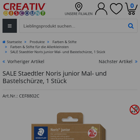
0
UNSERE FILIALEN
Eingabefeld für die Produktsuche im Header
PR
Startseite
Produkte
Farben & Stifte
Farben & Stifte für die Allerkleinsten
SALE Staedtler Noris junior Mal- und Bastelschürze, 1 Stück
Vorheriger Artikel
Nächster Artikel
SALE Staedtler Noris junior Mal- und
Bastelschürze, 1 Stück
Art.Nr.: CEF8802C