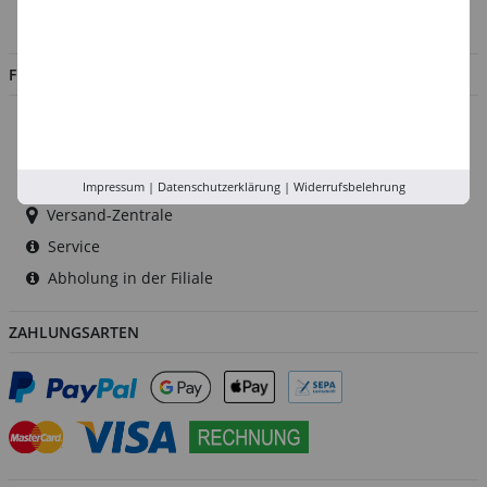
Jobs
FILIALEN
Düsseldorf
Köln
Rhein-Ruhr
Impressum
|
Datenschutzerklärung
|
Widerrufsbelehrung
Versand-Zentrale
Service
Abholung in der Filiale
ZAHLUNGSARTEN