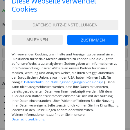
Diese Webseite verwendet
Cookies
Auf Lager
MENGE
ZUSTIMMEN
IN DEN WARENKORB
ARTIKEL AUF WUNSCHLISTE SETZEN
Wir verwenden Cookies, um Inhalte und Anzeigen zu personalisieren,
Funktionen für soziale Medien anbieten zu können und die Zugriffe
auf unsere Website zu analysieren. Zudem geben wir Informationen zu
SEITE DRUCKEN
Ihrer Verwendung unserer Website an unsere Partner für soziale
Medien, Werbung und Analysen weiter, die ihren Sitz ggf. außerhalb
der Europäischen Union, etwa in den USA, haben können ( z.B. für
Google:
Datenschutz und Nutzungsbedingungen von Google
). Dabei
ARTIKEL MERKMALE & DETAILS
kann nicht ausgeschlossen werden, dass Ihre Daten mit anderen,
bereits gespeicherten Daten von Ihnen verknüpft werden. Mit dem
Doppelfasermaler mit feiner und Pinselspitze
Klick auf den Button "Zustimmen" erklären Sie sich mit der Nutzung
Ihrer Daten einverstanden. Über "Ablehnen" können Sie die Nutzung
Wasservermalbare Tinte für kreative Effekte
Ihrer Daten verweigern. Selbstverständlich können Sie Ihre Einwilligung
Strichbreite: 0,5–0,8 mm (fein), 1,0–6,0 mm (Pinsel)
jederzeit in den Einstellungen ändern oder widerrufen.
Ideal für Illustration, Skizzen und Handlettering
Weitere Informationen dazu finden Sie in unserer
Datenschutzerklärung.
Erhältlich in verschiedenen Farben