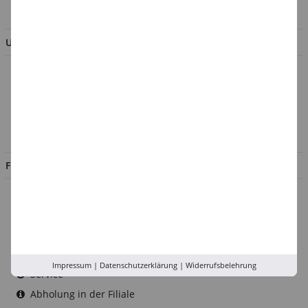
BESTELLUNG WIDERRUFEN
UNTERNEHMEN
Über uns
Kontakt
Impressum
Jobs
FILIALEN
Düsseldorf
Köln
Rhein-Ruhr
Versand-Zentrale
Impressum
|
Datenschutzerklärung
|
Widerrufsbelehrung
Service
Abholung in der Filiale