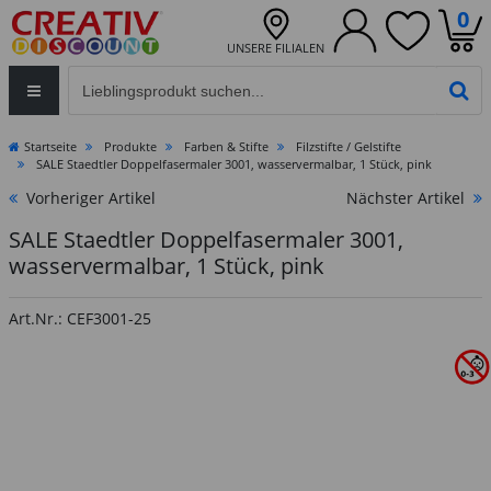
0
UNSERE FILIALEN
Eingabefeld für die Produktsuche im Header
PR
Startseite
Produkte
Farben & Stifte
Filzstifte / Gelstifte
SALE Staedtler Doppelfasermaler 3001, wasservermalbar, 1 Stück, pink
Vorheriger Artikel
Nächster Artikel
SALE Staedtler Doppelfasermaler 3001,
wasservermalbar, 1 Stück, pink
Art.Nr.: CEF3001-25