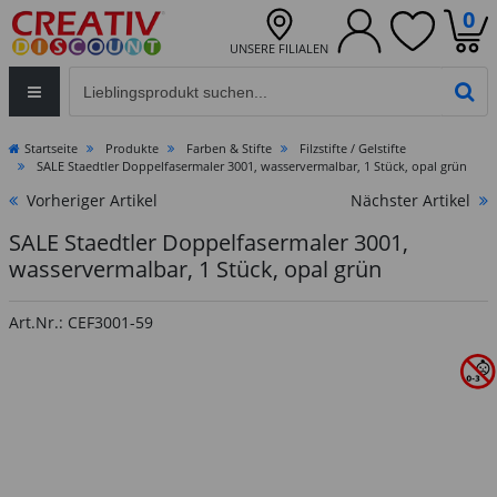
0
UNSERE FILIALEN
Eingabefeld für die Produktsuche im Header
PR
Startseite
Produkte
Farben & Stifte
Filzstifte / Gelstifte
SALE Staedtler Doppelfasermaler 3001, wasservermalbar, 1 Stück, opal grün
Vorheriger Artikel
Nächster Artikel
SALE Staedtler Doppelfasermaler 3001,
wasservermalbar, 1 Stück, opal grün
Art.Nr.: CEF3001-59