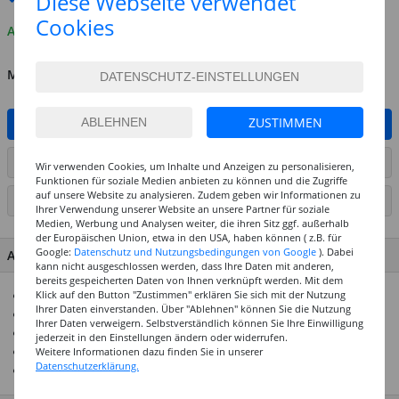
Diese Webseite verwendet
Cookies
Auf Lager
MENGE
ZUSTIMMEN
IN DEN WARENKORB
ARTIKEL AUF WUNSCHLISTE SETZEN
Wir verwenden Cookies, um Inhalte und Anzeigen zu personalisieren,
Funktionen für soziale Medien anbieten zu können und die Zugriffe
auf unsere Website zu analysieren. Zudem geben wir Informationen zu
SEITE DRUCKEN
Ihrer Verwendung unserer Website an unsere Partner für soziale
Medien, Werbung und Analysen weiter, die ihren Sitz ggf. außerhalb
der Europäischen Union, etwa in den USA, haben können ( z.B. für
Google:
Datenschutz und Nutzungsbedingungen von Google
). Dabei
ARTIKEL MERKMALE & DETAILS
kann nicht ausgeschlossen werden, dass Ihre Daten mit anderen,
bereits gespeicherten Daten von Ihnen verknüpft werden. Mit dem
Doppelfasermaler mit feiner und Pinselspitze
Klick auf den Button "Zustimmen" erklären Sie sich mit der Nutzung
Ihrer Daten einverstanden. Über "Ablehnen" können Sie die Nutzung
Wasservermalbare Tinte für kreative Effekte
Ihrer Daten verweigern. Selbstverständlich können Sie Ihre Einwilligung
Strichbreite: 0,5–0,8 mm (fein), 1,0–6,0 mm (Pinsel)
jederzeit in den Einstellungen ändern oder widerrufen.
Ideal für Illustration, Skizzen und Handlettering
Weitere Informationen dazu finden Sie in unserer
Datenschutzerklärung.
Erhältlich in verschiedenen Farben