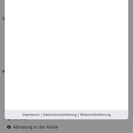
BESTELLUNG WIDERRUFEN
UNTERNEHMEN
Über uns
Kontakt
Impressum
Jobs
FILIALEN
Düsseldorf
Köln
Rhein-Ruhr
Versand-Zentrale
Impressum
|
Datenschutzerklärung
|
Widerrufsbelehrung
Service
Abholung in der Filiale