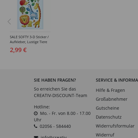
SALE SOFTY 3-D Sticker /
Aufkleber, Lustige Tiere
III, 1 Bogen
2,99 €
SIE HABEN FRAGEN?
SERVICE & INFORM
So erreichen Sie das
Hilfe & Fragen
CREATIV-DISCOUNT-Team
Großabnehmer
Hotline:
Gutscheine
Mo. - Fr. von 8.00 - 17.00
Datenschutz
Uhr
Widerrufsformular
02056 - 584440
Widerruf
info@creativ-