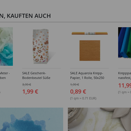
EN, KAUFTEN AUCH
Meter -
SALE Geschenk-
SALE Aquarola Krepp-
Krepppap
rben
Bodenbeutel Süße
Papier, 1 Rolle, 50x250
nassfest
Weihnacht 145x235mm
cm, Orange
10 Rolle
11,9
3,99 €
1,99 €
Farben
1,99 €
0,89 €
)
(1 qm = 
(1 qm = 0.71 EUR)