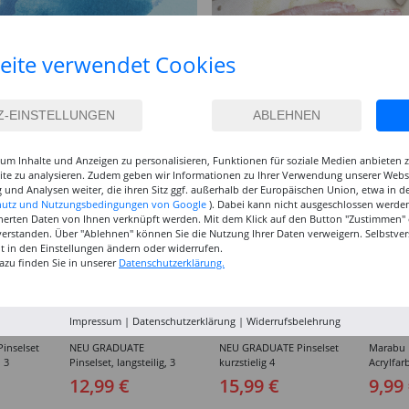
eite verwendet Cookies
um Inhalte und Anzeigen zu personalisieren, Funktionen für soziale Medien anbieten
site zu analysieren. Zudem geben wir Informationen zu Ihrer Verwendung unserer Websi
 und Analysen weiter, die ihren Sitz ggf. außerhalb der Europäischen Union, etwa in 
hutz und Nutzungsbedingungen von Google
). Dabei kann nicht ausgeschlossen werden
herten Daten von Ihnen verknüpft werden. Mit dem Klick auf den Button "Zustimmen" er
verstanden. Über "Ablehnen" können Sie die Nutzung Ihrer Daten verweigern. Selbstver
eit in den Einstellungen ändern oder widerrufen.
azu finden Sie in unserer
Datenschutzerklärung.
Impressum
|
Datenschutzerklärung
|
Widerrufsbelehrung
inselset
NEU GRADUATE
NEU GRADUATE Pinselset
Marabu P
, 3
Pinselset, langsteilig, 3
kurzstielig 4
Acrylfarb
Synthetikpinsel
Synthetikpinsel
12,99 €
15,99 €
9,99