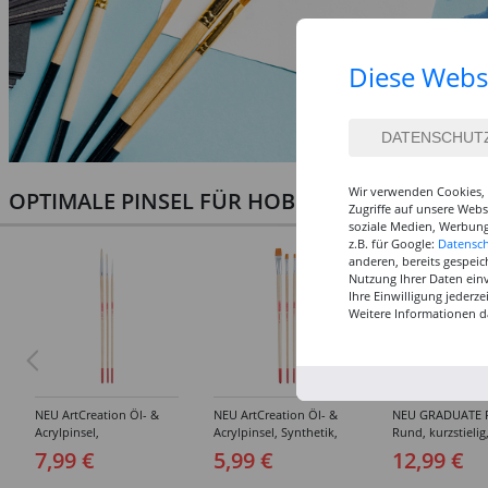
Diese Webs
Wir verwenden Cookies, 
OPTIMALE PINSEL FÜR HOBBY & KUNST
Zugriffe auf unsere Web
soziale Medien, Werbung
z.B. für Google:
Datensc
anderen, bereits gespeic
Nutzung Ihrer Daten ein
Ihre Einwilligung jederz
Weitere Informationen d
NEU ArtCreation Öl- &
NEU ArtCreation Öl- &
NEU GRADUATE P
Acrylpinsel,
Acrylpinsel, Synthetik,
Rund, kurzstielig
Schweineborste Rund,
langer Stiel, 3
Synthetikpinsel
7,99 €
5,99 €
12,99 €
3er Set, No. 2, 6, 10
Flachpinsel, 4, 8, 16