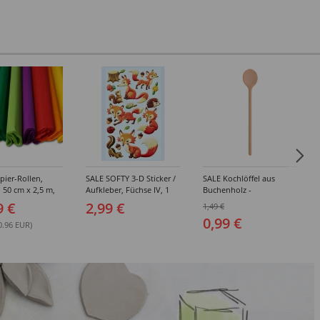
ier-Rollen,
SALE SOFTY 3-D Sticker /
SALE Kochlöffel aus
, 50 cm x 2,5 m,
Aufkleber, Füchse IV, 1
Buchenholz -
n - Verschiedene
Bogen
Verschiedene Größen
9 €
2,99 €
1,49 €
0,99 €
0.96 EUR)