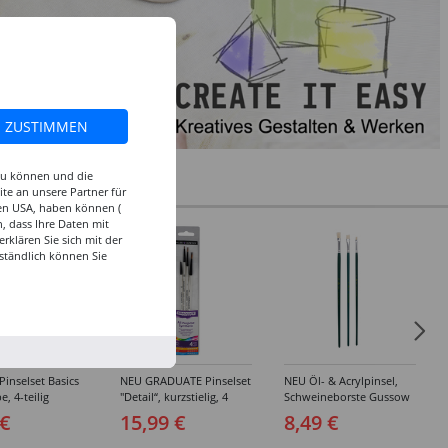
ZUSTIMMEN
 zu können und die
te an unsere Partner für
den USA, haben können (
, dass Ihre Daten mit
klären Sie sich mit der
ständlich können Sie
inselset Basics
NEU GRADUATE Pinselset
NEU Öl- & Acrylpinsel,
e, 4-teilig
"Detail“, kurzstielig, 4
Schweineborste Gussow
Synthetikpinsel
Flach, 3er Set, 4, 8, 10
 €
15,99 €
8,49 €