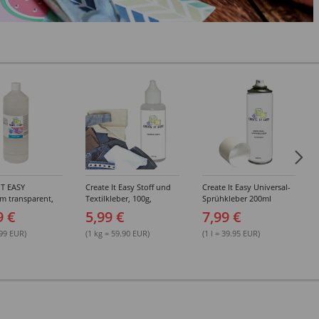
IT EASY
Create It Easy Stoff und
Create It Easy Universal-
im transparent,
Textilkleber, 100g,
Sprühkleber 200ml
sungsmittel,
Kunststoffflasche mit
(permanent)
9 €
5,99 €
7,99 €
Maldüse
.99 EUR)
(1 kg = 59.90 EUR)
(1 l = 39.95 EUR)