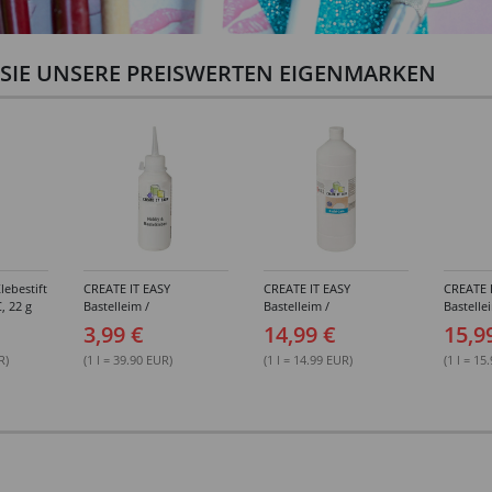
N SIE UNSERE PREISWERTEN EIGENMARKEN
lebestift
CREATE IT EASY
CREATE IT EASY
CREATE 
, 22 g
Bastelleim /
Bastelleim /
Bastelle
Buchbinderleim, 100 ml
Buchbinderleim, 1000 ml
ohne Lö
3,99 €
14,99 €
15,9
1000 ml
R)
(1 l = 39.90 EUR)
(1 l = 14.99 EUR)
(1 l = 15