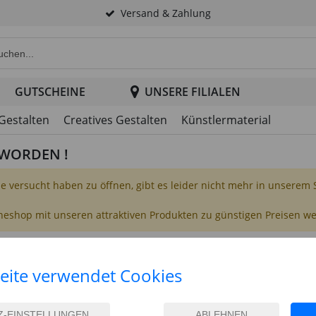
Versand & Zahlung
e Produktsuche im Header
GUTSCHEINE
UNSERE FILIALEN
 Gestalten
Creatives Gestalten
Künstlermaterial
T WORDEN !
Sie versucht haben zu öffnen, gibt es leider nicht mehr in unserem
ineshop mit unseren attraktiven Produkten zu günstigen Preisen w
eite verwendet Cookies
ATION
UNTERNEHMEN
FIL
Barrierefreiheit
Über uns