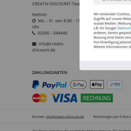
CREATIV-DISCOUNT-Team
Großabnehmer
Wir verwenden Cookies, 
Hotline:
Gutscheine
Zugriffe auf unsere Web
Mo. - Fr. von 8.00 - 17.00
soziale Medien, Werbung
Datenschutz
Uhr
z.B. für Google:
Datensc
Widerrufsformular
02056 - 584440
anderen, bereits gespeic
Nutzung Ihrer Daten ein
Widerruf
Ihre Einwilligung jederz
info@creativ-
Weitere Informationen d
discount.de
ZAHLUNGSARTEN
Kontakt:
info@creativ-discount.de
Bestellungen per E-Mail 
Alle Preise enthalten die gesetzliche Mehrwertsteuer. Die durchg