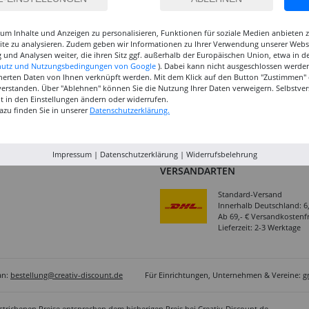
Cookie-Einstellungen
Kontakt
um Inhalte und Anzeigen zu personalisieren, Funktionen für soziale Medien anbieten
Batterieentsorgung &
Impressum
site zu analysieren. Zudem geben wir Informationen zu Ihrer Verwendung unserer Websi
Verpackungsverordnung
 und Analysen weiter, die ihren Sitz ggf. außerhalb der Europäischen Union, etwa in 
Jobs
hutz und Nutzungsbedingungen von Google
). Dabei kann nicht ausgeschlossen werden
AGB & Kundeninformation
herten Daten von Ihnen verknüpft werden. Mit dem Klick auf den Button "Zustimmen" er
verstanden. Über "Ablehnen" können Sie die Nutzung Ihrer Daten verweigern. Selbstver
BESTELLUNG WIDERRUFEN
eit in den Einstellungen ändern oder widerrufen.
azu finden Sie in unserer
Datenschutzerklärung.
Impressum
|
Datenschutzerklärung
|
Widerrufsbelehrung
VERSANDARTEN
Standard-Versand
Innerhalb Deutschland: 6
Ab 69,- € Versandkostenfr
Lieferzeit: 2-3 Werktage
an:
bestellung@creativ-discount.de
Für Einrichtungen, Unternehmen & Vereine:
g
estrichenen Preise entsprechen dem bisherigen Preis bei Creativ-Discount.de