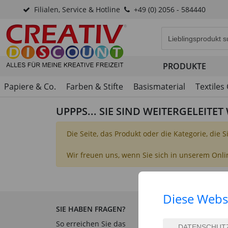
Filialen, Service & Hotline
+49 (0) 2056 - 584440
Eingabefeld für di
PRODUKTE
Papiere & Co.
Farben & Stifte
Basismaterial
Textiles
UPPPS... SIE SIND WEITERGELEITE
Die Seite, das Produkt oder die Kategorie, die 
Wir freuen uns, wenn Sie sich in unserem Onl
Diese Webs
SIE HABEN FRAGEN?
SERVICE & INFORM
So erreichen Sie das
Hilfe & Fragen