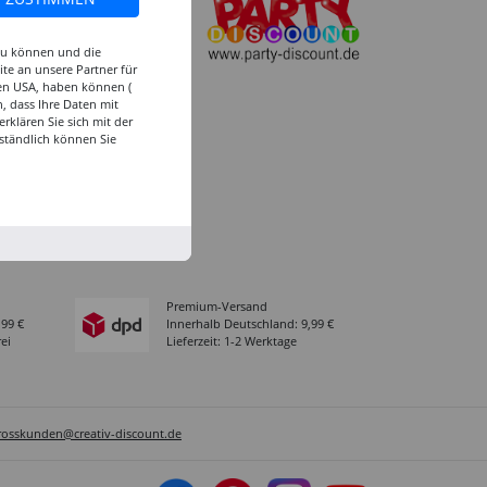
Köln
 zu können und die
Rhein-Ruhr
te an unsere Partner für
den USA, haben können (
Versand-Zentrale
, dass Ihre Daten mit
Service
klären Sie sich mit der
ständlich können Sie
Abholung in der Filiale
Premium-Versand
,99 €
Innerhalb Deutschland: 9,99 €
ei
Lieferzeit: 1-2 Werktage
rosskunden@creativ-discount.de