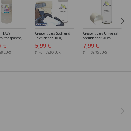
IT EASY
Create It Easy Stoff und
Create It Easy Universal-
im transparent,
Textilkleber, 100g,
Sprühkleber 200ml
sungsmittel,
Kunststoffflasche mit
(permanent)
9 €
5,99 €
7,99 €
Maldüse
.99 EUR)
(1 kg = 59.90 EUR)
(1 l = 39.95 EUR)