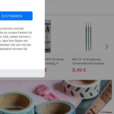
ZUSTIMMEN
 zu können und die
te an unsere Partner für
den USA, haben können (
, dass Ihre Daten mit
klären Sie sich mit der
ständlich können Sie
inselset Basics
NEU GRADUATE Pinselset
NEU Öl- & Acrylpinsel,
e, 4-teilig
"Detail“, kurzstielig, 4
Schweineborste Gussow
Synthetikpinsel
Flach, 3er Set, 4, 8, 10
 €
15,99 €
8,49 €