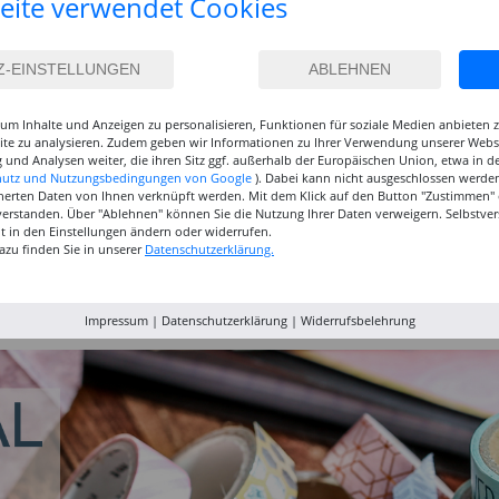
eite verwendet Cookies
um Inhalte und Anzeigen zu personalisieren, Funktionen für soziale Medien anbieten
site zu analysieren. Zudem geben wir Informationen zu Ihrer Verwendung unserer Websi
 und Analysen weiter, die ihren Sitz ggf. außerhalb der Europäischen Union, etwa in 
hutz und Nutzungsbedingungen von Google
). Dabei kann nicht ausgeschlossen werden
herten Daten von Ihnen verknüpft werden. Mit dem Klick auf den Button "Zustimmen" er
verstanden. Über "Ablehnen" können Sie die Nutzung Ihrer Daten verweigern. Selbstver
eit in den Einstellungen ändern oder widerrufen.
azu finden Sie in unserer
Datenschutzerklärung.
inselset
NEU GRADUATE
NEU GRADUATE Pinselset
Marabu P
, 3
Pinselset, langsteilig, 3
kurzstielig 4
Acrylfarb
Synthetikpinsel
Synthetikpinsel
12,99 €
15,99 €
9,99
Impressum
|
Datenschutzerklärung
|
Widerrufsbelehrung