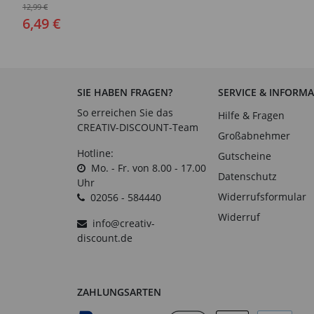
Linkshänder, HB -
12,99 €
Verschiedene
6,49 €
Ausführungen
SIE HABEN FRAGEN?
SERVICE & INFORM
So erreichen Sie das
Hilfe & Fragen
CREATIV-DISCOUNT-Team
Großabnehmer
Hotline:
Gutscheine
Mo. - Fr. von 8.00 - 17.00
Datenschutz
Uhr
Widerrufsformular
02056 - 584440
Widerruf
info@creativ-
discount.de
ZAHLUNGSARTEN