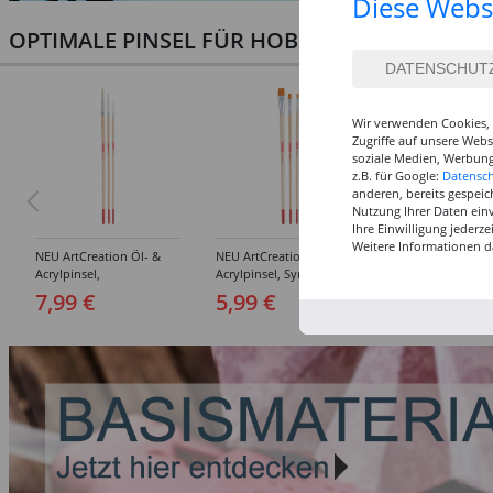
Diese Webs
OPTIMALE PINSEL FÜR HOBBY & KUNST
Wir verwenden Cookies, 
Zugriffe auf unsere Web
soziale Medien, Werbung
z.B. für Google:
Datensc
anderen, bereits gespeic
Nutzung Ihrer Daten ein
Ihre Einwilligung jederz
Weitere Informationen d
NEU ArtCreation Öl- &
NEU ArtCreation Öl- &
NEU GRADUATE P
Acrylpinsel,
Acrylpinsel, Synthetik,
Rund, kurzstielig
Schweineborste Rund,
langer Stiel, 3
Synthetikpinsel
7,99 €
5,99 €
12,99 €
3er Set, No. 2, 6, 10
Flachpinsel, 4, 8, 16