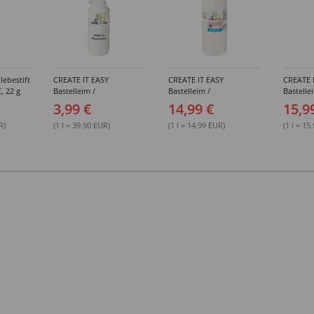
lebestift
CREATE IT EASY
CREATE IT EASY
CREATE 
, 22 g
Bastelleim /
Bastelleim /
Bastelle
Buchbinderleim, 100 ml
Buchbinderleim, 1000 ml
ohne Lö
3,99 €
14,99 €
15,9
1000 ml
R)
(1 l = 39.90 EUR)
(1 l = 14.99 EUR)
(1 l = 15