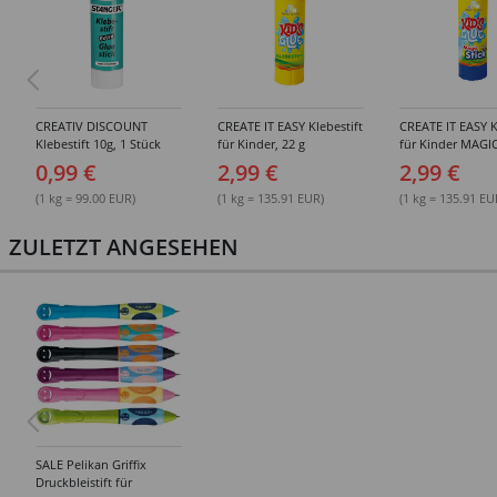
CREATIV DISCOUNT
CREATE IT EASY Klebestift
CREATE IT EASY K
Klebestift 10g, 1 Stück
für Kinder, 22 g
für Kinder MAGIC
0,99 €
2,99 €
2,99 €
(1 kg = 99.00 EUR)
(1 kg = 135.91 EUR)
(1 kg = 135.91 EU
ZULETZT ANGESEHEN
SALE Pelikan Griffix
Druckbleistift für