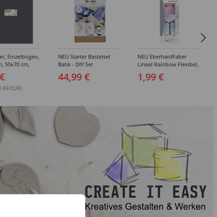
r, Einzelbogen,
NEU Starter Bastelset
NEU EberhardFaber
m, 50x70 cm,
Batik - DIY Set
Lineal Rainbow Flexibel,
t
15 cm
 €
44,99 €
1,99 €
1.69 EUR)