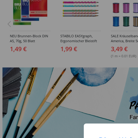
NEU Brunnen-Block DIN
STABILO EASYgraph,
SALE Kräuselban
A5, 70g, 50 Blatt
Ergonomischer Bleistift
America, Breite 
ungelocht - Verschiedene
für Linkshänder, HB -
500m auf der Spu
1,49 €
1,99 €
3,49 €
Lineatur
Verschiedene Farben
Verschiedene Fa
(1 m = 0.01 EUR)