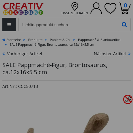
0
UNSERE FILIALEN
Eingabefeld für die Produktsuche im Header
PR
Startseite
Produkte
Papiere & Co.
Pappmaché & Blankoartikel
SALE Pappmaché-Figur, Brontosaurus, ca.12x16x5,5 cm
Vorheriger Artikel
Nächster Artikel
SALE Pappmaché-Figur, Brontosaurus,
ca.12x16x5,5 cm
Art.Nr.: CCC50713