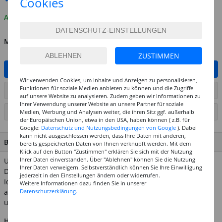
Cookies
Auf Lager
MENGE
ZUSTIMMEN
IN DEN WARENKORB
Wir verwenden Cookies, um Inhalte und Anzeigen zu personalisieren,
Funktionen für soziale Medien anbieten zu können und die Zugriffe
ARTIKEL AUF WUNSCHLISTE SETZEN
auf unsere Website zu analysieren. Zudem geben wir Informationen zu
Ihrer Verwendung unserer Website an unsere Partner für soziale
SEITE DRUCKEN
Medien, Werbung und Analysen weiter, die ihren Sitz ggf. außerhalb
der Europäischen Union, etwa in den USA, haben können ( z.B. für
Google:
Datenschutz und Nutzungsbedingungen von Google
). Dabei
kann nicht ausgeschlossen werden, dass Ihre Daten mit anderen,
BESCHREIBUNG
bereits gespeicherten Daten von Ihnen verknüpft werden. Mit dem
Klick auf den Button "Zustimmen" erklären Sie sich mit der Nutzung
Ihrer Daten einverstanden. Über "Ablehnen" können Sie die Nutzung
Unsere Figuren aus Pappmaché eignen sich ideal für die
Ihrer Daten verweigern. Selbstverständlich können Sie Ihre Einwilligung
Decoupage- & Decopatch-Technik, aber auch für viele andere
jederzeit in den Einstellungen ändern oder widerrufen.
Ideen rund um Farbe, Papier & Co. So sind die Deko-Figuren
Weitere Informationen dazu finden Sie in unserer
Datenschutzerklärung.
auch gut mit allen unseren Bastel- und Acrylfarben bemalbar
und können mit Schmucksteinen beklebt werden.
Hinweis:
Abgebildetes weiteres Zubehör ist nicht im