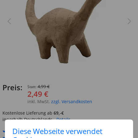
Preis:
4,99 €
Statt:
2,49 €
inkl. MwSt.
zzgl. Versandkosten
Kostenlose Lieferung ab
69,-€
innerhalb Deutschlands -
Details
Diese Webseite verwendet
Standard-Lieferung
12. - 13. August
Premium
-Lieferung verfügbar