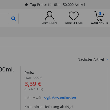
Top Preise für über 50.000 Artikel
0
PRODUKTSUCHE STARTEN
ANMELDEN
WUNSCHLISTE
WARENKORB
Nächster Artikel
500ml,
Preis:
6,99 €
Statt:
3,39 €
(1 l = 6.78 EUR)
inkl. MwSt.
zzgl. Versandkosten
Kostenlose Lieferung ab
69,-€