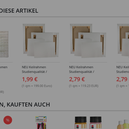
IESE ARTIKEL
ahmen
NEU Keilrahmen
NEU Keilrahmen
NEU Kei
Studienqualität /
Studienqualität /
Studienq
ößen
Leinwand Basic,
Leinwand Basic,
Leinwan
1,99 €
2,79 €
2,79
mehrfach grundiert,
mehrfach grundiert,
mehrfach
10x10 cm - Einzeln &
13x18 cm - Einzeln &
15x15 cm
(1 qm = 199.00 Euro)
(1 qm = 119.23 EUR)
(1 qm = 
Großpackungen
Großpackungen
Großpa
UR)
EN, KAUFTEN AUCH
%