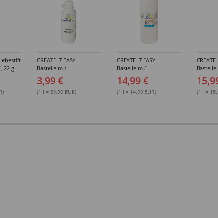
lebestift
CREATE IT EASY
CREATE IT EASY
CREATE 
, 22 g
Bastelleim /
Bastelleim /
Bastelle
Buchbinderleim, 100 ml
Buchbinderleim, 1000 ml
ohne Lö
3,99 €
14,99 €
15,9
1000 ml
R)
(1 l = 39.90 EUR)
(1 l = 14.99 EUR)
(1 l = 15