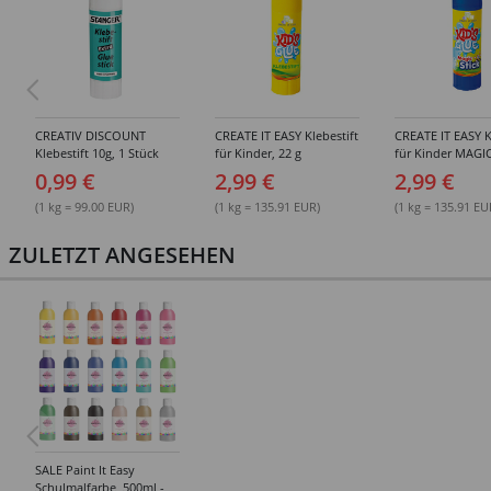
CREATIV DISCOUNT
CREATE IT EASY Klebestift
CREATE IT EASY K
Klebestift 10g, 1 Stück
für Kinder, 22 g
für Kinder MAGIC
0,99 €
2,99 €
2,99 €
(1 kg = 99.00 EUR)
(1 kg = 135.91 EUR)
(1 kg = 135.91 EU
ZULETZT ANGESEHEN
SALE Paint It Easy
Schulmalfarbe, 500ml -