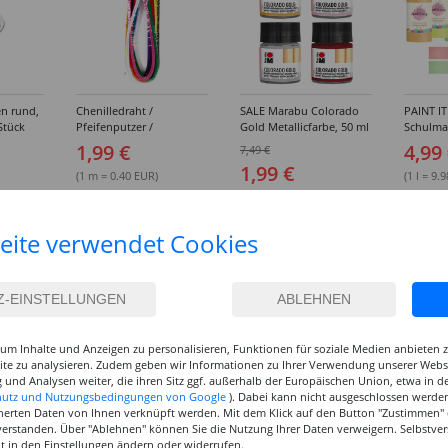
n rund,
Chenilledraht /
SALE Marabu Colorado
PAINT IT
Stück
Pfeifenputzer /
Gold Metallicfarbe, 50 ml
Schulma
Biegeplüsch, Stärke 8
- Verschiedene Farbtöne
Gouache,
1,99 €
4,99
7,49 €
mm, 10 Stk Sortiert
Verschi
1,99 €
PREISHIT
(1 m = 0.40 EUR)
(1 l = 9.
(1 l = 39.80 EUR)
eite verwendet Cookies
um Inhalte und Anzeigen zu personalisieren, Funktionen für soziale Medien anbieten
site zu analysieren. Zudem geben wir Informationen zu Ihrer Verwendung unserer Websi
 und Analysen weiter, die ihren Sitz ggf. außerhalb der Europäischen Union, etwa in 
hutz und Nutzungsbedingungen von Google
). Dabei kann nicht ausgeschlossen werden
herten Daten von Ihnen verknüpft werden. Mit dem Klick auf den Button "Zustimmen" er
verstanden. Über "Ablehnen" können Sie die Nutzung Ihrer Daten verweigern. Selbstver
eit in den Einstellungen ändern oder widerrufen.