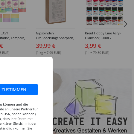
 EASY
Gipsbinden
Kreul Hobby Line Acryl-
lfarbe, Tempera,
Großpackung/ Sparpack,
Glanzlack, 50ml -
 500 ml -
5 kg
Verschiedene Farbtöne
 €
39,99 €
3,99 €
edene Farben
98 EUR)
(1 kg = 7.99 EUR)
(1 l = 79.80 EUR)
ZUSTIMMEN
 zu können und die
te an unsere Partner für
den USA, haben können (
, dass Ihre Daten mit
klären Sie sich mit der
ständlich können Sie