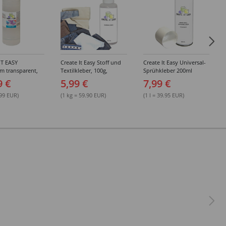
IT EASY
Create It Easy Stoff und
Create It Easy Universal-
im transparent,
Textilkleber, 100g,
Sprühkleber 200ml
sungsmittel,
Kunststoffflasche mit
(permanent)
9 €
5,99 €
7,99 €
Maldüse
.99 EUR)
(1 kg = 59.90 EUR)
(1 l = 39.95 EUR)