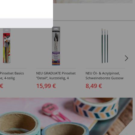
inselset Basics
NEU GRADUATE Pinselset
NEU Öl- & Acrylpinsel,
e, 4-teilig
"Detail“, kurzstielig, 4
Schweineborste Gussow
Synthetikpinsel
Flach, 3er Set, 4, 8, 10
 €
15,99 €
8,49 €