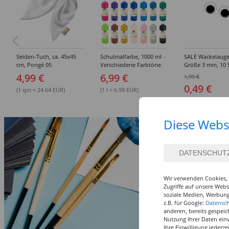
Seiden-Tuch, ca. 45x45
Schulmalfarbe, 1000 ml -
SALE Wackelauge
cm, Pongé 05
Verschiedene Farbtöne
Größe 3 mm, 10 
4,99 €
6,99 €
1,99 €
0,49 €
(1 qm = 24.64 EUR)
(1 l = 6.99 EUR)
Diese Webs
Wir verwenden Cookies, 
Zugriffe auf unsere Web
soziale Medien, Werbung
z.B. für Google:
Datensc
anderen, bereits gespeic
Nutzung Ihrer Daten ein
Ihre Einwilligung jederz