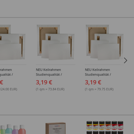
lrahmen
NEU Keilrahmen
NEU Keilrahmen
ualität /
Studienqualität /
Studienqualität /
d Basic,
Leinwand Basic,
Leinwand Basic,
 €
3,19 €
3,19 €
 grundiert,
mehrfach grundiert,
mehrfach grundiert,
 - Einzeln &
18x24 cm - Einzeln &
20x20 cm - Einzeln &
124.00 EUR)
(1 qm = 73.84 EUR)
(1 qm = 79.75 EUR)
ckungen
Großpackungen
Großpackungen