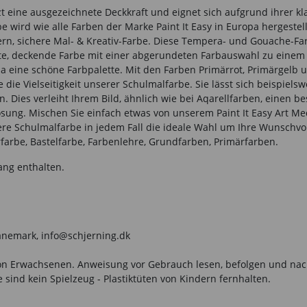
tzt eine ausgezeichnete Deckkraft und eignet sich aufgrund ihrer 
e wird wie alle Farben der Marke Paint It Easy in Europa hergeste
n, sichere Mal- & Kreativ-Farbe. Diese Tempera- und Gouache-Farb
te, deckende Farbe mit einer abgerundeten Farbauswahl zu einem fa
ala eine schöne Farbpalette. Mit den Farben Primärrot, Primärgelb
die Vielseitigkeit unserer Schulmalfarbe. Sie lässt sich beispiel
 Dies verleiht Ihrem Bild, ähnlich wie bei Aqarellfarben, einen 
sung. Mischen Sie einfach etwas von unserem Paint It Easy Art Me
re Schulmalfarbe in jedem Fall die ideale Wahl um Ihre Wunschvo
farbe, Bastelfarbe, Farbenlehre, Grundfarben, Primärfarben.
ang enthalten.
 Dänemark, info@schjerning.dk
n Erwachsenen. Anweisung vor Gebrauch lesen, befolgen und nachsc
sind kein Spielzeug - Plastiktüten von Kindern fernhalten.