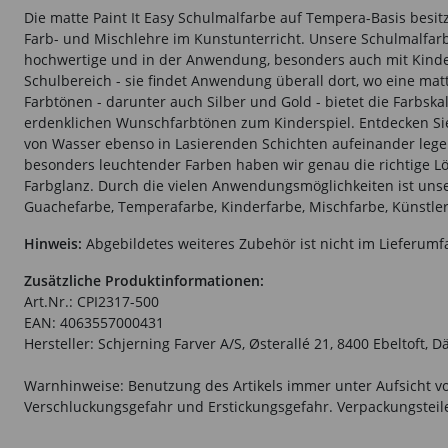
Die matte Paint It Easy Schulmalfarbe auf Tempera-Basis besi
Farb- und Mischlehre im Kunstunterricht. Unsere Schulmalfarb
hochwertige und in der Anwendung, besonders auch mit Kinder
Schulbereich - sie findet Anwendung überall dort, wo eine mat
Farbtönen - darunter auch Silber und Gold - bietet die Farbsk
erdenklichen Wunschfarbtönen zum Kinderspiel. Entdecken Sie 
von Wasser ebenso in Lasierenden Schichten aufeinander legen.
besonders leuchtender Farben haben wir genau die richtige Lö
Farbglanz. Durch die vielen Anwendungsmöglichkeiten ist unse
Guachefarbe, Temperafarbe, Kinderfarbe, Mischfarbe, Künstler
Hinweis:
Abgebildetes weiteres Zubehör ist nicht im Lieferumf
Zusätzliche Produktinformationen:
Art.Nr.: CPI2317-500
EAN: 4063557000431
Hersteller: Schjerning Farver A/S, Østerallé 21, 8400 Ebeltoft,
Warnhinweise: Benutzung des Artikels immer unter Aufsicht vo
Verschluckungsgefahr und Erstickungsgefahr. Verpackungsteile 