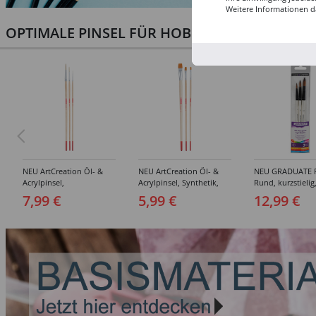
Weitere Informationen d
OPTIMALE PINSEL FÜR HOBBY & KUNST
NEU ArtCreation Öl- &
NEU ArtCreation Öl- &
NEU GRADUATE P
Acrylpinsel,
Acrylpinsel, Synthetik,
Rund, kurzstielig
Schweineborste Rund,
langer Stiel, 3
Synthetikpinsel
7,99 €
5,99 €
12,99 €
3er Set, No. 2, 6, 10
Flachpinsel, 4, 8, 16