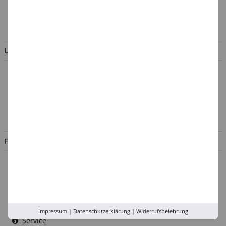
AGB & Kundeninformation
BESTELLUNG WIDERRUFEN
UNTERNEHMEN
Über uns
Kontakt
Impressum
Jobs
FILIALEN
Düsseldorf
Köln
Rhein-Ruhr
Versand-Zentrale
Impressum
|
Datenschutzerklärung
|
Widerrufsbelehrung
Service