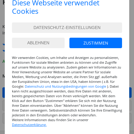
Preis:
Diese Webseite verwendet
3,49 €
Statt:
1,99 €
Cookies
inkl. MwSt.
zzgl. Versandkosten
Kostenlose Lieferung ab
69,-€
innerhalb Deutschlands -
Details
ZUSTIMMEN
Standard-Lieferung
11. - 12. August
Premium
-Lieferung verfügbar
Wir verwenden Cookies, um Inhalte und Anzeigen zu personalisieren,
Auf Lager
Funktionen für soziale Medien anbieten zu können und die Zugriffe
auf unsere Website zu analysieren. Zudem geben wir Informationen zu
Ihrer Verwendung unserer Website an unsere Partner für soziale
MENGE
Medien, Werbung und Analysen weiter, die ihren Sitz ggf. außerhalb
der Europäischen Union, etwa in den USA, haben können ( z.B. für
Google:
Datenschutz und Nutzungsbedingungen von Google
). Dabei
kann nicht ausgeschlossen werden, dass Ihre Daten mit anderen,
IN DEN WARENKORB
bereits gespeicherten Daten von Ihnen verknüpft werden. Mit dem
Klick auf den Button "Zustimmen" erklären Sie sich mit der Nutzung
ARTIKEL AUF WUNSCHLISTE SETZEN
Ihrer Daten einverstanden. Über "Ablehnen" können Sie die Nutzung
Ihrer Daten verweigern. Selbstverständlich können Sie Ihre Einwilligung
jederzeit in den Einstellungen ändern oder widerrufen.
SEITE DRUCKEN
Weitere Informationen dazu finden Sie in unserer
Datenschutzerklärung.