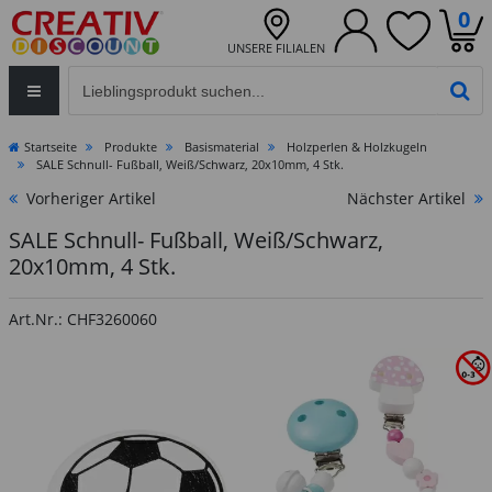
0
UNSERE FILIALEN
Eingabefeld für die Produktsuche im Header
PR
Startseite
Produkte
Basismaterial
Holzperlen & Holzkugeln
SALE Schnull- Fußball, Weiß/Schwarz, 20x10mm, 4 Stk.
Vorheriger Artikel
Nächster Artikel
SALE Schnull- Fußball, Weiß/Schwarz,
20x10mm, 4 Stk.
Art.Nr.: CHF3260060