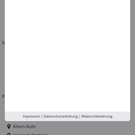
Verpackungsverordnung
AGB & Kundeninformation
BESTELLUNG WIDERRUFEN
UNTERNEHMEN
Über uns
Kontakt
Impressum
Jobs
FILIALEN
Düsseldorf
Impressum
|
Datenschutzerklärung
|
Widerrufsbelehrung
Köln
Rhein-Ruhr