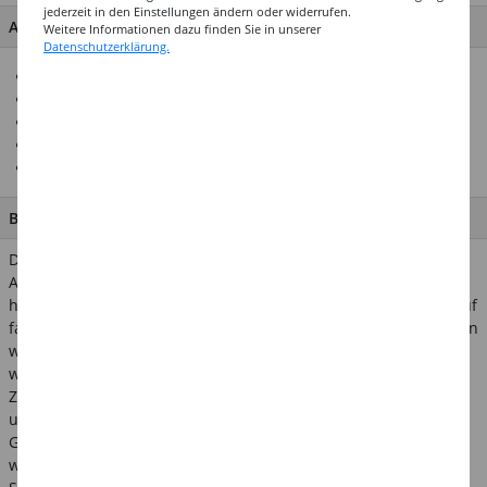
jederzeit in den Einstellungen ändern oder widerrufen.
ARTIKEL MERKMALE & DETAILS
Weitere Informationen dazu finden Sie in unserer
Datenschutzerklärung.
5 Ersatzspitzen
Rundspitzen
In drei verschieden Größen erhältlich
Passend zu allen Marabu YONO Stiften
Alle Spitzen sind austauschbar
BESCHREIBUNG
Der Marabu YONO - You Only Need One - Marker ist ein
Allround-Talent. Der Acrylmarker auf Wasserbasis ist
hochdeckend und trocknet matt auf. Sie können den Marker auf
fast allen Materialien verwenden. Auf saugenden Untergründen
wie Leinwand, Stein, Holz, Papier etc. trocknet der Marker
wasserfest und lichtecht auf. In noch frischem, feuchten
Zustand kann der YONO Marker sogar verblendet, aquarelliert
und mit Wasser vermalt werden. Auf glatten Oberflächen wie
Glas, Metall und glasiertem Porzellan lässt sich der Stift meist
wieder feucht abwischen. Auch für Textilien können Sie den