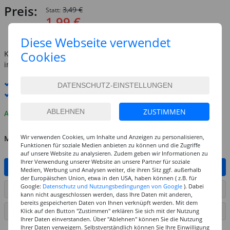
Preis:
3,49 €
Statt:
1,99 €
inkl. MwSt.
zzgl. Versandkosten
Diese Webseite verwendet
Cookies
Kostenlose Lieferung ab
69,-€
innerhalb Deutschlands -
Details
Standard-Lieferung
11. - 12. August
Premium
-Lieferung verfügbar
ZUSTIMMEN
Auf Lager
Wir verwenden Cookies, um Inhalte und Anzeigen zu personalisieren,
MENGE
Funktionen für soziale Medien anbieten zu können und die Zugriffe
auf unsere Website zu analysieren. Zudem geben wir Informationen zu
Ihrer Verwendung unserer Website an unsere Partner für soziale
IN DEN WARENKORB
Medien, Werbung und Analysen weiter, die ihren Sitz ggf. außerhalb
der Europäischen Union, etwa in den USA, haben können ( z.B. für
Google:
Datenschutz und Nutzungsbedingungen von Google
). Dabei
ARTIKEL AUF WUNSCHLISTE SETZEN
kann nicht ausgeschlossen werden, dass Ihre Daten mit anderen,
bereits gespeicherten Daten von Ihnen verknüpft werden. Mit dem
Klick auf den Button "Zustimmen" erklären Sie sich mit der Nutzung
SEITE DRUCKEN
Ihrer Daten einverstanden. Über "Ablehnen" können Sie die Nutzung
Ihrer Daten verweigern. Selbstverständlich können Sie Ihre Einwilligung