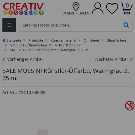
0
UNSERE FILIALEN
Eingabefeld für die Produktsuche im Header
PR
Startseite
Produkte
Künstlermaterial
Ölmalerei
Ölmalfarben
Schmincke Ölmalfarben
MUSSINI Ölfarben
SALE MUSSINI Künstler-Ölfarbe, Warmgrau 2, 35 ml
Vorheriger Artikel
Nächster Artikel
SALE MUSSINI Künstler-Ölfarbe, Warmgrau 2,
35 ml
Art.Nr.: CSC10788009