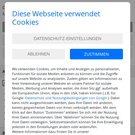
Derzeit nicht verfügbar
Diese Webseite verwendet
Mehr ist unterwegs
Cookies
IN DEN WARENKORB
ARTIKEL AUF WUNSCHLISTE SETZEN
SEITE DRUCKEN
ZUSTIMMEN
Wir verwenden Cookies, um Inhalte und Anzeigen zu personalisieren,
ARTIKEL MERKMALE & DETAILS
Funktionen für soziale Medien anbieten zu können und die Zugriffe
auf unsere Website zu analysieren. Zudem geben wir Informationen zu
Inhaltsstoffe & Hinweise
Ihrer Verwendung unserer Website an unsere Partner für soziale
Medien, Werbung und Analysen weiter, die ihren Sitz ggf. außerhalb
der Europäischen Union, etwa in den USA, haben können ( z.B. für
Weltweit einzigartige Künstler-Naturharz-Ölfarben
Google:
Datenschutz und Nutzungsbedingungen von Google
). Dabei
Auf Basis von Rezepturen alter Meister
kann nicht ausgeschlossen werden, dass Ihre Daten mit anderen,
Beste Künstler-Pigmente in höchster Konzentration
bereits gespeicherten Daten von Ihnen verknüpft werden. Mit dem
Klick auf den Button "Zustimmen" erklären Sie sich mit der Nutzung
Höchstmögliche Lichtechtheiten
Ihrer Daten einverstanden. Über "Ablehnen" können Sie die Nutzung
Spannungsfreie und dauerhafte Farbschichten
Ihrer Daten verweigern. Selbstverständlich können Sie Ihre Einwilligung
jederzeit in den Einstellungen ändern oder widerrufen.
Weitere Informationen dazu finden Sie in unserer
BESCHREIBUNG