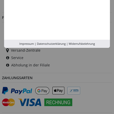
Jobs
FILIALEN
Düsseldorf
Köln
Rhein-Ruhr
Impressum
|
Datenschutzerklärung
|
Widerrufsbelehrung
Versand-Zentrale
Service
Abholung in der Filiale
ZAHLUNGSARTEN