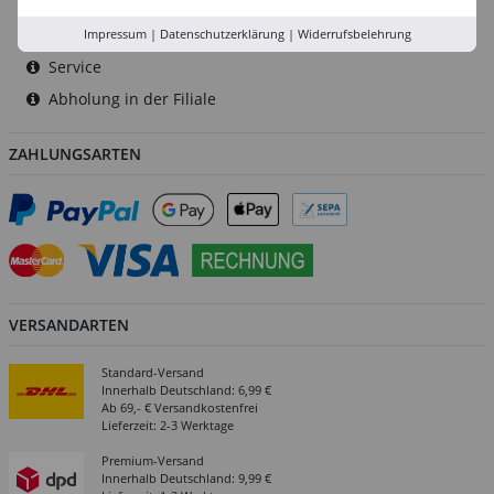
Rhein-Ruhr
Versand-Zentrale
Impressum
|
Datenschutzerklärung
|
Widerrufsbelehrung
Service
Abholung in der Filiale
ZAHLUNGSARTEN
VERSANDARTEN
Standard-Versand
Innerhalb Deutschland: 6,99 €
Ab 69,- € Versandkostenfrei
Lieferzeit: 2-3 Werktage
Premium-Versand
Innerhalb Deutschland: 9,99 €