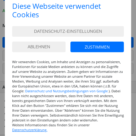
Diese Webseite verwendet
Auf Lager
Cookies
MENGE
IN DEN WARENKORB
ZUSTIMMEN
ARTIKEL AUF WUNSCHLISTE SETZEN
Wir verwenden Cookies, um Inhalte und Anzeigen zu personalisieren,
Funktionen für soziale Medien anbieten zu können und die Zugriffe
SEITE DRUCKEN
auf unsere Website zu analysieren. Zudem geben wir Informationen zu
Ihrer Verwendung unserer Website an unsere Partner für soziale
Medien, Werbung und Analysen weiter, die ihren Sitz ggf. außerhalb
der Europäischen Union, etwa in den USA, haben können ( z.B. für
ARTIKEL MERKMALE & DETAILS
Google:
Datenschutz und Nutzungsbedingungen von Google
). Dabei
kann nicht ausgeschlossen werden, dass Ihre Daten mit anderen,
Box mit 16 Stück, 8 offene Fische und 8 geschlossene Fische
bereits gespeicherten Daten von Ihnen verknüpft werden. Mit dem
Klick auf den Button "Zustimmen" erklären Sie sich mit der Nutzung
Größe ca. 3,5 cm
Ihrer Daten einverstanden. Über "Ablehnen" können Sie die Nutzung
Für viele Bastelarbeiten geeignet
Ihrer Daten verweigern. Selbstverständlich können Sie Ihre Einwilligung
Mit anderen Materialien kombinier- und verklebbar
jederzeit in den Einstellungen ändern oder widerrufen.
Weitere Informationen dazu finden Sie in unserer
Geeignet für Tisch- und Geschenkdekorationen
Datenschutzerklärung.