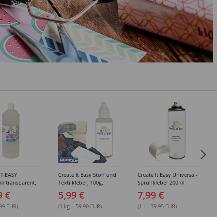
IT EASY
Create It Easy Stoff und
Create It Easy Universal-
im transparent,
Textilkleber, 100g,
Sprühkleber 200ml
sungsmittel,
Kunststoffflasche mit
(permanent)
9 €
5,99 €
7,99 €
Maldüse
.99 EUR)
(1 kg = 59.90 EUR)
(1 l = 39.95 EUR)