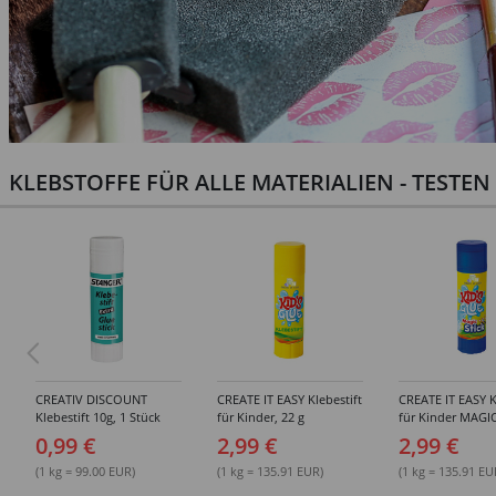
KLEBSTOFFE FÜR ALLE MATERIALIEN - TESTE
CREATIV DISCOUNT
CREATE IT EASY Klebestift
CREATE IT EASY K
Klebestift 10g, 1 Stück
für Kinder, 22 g
für Kinder MAGIC
0,99 €
2,99 €
2,99 €
(1 kg = 99.00 EUR)
(1 kg = 135.91 EUR)
(1 kg = 135.91 EU