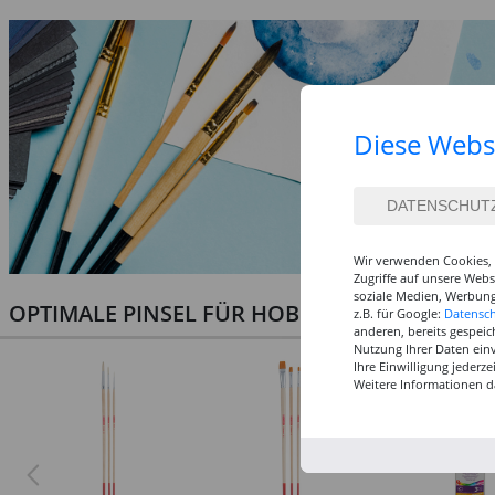
Diese Webs
Wir verwenden Cookies, 
Zugriffe auf unsere Web
soziale Medien, Werbung
OPTIMALE PINSEL FÜR HOBBY & KUNST
z.B. für Google:
Datensc
anderen, bereits gespeic
Nutzung Ihrer Daten ein
Ihre Einwilligung jederz
Weitere Informationen d