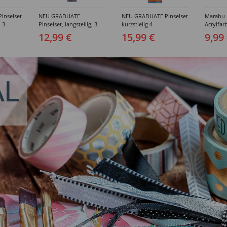
inselset
NEU GRADUATE
NEU GRADUATE Pinselset
Marabu P
, 3
Pinselset, langsteilig, 3
kurzstielig 4
Acrylfarb
Synthetikpinsel
Synthetikpinsel
12,99 €
15,99 €
9,99