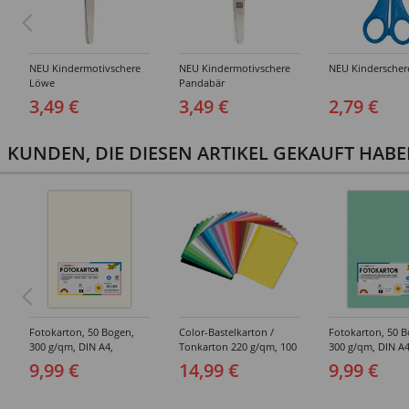
NEU Kindermotivschere
NEU Kindermotivschere
NEU Kinderscher
Löwe
Pandabär
3,49 €
3,49 €
2,79 €
KUNDEN, DIE DIESEN ARTIKEL GEKAUFT HAB
Fotokarton, 50 Bogen,
Color-Bastelkarton /
Fotokarton, 50 B
300 g/qm, DIN A4,
Tonkarton 220 g/qm, 100
300 g/qm, DIN A4
Perlweiß
Blatt, DIN A4 -
9,99 €
14,99 €
9,99 €
Verschiedene Farbtöne