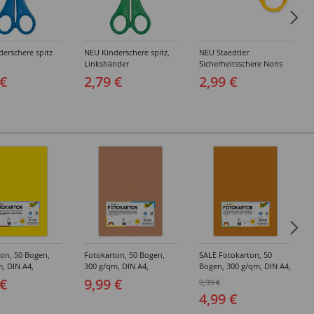
erschere spitz
NEU Kinderschere spitz,
NEU Staedtler
Linkshänder
Sicherheitsschere Noris
Junior
 €
2,79 €
2,99 €
on, 50 Bogen,
Fotokarton, 50 Bogen,
SALE Fotokarton, 50
, DIN A4,
300 g/qm, DIN A4,
Bogen, 300 g/qm, DIN A4,
gelb
Hellbraun
Terrakotta
 €
9,99 €
9,99 €
4,99 €