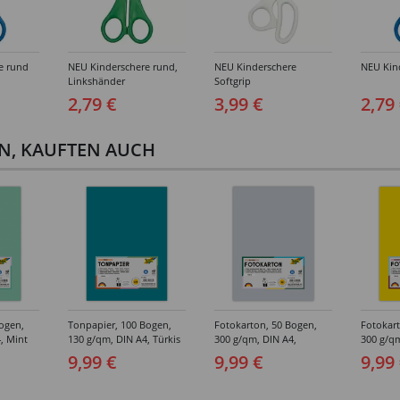
e rund
NEU Kinderschere rund,
NEU Kinderschere
NEU Kind
Linkshänder
Softgrip
2,79 €
3,99 €
2,79
EN, KAUFTEN AUCH
ogen,
Tonpapier, 100 Bogen,
Fotokarton, 50 Bogen,
Fotokart
, Mint
130 g/qm, DIN A4, Türkis
300 g/qm, DIN A4,
300 g/qm
Hellgrau
Bananen
9,99 €
9,99 €
9,99