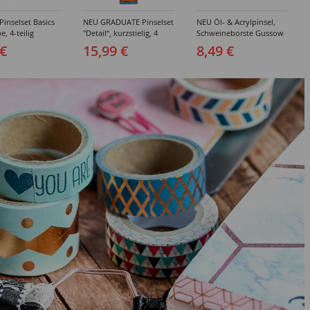
inselset Basics
NEU GRADUATE Pinselset
NEU Öl- & Acrylpinsel,
e, 4-teilig
"Detail“, kurzstielig, 4
Schweineborste Gussow
Synthetikpinsel
Flach, 3er Set, 4, 8, 10
 €
15,99 €
8,49 €