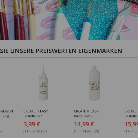
N SIE UNSERE PREISWERTEN EIGENMARKEN
lebestift
CREATE IT EASY
CREATE IT EASY
CREATE 
, 22 g
Bastelleim /
Bastelleim /
Bastelle
Buchbinderleim, 100 ml
Buchbinderleim, 1000 ml
ohne Lö
3,99 €
14,99 €
15,9
1000 ml
R)
(1 l = 39.90 EUR)
(1 l = 14.99 EUR)
(1 l = 15