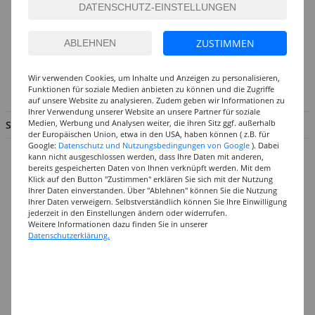
So erreichen Sie das CREATIV-DISCOUNT-Team
Hotline:
ZUSTIMMEN
Mo. - Fr. von 8.00 - 17.00 Uhr
02056 - 584440
Wir verwenden Cookies, um Inhalte und Anzeigen zu personalisieren,
Funktionen für soziale Medien anbieten zu können und die Zugriffe
info@creativ-discount.de
auf unsere Website zu analysieren. Zudem geben wir Informationen zu
Ihrer Verwendung unserer Website an unsere Partner für soziale
Medien, Werbung und Analysen weiter, die ihren Sitz ggf. außerhalb
SERVICE & INFORMATION
der Europäischen Union, etwa in den USA, haben können ( z.B. für
Google:
Datenschutz und Nutzungsbedingungen von Google
). Dabei
Hilfe & Fragen
kann nicht ausgeschlossen werden, dass Ihre Daten mit anderen,
bereits gespeicherten Daten von Ihnen verknüpft werden. Mit dem
Großabnehmer
Klick auf den Button "Zustimmen" erklären Sie sich mit der Nutzung
Ihrer Daten einverstanden. Über "Ablehnen" können Sie die Nutzung
Gutscheine
Ihrer Daten verweigern. Selbstverständlich können Sie Ihre Einwilligung
jederzeit in den Einstellungen ändern oder widerrufen.
Datenschutz
Weitere Informationen dazu finden Sie in unserer
Widerrufsformular
Datenschutzerklärung.
Widerruf
Barrierefreiheit
Cookie-Einstellungen