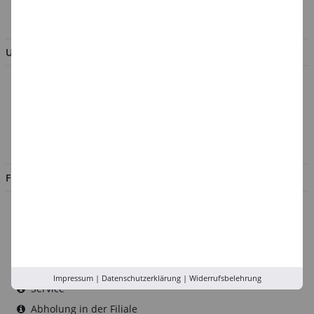
BESTELLUNG WIDERRUFEN
UNTERNEHMEN
Über uns
Kontakt
Impressum
Jobs
FILIALEN
Düsseldorf
Köln
Rhein-Ruhr
Versand-Zentrale
Impressum
|
Datenschutzerklärung
|
Widerrufsbelehrung
Service
Abholung in der Filiale