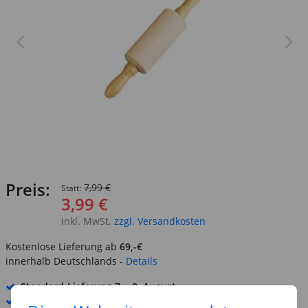
Preis:
7,99 €
Statt:
3,99 €
inkl. MwSt.
zzgl. Versandkosten
Kostenlose Lieferung ab
69,-€
innerhalb Deutschlands -
Details
Standard-Lieferung
7. - 8. August
Premium
-Lieferung verfügbar