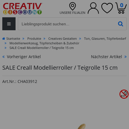
0
UNSERE FILIALEN
Eingabefeld für die Produktsuche im Header
PR
Startseite
Produkte
Creatives Gestalten
Ton, Glasuren, Töpferbedarf
Modellierwerkzeug, Töpferscheiben & Zubehör
SALE Creall Modellierroller / Teigrolle 15 cm
Vorheriger Artikel
Nächster Artikel
SALE Creall Modellierroller / Teigrolle 15 cm
Art.Nr.: CHA03912