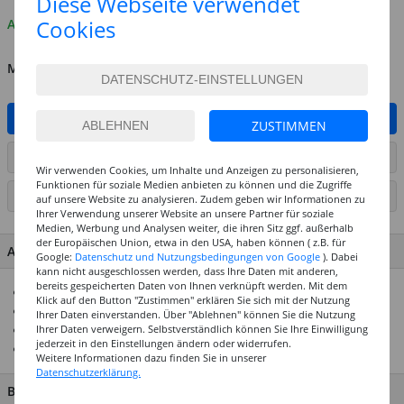
Diese Webseite verwendet
Cookies
Auf Lager
MENGE
IN DEN WARENKORB
ZUSTIMMEN
ARTIKEL AUF WUNSCHLISTE SETZEN
Wir verwenden Cookies, um Inhalte und Anzeigen zu personalisieren,
Funktionen für soziale Medien anbieten zu können und die Zugriffe
SEITE DRUCKEN
auf unsere Website zu analysieren. Zudem geben wir Informationen zu
Ihrer Verwendung unserer Website an unsere Partner für soziale
Medien, Werbung und Analysen weiter, die ihren Sitz ggf. außerhalb
der Europäischen Union, etwa in den USA, haben können ( z.B. für
ARTIKEL MERKMALE & DETAILS
Google:
Datenschutz und Nutzungsbedingungen von Google
). Dabei
kann nicht ausgeschlossen werden, dass Ihre Daten mit anderen,
bereits gespeicherten Daten von Ihnen verknüpft werden. Mit dem
Hausmarke Creativ-Discount
Klick auf den Button "Zustimmen" erklären Sie sich mit der Nutzung
Top-Preis-Leistungsverhältnis
Ihrer Daten einverstanden. Über "Ablehnen" können Sie die Nutzung
Ideal für Hobby, Schulen & Einrichtungen
Ihrer Daten verweigern. Selbstverständlich können Sie Ihre Einwilligung
jederzeit in den Einstellungen ändern oder widerrufen.
Hergestellt in den Niederlanden
Weitere Informationen dazu finden Sie in unserer
Datenschutzerklärung.
BESCHREIBUNG